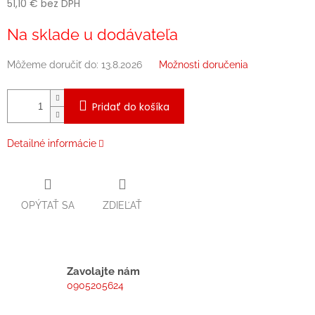
51,10 € bez DPH
Jednotková
Na sklade u dodávateľa
cena:
Môžeme doručiť do:
13.8.2026
Možnosti doručenia
Pridať do košíka
Detailné informácie
OPÝTAŤ SA
ZDIEĽAŤ
Zavolajte nám
0905205624