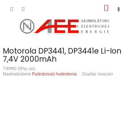
Prejsť
NÁKU
na
obsah
KOŠÍK
Motorola DP3441, DP3441e Li-Ion
7,4V 2000mAh
TWMO-DP41-20L
Priemerné
Neohodnotené
Podrobnosti hodnotenia
Značka:
Avacom
hodnotenie
produktu
je
0,0
z
5
hviezdičiek.