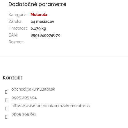
Dodatočné parametre
Kategória
:
Motorola
Záruka
:
24 mesiacov
Hmotnosť
:
0.179 kg
EAN
:
8591849074670
Rozmer
:
Z
á
p
ä
Kontakt
t
i
obchod
@
akumulator.sk
e
0905 205 624
https://www.facebook.com/akumulator.sk
0905 205 624