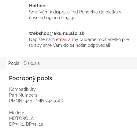
Hotline
Sme Vám k dispozícií od Pondelka do piatku v
čase od 09:00 do 15:30
webshop@akumulator.sk
Napíšte nám
email
a my budeme robiť všetko pre
to aby sme Vám do 24 hodín odpovedali
Popis
Diskusia
Podrobný popis
Kompatibility
Part Numbers
PMNN4440, PMNN4440AR
Modely
MOTOROLA:
DP3441, DP3441e