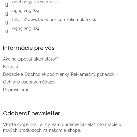
i
obchod
@
akumulator.sk
e
0905 205 624
https://www.facebook.com/akumulator.sk
0905 205 624
Informácie pre vás
Ako nakupovať akumulátor?
Kontakt
Dodacie a Obchodné podmienky. Reklamačný poriadok
Ochrana osobných údajov
Pripravujeme
Odoberať newsletter
Vložte svoj e-mail a my Vám budeme zasielať informácie o
nových produktoch na našom e-shope.