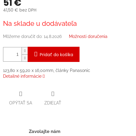
51 €
41,50 € bez DPH
Jednotková
Na sklade u dodávateľa
cena:
Môžeme doručiť do:
14.8.2026
Možnosti doručenia
Pridať do košíka
123,80 x 59,20 x 16,00mm, články Panasonic
Detailné informácie
OPÝTAŤ SA
ZDIEĽAŤ
Zavolajte nám