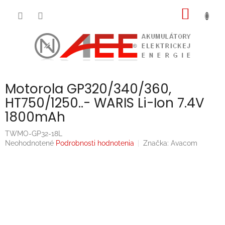
Prejsť
NÁKU
na
obsah
KOŠÍK
Motorola GP320/340/360,
HT750/1250..- WARIS Li-Ion 7.4V
1800mAh
TWMO-GP32-18L
Priemerné
Neohodnotené
Podrobnosti hodnotenia
Značka:
Avacom
hodnotenie
produktu
je
0,0
z
5
hviezdičiek.