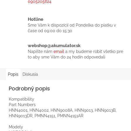
0905205624
Hotline
Sme Vám k dispozícií od Pondelka do piatku v
čase od 09:00 do 15:30
webshop@akumulator.sk
Napíšte nám
email
a my budeme robiť všetko pre
to aby sme Vám do 24 hodín odpovedali
Popis
Diskusia
Podrobný popis
Kompatibility
Part Numbers
HNN4001, HNN4002, HNN9008A, HNN9013, HNN9013B,
HNN9013DR, PMNN4151, PMNN4151AR
Modely