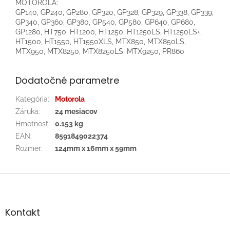
MOTOROLA:
GP140, GP240, GP280, GP320, GP328, GP329, GP338, GP339,
GP340, GP360, GP380, GP540, GP580, GP640, GP680,
GP1280, HT750, HT1200, HT1250, HT1250LS, HT1250LS+,
HT1500, HT1550, HT1550XLS, MTX850, MTX850LS,
MTX950, MTX8250, MTX8250LS, MTX9250, PR860
Dodatočné parametre
Kategória
:
Motorola
Záruka
:
24 mesiacov
Hmotnosť
:
0.153 kg
EAN
:
8591849022374
Rozmer
:
124mm x 16mm x 59mm
Z
á
p
ä
Kontakt
t