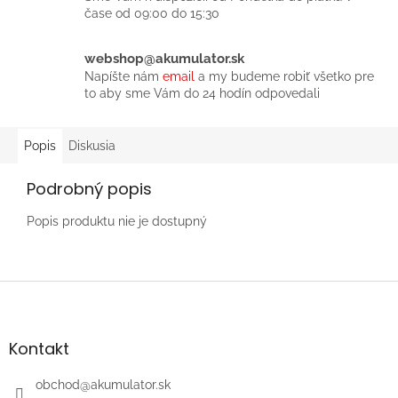
čase od 09:00 do 15:30
webshop@akumulator.sk
Napíšte nám
email
a my budeme robiť všetko pre
to aby sme Vám do 24 hodín odpovedali
Popis
Diskusia
Podrobný popis
Popis produktu nie je dostupný
Z
á
p
ä
Kontakt
t
i
obchod
@
akumulator.sk