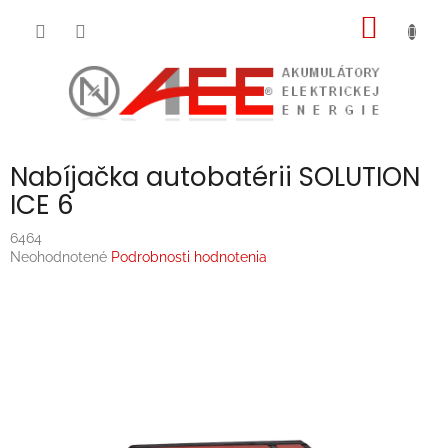
Prejsť
NÁKU
na
obsah
KOŠÍK
Nabíjačka autobatérii SOLUTION
ICE 6
6464
Priemerné
Neohodnotené
Podrobnosti hodnotenia
hodnotenie
produktu
je
0,0
z
5
hviezdičiek.