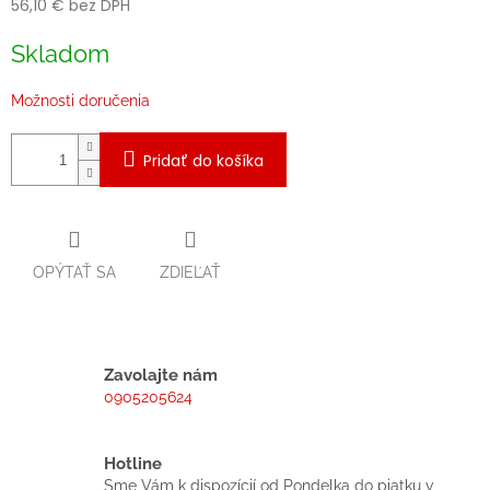
56,10 € bez DPH
Jednotková
Skladom
cena:
Možnosti doručenia
Pridať do košíka
OPÝTAŤ SA
ZDIEĽAŤ
Zavolajte nám
0905205624
Hotline
Sme Vám k dispozícií od Pondelka do piatku v