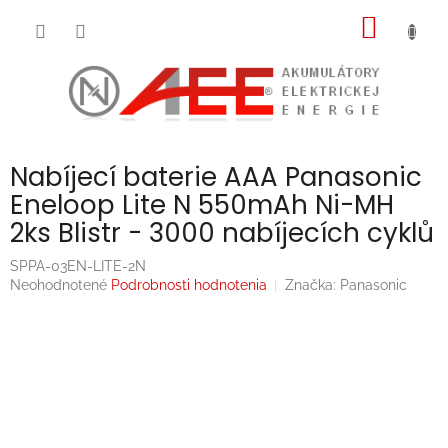
Prejsť
NÁKU
na
obsah
KOŠÍK
Nabíjecí baterie AAA Panasonic
Eneloop Lite N 550mAh Ni-MH
2ks Blistr - 3000 nabíjecích cyklů
SPPA-03EN-LITE-2N
Priemerné
Neohodnotené
Podrobnosti hodnotenia
Značka:
Panasonic
hodnotenie
produktu
je
0,0
z
5
hviezdičiek.