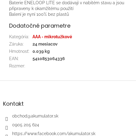
Baterie ENELOOP LITE se dodávají v nabitém stavu a jsou
připraveny k okamžitému použití
Balení je nyní 100% bez plastů
Dodatočné parametre
Kategória
:
AAA - mikrotužkové
Záruka
:
24 mesiacov
Hmotnosť
:
0.039 kg
EAN
:
5410853064336
Rozmer
:
Z
á
p
ä
Kontakt
t
i
obchod
@
akumulator.sk
e
0905 205 624
https://www.facebook.com/akumulator.sk