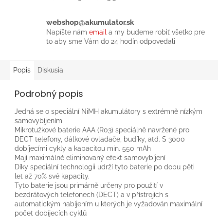
webshop@akumulator.sk
Napíšte nám
email
a my budeme robiť všetko pre
to aby sme Vám do 24 hodín odpovedali
Popis
Diskusia
Podrobný popis
Jedná se o speciální NiMH akumulátory s extrémně nízkým
samovybíjením
Mikrotužkové baterie AAA (R03) speciálně navržené pro
DECT telefony, dálkové ovladače, budíky, atd. S 3000
dobíjecími cykly a kapacitou min. 550 mAh
Mají maximálně eliminovaný efekt samovybíjení
Díky speciální technologii udrží tyto baterie po dobu pěti
let až 70% své kapacity.
Tyto baterie jsou primárně určeny pro použití v
bezdrátových telefonech (DECT) a v přístrojích s
automatickým nabíjením u kterých je vyžadován maximální
počet dobíjecích cyklů