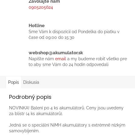
Zavolajte nám
0905205624
Hotline
Sme Vám k dispozícií od Pondelka do piatku v
čase od 09:00 do 15:30
webshop@akumulator.sk
Napíšte nám
email
a my budeme robiť všetko pre
to aby sme Vám do 24 hodín odpovedali
Popis
Diskusia
Podrobný popis
NOVINKA! Balení po 4 ks akumulátorů. Ceny jsou uvedeny
za blistr (4 ks akumulátorů).
Jedná se o speciální NiMH akumulátory s extrémně nízkým
samovybíjením.