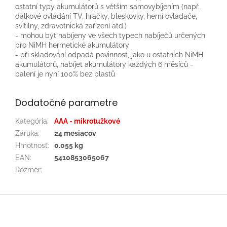
ostatní typy akumulátorů s větším samovybíjením (např.
dálkové ovládání TV, hračky, bleskovky, herní ovladače,
svítilny, zdravotnická zařízení atd.)
- mohou být nabíjeny ve všech typech nabíječů určených
pro NiMH hermetické akumulátory
- při skladování odpadá povinnost, jako u ostatních NiMH
akumulátorů, nabíjet akumulátory každých 6 měsíců -
balení je nyní 100% bez plastů
Dodatočné parametre
Kategória
:
AAA - mikrotužkové
Záruka
:
24 mesiacov
Hmotnosť
:
0.055 kg
EAN
:
5410853065067
Rozmer
:
Z
á
p