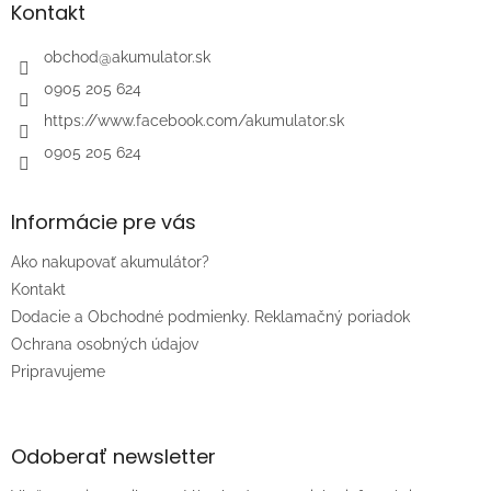
ä
Kontakt
t
i
obchod
@
akumulator.sk
e
0905 205 624
https://www.facebook.com/akumulator.sk
0905 205 624
Informácie pre vás
Ako nakupovať akumulátor?
Kontakt
Dodacie a Obchodné podmienky. Reklamačný poriadok
Ochrana osobných údajov
Pripravujeme
Odoberať newsletter