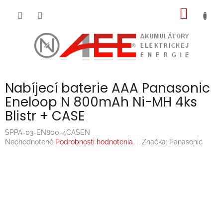
Prejsť
NÁKU
na
obsah
KOŠÍK
Nabíjecí baterie AAA Panasonic
Eneloop N 800mAh Ni-MH 4ks
Blistr + CASE
SPPA-03-EN800-4CASEN
Priemerné
Neohodnotené
Podrobnosti hodnotenia
Značka:
Panasonic
hodnotenie
produktu
je
0,0
z
5
hviezdičiek.