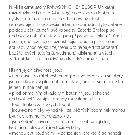
NiMH akumulátory PANASONIC - ENELOOP. Unikátní
mikrotužkové baterie AAA (R03) nově s 2100 dobíjecími
cykly, které mají maximálně eliminovaný efekt
samovybíjení. Díky speciální technologii udrží tyto baterie
po dobu pěti let 70% své kapacity. Baterie Eneloop se
dodávají v nabitém stavu a jsou připraveny k okamžitému
použití, což rozšiřuje možnosti jejich použití pro mnoho
aplikací. Vhodné jsou zejména pro napájení fotoaparátů,
bezšňůrových telefonů, walkmanů, diskmanů a všech
zařízení, kde jsou používány alkalické primární baterie.
Hlavní jejich přednosti jsou:
- operativní použitelnost ihned po zakoupení: akumulátory
jsou dodávány v plně nabitém stavu, před prvním použitím
je není nutné nabíjet
- proti primárním alkalickým bateriím jsou schopné
dodávat větší vybíjecí proudy (povoleno až 2It)
- lepší funkce za nízkých teplot
- jsou ekonomicky výhodné - za běžných podmínek mohou
být nabíjeny nejméně 2100 krát
- jsou šetrné k životnímu prostředí - neobsahují rtuť,
kadmium, olovo ani jiné toxické látky
- mohou být používány i v zařízeních, pro které se nehodí