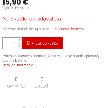
15,90 €
12,90 € bez DPH
Jednotková
Na sklade u dodávateľa
cena:
Môžeme doručiť do:
14.8.2026
Možnosti doručenia
Pridať do košíka
Minimální kapacita 800mAh, Cena za 4 kusy baterií + plastový
obal na baterie.
Detailné informácie
OPÝTAŤ SA
ZDIEĽAŤ