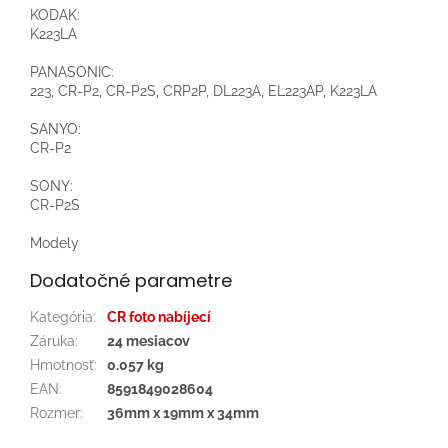
KODAK:
K223LA
PANASONIC:
223, CR-P2, CR-P2S, CRP2P, DL223A, EL223AP, K223LA
SANYO:
CR-P2
SONY:
CR-P2S
Modely
Dodatočné parametre
Kategória
:
CR foto nabíjecí
Záruka
:
24 mesiacov
Hmotnosť
:
0.057 kg
EAN
:
8591849028604
Rozmer
:
36mm x 19mm x 34mm