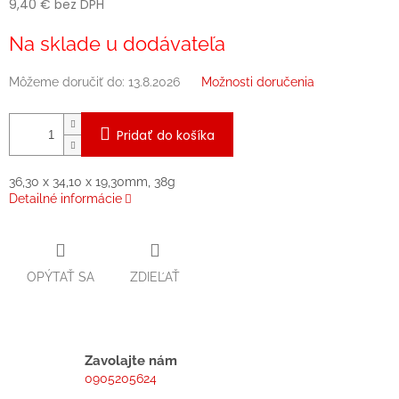
9,40 € bez DPH
Jednotková
Na sklade u dodávateľa
cena:
Môžeme doručiť do:
13.8.2026
Možnosti doručenia
Pridať do košíka
36,30 x 34,10 x 19,30mm, 38g
Detailné informácie
OPÝTAŤ SA
ZDIEĽAŤ
Zavolajte nám
0905205624