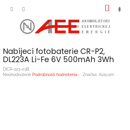
Prejsť
NÁKU
na
obsah
KOŠÍK
Nabíjecí fotobaterie CR-P2,
DL223A Li-Fe 6V 500mAh 3Wh
DICR-223-03B
Priemerné
Neohodnotené
Podrobnosti hodnotenia
Značka:
Avacom
hodnotenie
produktu
je
0,0
z
5
hviezdičiek.