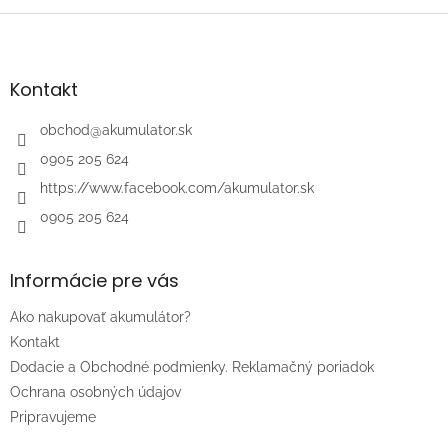
Z
á
p
ä
Kontakt
t
i
obchod
@
akumulator.sk
e
0905 205 624
https://www.facebook.com/akumulator.sk
0905 205 624
Informácie pre vás
Ako nakupovať akumulátor?
Kontakt
Dodacie a Obchodné podmienky. Reklamačný poriadok
Ochrana osobných údajov
Pripravujeme