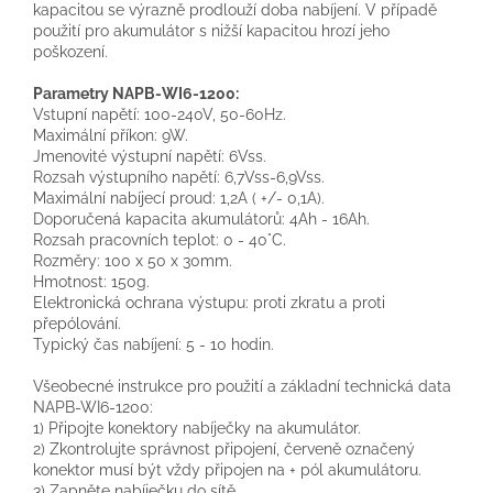
kapacitou se výrazně prodlouží doba nabíjení. V případě
použití pro akumulátor s nižší kapacitou hrozí jeho
poškození.
Parametry NAPB-WI6-1200:
Vstupní napětí: 100-240V, 50-60Hz.
Maximální příkon: 9W.
Jmenovité výstupní napětí: 6Vss.
Rozsah výstupního napětí: 6,7Vss-6,9Vss.
Maximální nabíjecí proud: 1,2A ( +/- 0,1A).
Doporučená kapacita akumulátorů: 4Ah - 16Ah.
Rozsah pracovních teplot: 0 - 40°C.
Rozměry: 100 x 50 x 30mm.
Hmotnost: 150g.
Elektronická ochrana výstupu: proti zkratu a proti
přepólování.
Typický čas nabíjení: 5 - 10 hodin.
Všeobecné instrukce pro použití a základní technická data
NAPB-WI6-1200:
1) Připojte konektory nabíječky na akumulátor.
2) Zkontrolujte správnost připojení, červeně označený
konektor musí být vždy připojen na + pól akumulátoru.
3) Zapněte nabíječku do sítě.