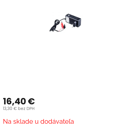
16,40 €
13,30 € bez DPH
Jednotková
Na sklade u dodávateľa
cena: