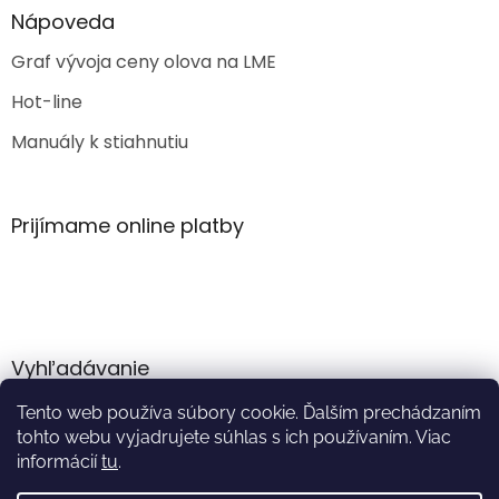
Nápoveda
Graf vývoja ceny olova na LME
Hot-line
Manuály k stiahnutiu
Prijímame online platby
Vyhľadávanie
Tento web používa súbory cookie. Ďalším prechádzaním
HĽADAŤ
tohto webu vyjadrujete súhlas s ich používaním. Viac
informácií
tu
.