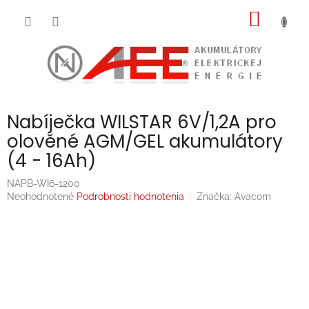
Prejsť
NÁKU
na
obsah
KOŠÍK
Nabíječka WILSTAR 6V/1,2A pro
olověné AGM/GEL akumulátory
(4 - 16Ah)
NAPB-WI6-1200
Priemerné
Neohodnotené
Podrobnosti hodnotenia
Značka:
Avacom
hodnotenie
produktu
je
0,0
z
5
hviezdičiek.