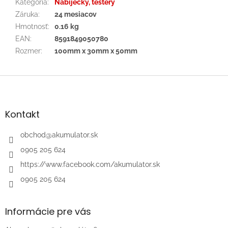
Kategória
:
Nabíječky, testery
Záruka
:
24 mesiacov
Hmotnosť
:
0.16 kg
EAN
:
8591849050780
Rozmer
:
100mm x 30mm x 50mm
Z
á
p
ä
Kontakt
t
i
obchod
@
akumulator.sk
e
0905 205 624
https://www.facebook.com/akumulator.sk
0905 205 624
Informácie pre vás