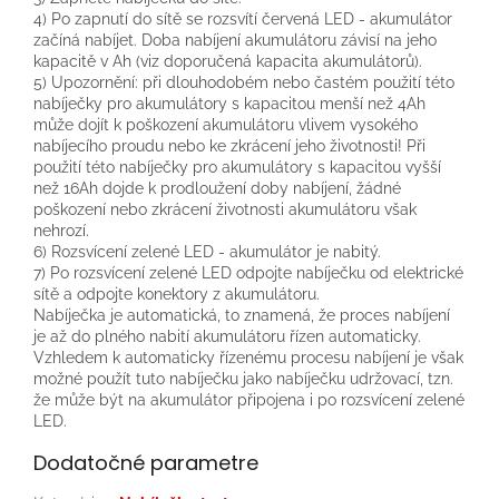
4) Po zapnutí do sítě se rozsvítí červená LED - akumulátor
začíná nabíjet. Doba nabíjení akumulátoru závisí na jeho
kapacitě v Ah (viz doporučená kapacita akumulátorů).
5) Upozornění: při dlouhodobém nebo častém použití této
nabíječky pro akumulátory s kapacitou menší než 4Ah
může dojít k poškození akumulátoru vlivem vysokého
nabíjecího proudu nebo ke zkrácení jeho životnosti! Při
použití této nabíječky pro akumulátory s kapacitou vyšší
než 16Ah dojde k prodloužení doby nabíjení, žádné
poškození nebo zkrácení životnosti akumulátoru však
nehrozí.
6) Rozsvícení zelené LED - akumulátor je nabitý.
7) Po rozsvícení zelené LED odpojte nabíječku od elektrické
sítě a odpojte konektory z akumulátoru.
Nabíječka je automatická, to znamená, že proces nabíjení
je až do plného nabití akumulátoru řízen automaticky.
Vzhledem k automaticky řízenému procesu nabíjení je však
možné použít tuto nabíječku jako nabíječku udržovací, tzn.
že může být na akumulátor připojena i po rozsvícení zelené
LED.
Dodatočné parametre