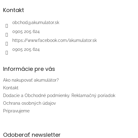
p
ä
Kontakt
t
i
obchod
@
akumulator.sk
e
0905 205 624
https://www.facebook.com/akumulator.sk
0905 205 624
Informácie pre vás
Ako nakupovať akumulátor?
Kontakt
Dodacie a Obchodné podmienky. Reklamačný poriadok
Ochrana osobných údajov
Pripravujeme
Odoberať newsletter