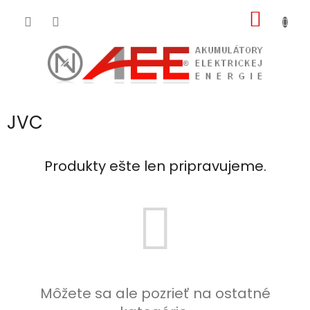
Prejsť
NÁKU
na
obsah
KOŠÍK
JVC
Produkty ešte len pripravujeme.
Môžete sa ale pozrieť na ostatné