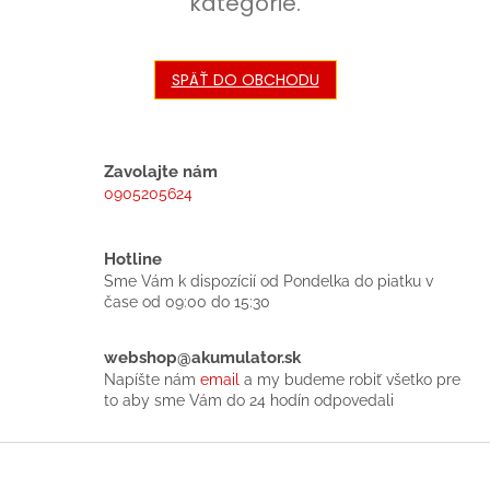
kategórie.
SPÄŤ DO OBCHODU
Zavolajte nám
0905205624
Hotline
Sme Vám k dispozícií od Pondelka do piatku v
čase od 09:00 do 15:30
webshop@akumulator.sk
Napíšte nám
email
a my budeme robiť všetko pre
to aby sme Vám do 24 hodín odpovedali
Z
á