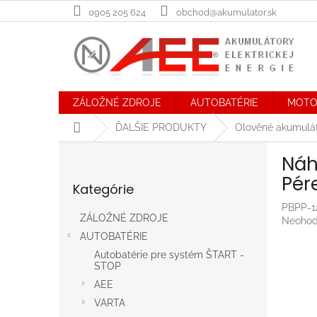
Prejsť
0905 205 624
obchod@akumulator.sk
na
obsah
ZÁLOŽNÉ ZDROJE
AUTOBATÉRIE
MOTO
Domov
ĎALŠIE PRODUKTY
Olověné akumulá
B
Náh
o
Preskočiť
č
Pér
Kategórie
kategórie
n
ý
PBPP-1
ZÁLOŽNÉ ZDROJE
Prieme
Neohod
p
hodnot
AUTOBATÉRIE
a
produk
n
Autobatérie pre systém ŠTART -
je
STOP
e
0,0
AEE
l
z
5
VARTA
hviezdič