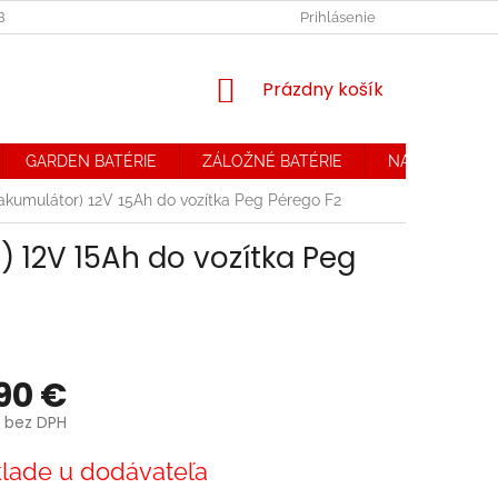
OBCHODNÉ PODMIENKY. REKLAMAČNÝ PORIADOK
Prihlásenie
OCHRANA OSOB
NÁKUPNÝ
Prázdny košík
KOŠÍK
GARDEN BATÉRIE
ZÁLOŽNÉ BATÉRIE
NABÍJAČKY
 akumulátor) 12V 15Ah do vozítka Peg Pérego F2
 12V 15Ah do vozítka Peg
90 €
 bez DPH
ová
lade u dodávateľa