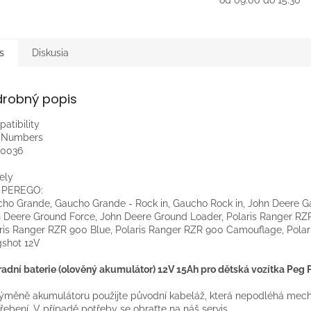
od 09:00 do 15:30
s
Diskusia
drobný popis
atibility
t Numbers
B0036
ely
 PEREGO:
ho Grande, Gaucho Grande - Rock in, Gaucho Rock in, John Deere G
 Deere Ground Force, John Deere Ground Loader, Polaris Ranger RZ
ris Ranger RZR 900 Blue, Polaris Ranger RZR 900 Camouflage, Polar
gshot 12V
adní baterie (olověný akumulátor) 12V 15Ah pro dětská vozítka Peg
výměně akumulátoru použijte původní kabeláž, která nepodléhá me
řebení. V případě potřeby se obraťte na náš servis.