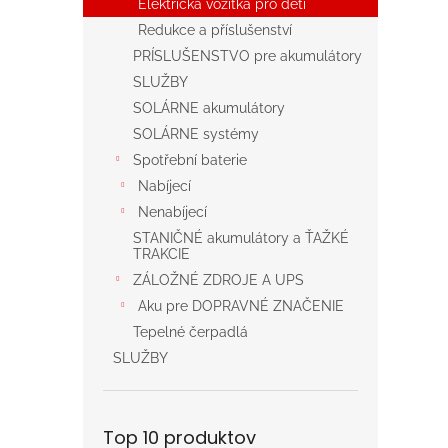
Elektrická vozítka pro děti
Redukce a příslušenství
PRÍSLUŠENSTVO pre akumulátory
SLUŽBY
SOLÁRNE akumulátory
SOLÁRNE systémy
Spotřební baterie
Nabíjecí
Nenabíjecí
STANIČNÉ akumulátory a ŤAŽKÉ
TRAKCIE
ZÁLOŽNÉ ZDROJE A UPS
Aku pre DOPRAVNÉ ZNAČENIE
Tepelné čerpadlá
SLUŽBY
Top 10 produktov