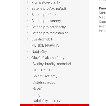
Průmyslové články
Para
Baterie pro Aku nářadí
Kone
Baterie pro foto
Napě
Baterie pro kamery
Kapa
Rozm
Baterie pro notebooky
Hmot
Baterie pro radiostanice
ELektromobil
MENIČE NAPÄTIA
Nabíječky
Olověné akumulátory
Svítilny, hračky, modeláři
UPS, EZS, EPS
Solární systémy
Ostatní výrobci
Rybáři
Long
Nabíječky, testery