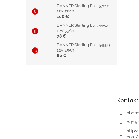
BANNER Starting Bull 57212
12V 72Ah
106 €
BANNER Starting Bull 55519
12V 55Ah
78 €
BANNER Starting Bull 54559
12V 45Ah
62 €
Z
á
p
ä
t
Kontakt
i
e
obch
0905 
https
com/a