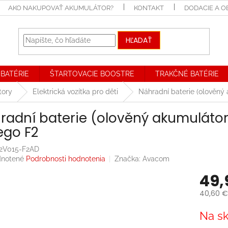
AKO NAKUPOVAŤ AKUMULÁTOR?
KONTAKT
DODACIE A 
HĽADAŤ
BATÉRIE
ŠTARTOVACIE BOOSTRE
TRAKČNÉ BATÉRIE
tory
Elektrická vozítka pro děti
Náhradní baterie (olověný
radní baterie (olověný akumulátor)
ego F2
2V015-F2AD
rné
notené
Podrobnosti hodnotenia
Značka:
Avacom
enie
49,
tu
40,60 €
Jednotk
Na sk
cena:
iek.