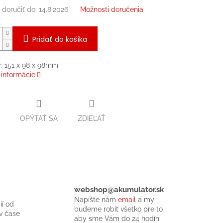
doručiť do:
14.8.2026
Možnosti doručenia
Pridať do košíka
: 151 x 98 x 98mm
 informácie
OPÝTAŤ SA
ZDIEĽAŤ
webshop@akumulator.sk
Napíšte nám
email
a my
ií od
budeme robiť všetko pre to
v čase
aby sme Vám do 24 hodín