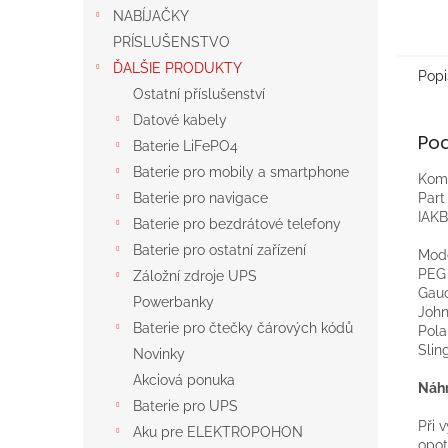
NABÍJAČKY
PRÍSLUŠENSTVO
ĎALŠIE PRODUKTY
Popi
Ostatní příslušenství
Datové kabely
Po
Baterie LiFePO4
Baterie pro mobily a smartphone
Komp
Par
Baterie pro navigace
IAK
Baterie pro bezdrátové telefony
Baterie pro ostatní zařízení
Mod
PEG
Záložní zdroje UPS
Gauc
Powerbanky
John
Baterie pro čtečky čárových kódů
Pola
Slin
Novinky
Akciová ponuka
Náhr
Baterie pro UPS
Při 
Aku pre ELEKTROPOHON
opot