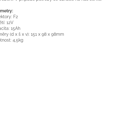
metry:
ktory: F2
tí: 12V
cita: 15Ah
ěry (d x š x v): 151 x 98 x 98mm
nost: 4,5kg