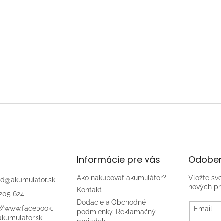
Informácie pre vás
Odober
Ako nakupovať akumulátor?
Vložte sv
od
@
akumulator.sk
nových pr
Kontakt
205 624
Dodacie a Obchodné
://www.facebook.
Email
podmienky. Reklamačný
kumulator.sk