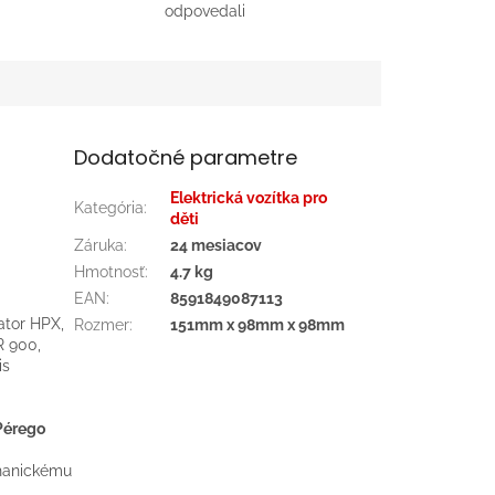
odpovedali
Dodatočné parametre
Elektrická vozítka pro
Kategória
:
děti
Záruka
:
24 mesiacov
Hmotnosť
:
4.7 kg
EAN
:
8591849087113
ator HPX,
Rozmer
:
151mm x 98mm x 98mm
R 900,
is
 Pérego
chanickému