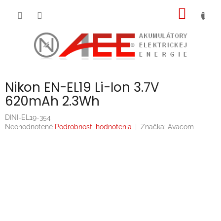
Prejsť
NÁKU
na
obsah
KOŠÍK
Nikon EN-EL19 Li-Ion 3.7V
620mAh 2.3Wh
DINI-EL19-354
Priemerné
Neohodnotené
Podrobnosti hodnotenia
Značka:
Avacom
hodnotenie
produktu
je
0,0
z
5
hviezdičiek.