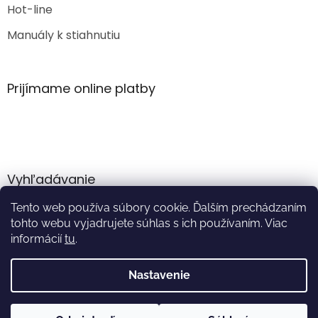
Hot-line
Manuály k stiahnutiu
Prijímame online platby
Vyhľadávanie
Tento web používa súbory cookie. Ďalším prechádzaním
HĽADAŤ
tohto webu vyjadrujete súhlas s ich používaním. Viac
informácií
tu
.
Nastavenie
Vytvoril Shoptet