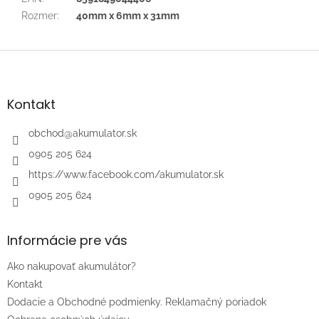
Rozmer
:
40mm x 6mm x 31mm
Z
á
p
ä
Kontakt
t
i
obchod
@
akumulator.sk
e
0905 205 624
https://www.facebook.com/akumulator.sk
0905 205 624
Informácie pre vás
Ako nakupovať akumulátor?
Kontakt
Dodacie a Obchodné podmienky. Reklamačný poriadok