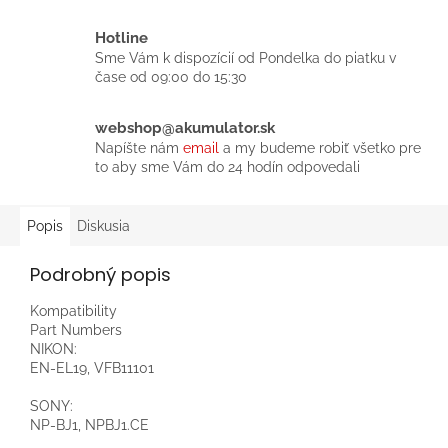
Hotline
Sme Vám k dispozícií od Pondelka do piatku v
čase od 09:00 do 15:30
webshop@akumulator.sk
Napíšte nám
email
a my budeme robiť všetko pre
to aby sme Vám do 24 hodín odpovedali
Popis
Diskusia
Podrobný popis
Kompatibility
Part Numbers
NIKON:
EN-EL19, VFB11101
SONY:
NP-BJ1, NPBJ1.CE