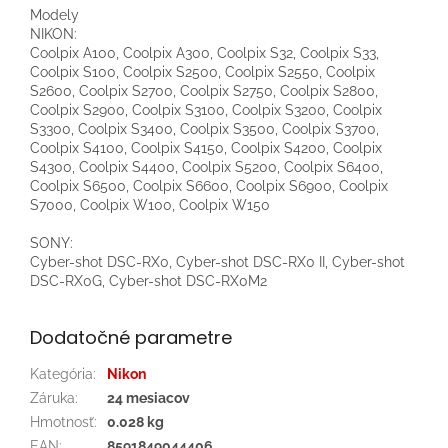
Modely
NIKON:
Coolpix A100, Coolpix A300, Coolpix S32, Coolpix S33,
Coolpix S100, Coolpix S2500, Coolpix S2550, Coolpix
S2600, Coolpix S2700, Coolpix S2750, Coolpix S2800,
Coolpix S2900, Coolpix S3100, Coolpix S3200, Coolpix
S3300, Coolpix S3400, Coolpix S3500, Coolpix S3700,
Coolpix S4100, Coolpix S4150, Coolpix S4200, Coolpix
S4300, Coolpix S4400, Coolpix S5200, Coolpix S6400,
Coolpix S6500, Coolpix S6600, Coolpix S6900, Coolpix
S7000, Coolpix W100, Coolpix W150
SONY:
Cyber-shot DSC-RX0, Cyber-shot DSC-RX0 II, Cyber-shot
DSC-RX0G, Cyber-shot DSC-RX0M2
Dodatočné parametre
Kategória
:
Nikon
Záruka
:
24 mesiacov
Hmotnosť
:
0.028 kg
EAN
:
8591849044406