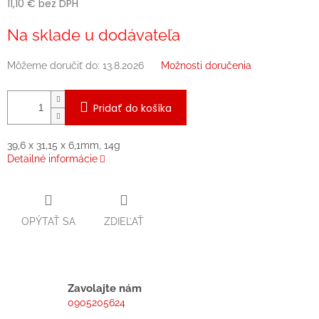
11,10 € bez DPH
Jednotková
Na sklade u dodávateľa
cena:
Môžeme doručiť do:
13.8.2026
Možnosti doručenia
Pridať do košíka
39,6 x 31,15 x 6,1mm, 14g
Detailné informácie
OPÝTAŤ SA
ZDIEĽAŤ
Zavolajte nám
0905205624