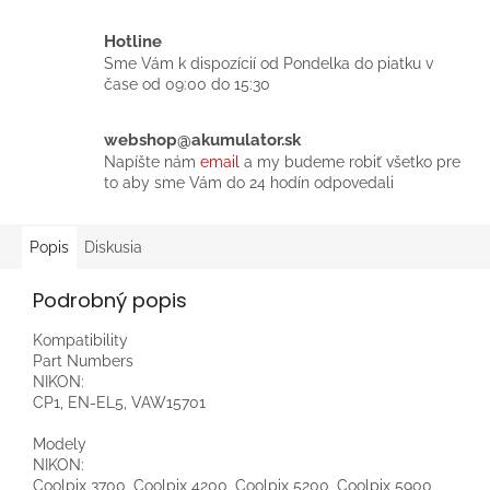
Hotline
Sme Vám k dispozícií od Pondelka do piatku v
čase od 09:00 do 15:30
webshop@akumulator.sk
Napíšte nám
email
a my budeme robiť všetko pre
to aby sme Vám do 24 hodín odpovedali
Popis
Diskusia
Podrobný popis
Kompatibility
Part Numbers
NIKON:
CP1, EN-EL5, VAW15701
Modely
NIKON:
Coolpix 3700, Coolpix 4200, Coolpix 5200, Coolpix 5900,