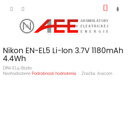
Prejsť
NÁKU
na
obsah
KOŠÍK
Nikon EN-EL5 Li-Ion 3.7V 1180mAh
4.4Wh
DINI-EL5-B1180
Priemerné
Neohodnotené
Podrobnosti hodnotenia
Značka:
Avacom
hodnotenie
produktu
je
0,0
z
5
hviezdičiek.