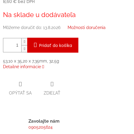
8,60 € bez DPH
Jednotková
Na sklade u dodávateľa
cena:
Môžeme doručiť do:
13.8.2026
Možnosti doručenia
Pridať do košíka
53,10 x 35,20 x 7,35mm, 32,5g
Detailné informácie
OPÝTAŤ SA
ZDIEĽAŤ
Zavolajte nám
0905205624