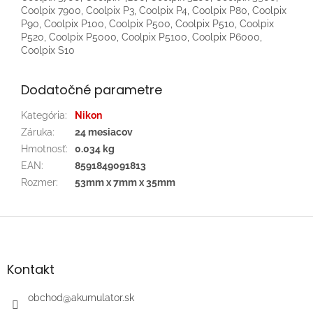
Coolpix 7900, Coolpix P3, Coolpix P4, Coolpix P80, Coolpix
P90, Coolpix P100, Coolpix P500, Coolpix P510, Coolpix
P520, Coolpix P5000, Coolpix P5100, Coolpix P6000,
Coolpix S10
Dodatočné parametre
Kategória
:
Nikon
Záruka
:
24 mesiacov
Hmotnosť
:
0.034 kg
EAN
:
8591849091813
Rozmer
:
53mm x 7mm x 35mm
Z
á
p
ä
Kontakt
t
i
obchod
@
akumulator.sk