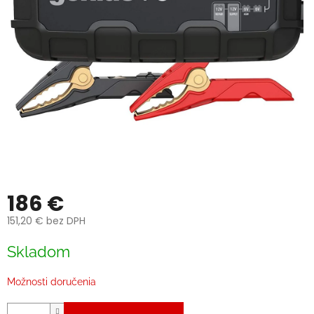
186 €
151,20 € bez DPH
Jednotková
Skladom
cena:
Možnosti doručenia