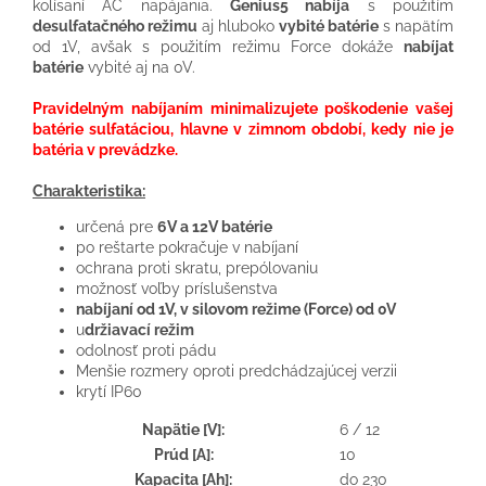
kolísaní AC napájania.
Genius5 nabíja
s použitím
desulfatačného režimu
aj hluboko
vybité batérie
s napätím
od 1V, avšak s použitím režimu Force dokáže
nabíjat
batérie
vybité aj na 0V.
Pravidelným nabíjaním minimalizujete poškodenie vašej
batérie sulfatáciou, hlavne v zimnom období, kedy nie je
batéria v prevádzke.
Charakteristika:
určená pre
6V a 12V batérie
po reštarte pokračuje v nabíjaní
ochrana proti skratu, prepólovaniu
možnosť voľby príslušenstva
nabíjaní od 1V, v silovom režime (Force) od 0V
u
držiavací režim
odolnosť proti pádu
Menšie rozmery oproti predchádzajúcej verzii
krytí IP60
Napätie [V]:
6 / 12
Prúd [A]:
10
Kapacita [Ah]:
do 230