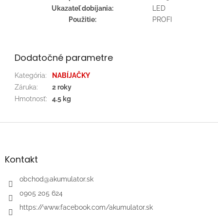
Ukazateľ dobíjania:
LED
Použitie:
PROFI
Dodatočné parametre
Kategória
:
NABÍJAČKY
Záruka
:
2 roky
Hmotnosť
:
4.5 kg
Z
á
p
ä
Kontakt
t
i
obchod
@
akumulator.sk
e
0905 205 624
https://www.facebook.com/akumulator.sk