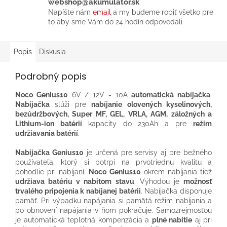
webshop@akumulator.sk
Napíšte nám
email
a my budeme robiť všetko pre
to aby sme Vám do 24 hodín odpovedali
Popis
Diskusia
Podrobný popis
Noco Genius10
6V / 12V - 10A
automatická nabíjačka
.
Nabíjačka
slúži pre
nabíjanie olovených kyselinových,
bezúdržbových, Super MF, GEL, VRLA, AGM, záložných a
Lithium-ion batérií
kapacity do 230Ah a pre
režim
udržiavania batérií
.
Nabíjačka Genius10
je určená pre servisy aj pre bežného
používateľa, ktorý si potrpí na prvotriednu kvalitu a
pohodlie pri nabíjaní.
Noco Genius10
okrem nabíjania tiež
udržiava batériu v nabitom stavu
. Výhodou je
možnosť
trvalého pripojenia k nabíjanej batérii
. Nabíjačka disponuje
pamäť. Pri výpadku napájania si pamätá režim nabíjania a
po obnovení napájania v ňom pokračuje. Samozrejmosťou
je automatická teplotná kompenzácia a
plné nabitie
aj pri