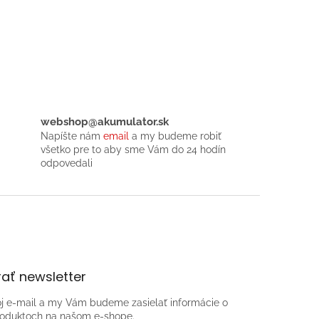
webshop@akumulator.sk
Napíšte nám
email
a my budeme robiť
všetko pre to aby sme Vám do 24 hodín
odpovedali
ať newsletter
oj e-mail a my Vám budeme zasielať informácie o
oduktoch na našom e-shope.