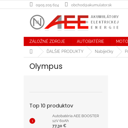
Prejsť
0905 205 624
obchod@akumulator.sk
na
obsah
ZÁLOŽNÉ ZDROJE
AUTOBATÉRIE
MOTO
Domov
ĎALŠIE PRODUKTY
Nabíječky
P
Olympus
B
o
č
n
ý
Top 10 produktov
p
a
Autobatéria AEE BOOSTER
n
12V 60Ah
77,30 €