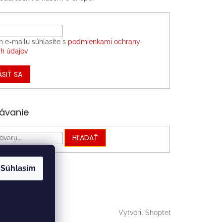
m e-mailu súhlasíte s
podmienkami ochrany
h údajov
ÁSIŤ SA
ávanie
HĽADAŤ
Súhlasím
Vytvoril Shoptet