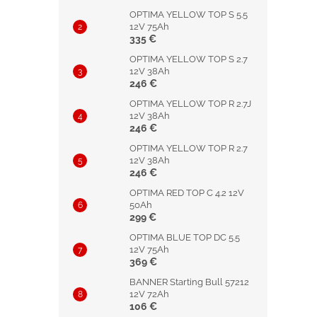
e
l
OPTIMA YELLOW TOP S 5.5
12V 75Ah
335 €
OPTIMA YELLOW TOP S 2.7
12V 38Ah
246 €
OPTIMA YELLOW TOP R 2.7J
12V 38Ah
246 €
OPTIMA YELLOW TOP R 2.7
12V 38Ah
246 €
OPTIMA RED TOP C 4.2 12V
50Ah
299 €
OPTIMA BLUE TOP DC 5.5
12V 75Ah
369 €
BANNER Starting Bull 57212
12V 72Ah
106 €