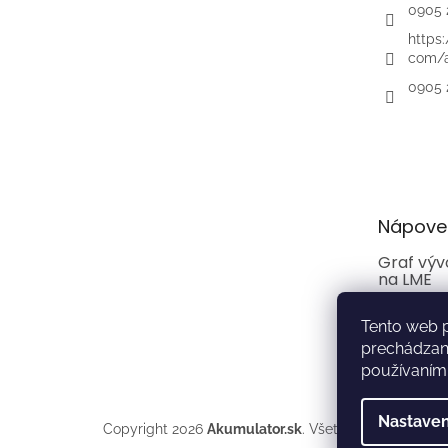
0905 
https
com/a
0905 
Nápove
Graf výv
na LME
Hot-line
Tento web p
prechádzaní
Manuály 
používaním.
Nastaven
Copyright 2026
Akumulator.sk
. Všetky práva vyhrad