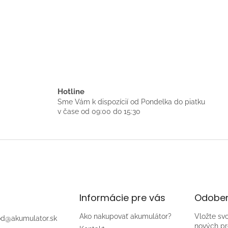
Hotline
Sme Vám k dispozícií od Pondelka do piatku
v čase od 09:00 do 15:30
Informácie pre vás
Odober
Ako nakupovať akumulátor?
Vložte sv
od
@
akumulator.sk
nových pr