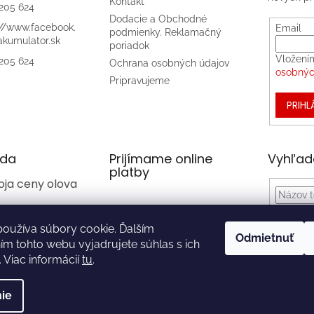
Kontakt
205 624
Dodacie a Obchodné
://www.facebook.
Email
podmienky. Reklamačný
kumulator.sk
poriadok
Vložení
205 624
Ochrana osobných údajov
osobnýc
Pripravujeme
PRIHL
da
Prijímame online
Vyhľad
platby
oja ceny olova
oužíva súbory cookie. Ďalším
Odmietnuť
m tohto webu vyjadrujete súhlas s ich
k stiahnutiu
 Viac informácií
tu
.
ie
ené.