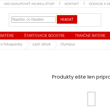
AKO NAKUPOVAŤ AKUMULÁTOR?
KONTAKT
DODACIE A 
HĽADAŤ
BATÉRIE
ŠTARTOVACIE BOOSTRE
TRAKČNÉ BATÉRIE
ro fotoaparáty
230V síťové
Olympus
Produkty ešte len prip