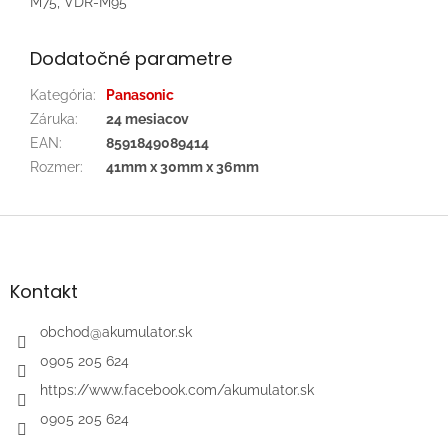
M75, VDR-M95
Dodatočné parametre
Kategória
:
Panasonic
Záruka
:
24 mesiacov
EAN
:
8591849089414
Rozmer
:
41mm x 30mm x 36mm
Z
á
p
ä
Kontakt
t
i
obchod
@
akumulator.sk
e
0905 205 624
https://www.facebook.com/akumulator.sk
0905 205 624