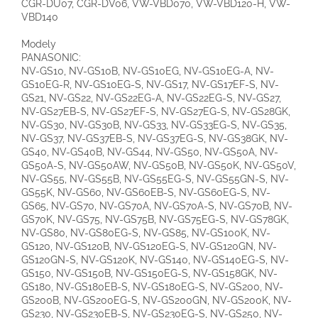
CGR-DU07, CGR-DV06, VW-VBD070, VW-VBD120-H, VW-
VBD140
Modely
PANASONIC:
NV-GS10, NV-GS10B, NV-GS10EG, NV-GS10EG-A, NV-
GS10EG-R, NV-GS10EG-S, NV-GS17, NV-GS17EF-S, NV-
GS21, NV-GS22, NV-GS22EG-A, NV-GS22EG-S, NV-GS27,
NV-GS27EB-S, NV-GS27EF-S, NV-GS27EG-S, NV-GS28GK,
NV-GS30, NV-GS30B, NV-GS33, NV-GS33EG-S, NV-GS35,
NV-GS37, NV-GS37EB-S, NV-GS37EG-S, NV-GS38GK, NV-
GS40, NV-GS40B, NV-GS44, NV-GS50, NV-GS50A, NV-
GS50A-S, NV-GS50AW, NV-GS50B, NV-GS50K, NV-GS50V,
NV-GS55, NV-GS55B, NV-GS55EG-S, NV-GS55GN-S, NV-
GS55K, NV-GS60, NV-GS60EB-S, NV-GS60EG-S, NV-
GS65, NV-GS70, NV-GS70A, NV-GS70A-S, NV-GS70B, NV-
GS70K, NV-GS75, NV-GS75B, NV-GS75EG-S, NV-GS78GK,
NV-GS80, NV-GS80EG-S, NV-GS85, NV-GS100K, NV-
GS120, NV-GS120B, NV-GS120EG-S, NV-GS120GN, NV-
GS120GN-S, NV-GS120K, NV-GS140, NV-GS140EG-S, NV-
GS150, NV-GS150B, NV-GS150EG-S, NV-GS158GK, NV-
GS180, NV-GS180EB-S, NV-GS180EG-S, NV-GS200, NV-
GS200B, NV-GS200EG-S, NV-GS200GN, NV-GS200K, NV-
GS230, NV-GS230EB-S, NV-GS230EG-S, NV-GS250, NV-