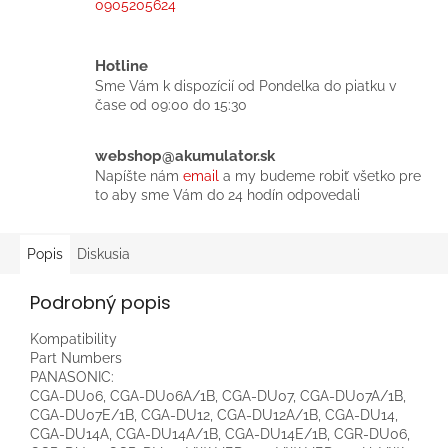
0905205624
Hotline
Sme Vám k dispozícií od Pondelka do piatku v
čase od 09:00 do 15:30
webshop@akumulator.sk
Napíšte nám
email
a my budeme robiť všetko pre
to aby sme Vám do 24 hodín odpovedali
Popis
Diskusia
Podrobný popis
Kompatibility
Part Numbers
PANASONIC:
CGA-DU06, CGA-DU06A/1B, CGA-DU07, CGA-DU07A/1B,
CGA-DU07E/1B, CGA-DU12, CGA-DU12A/1B, CGA-DU14,
CGA-DU14A, CGA-DU14A/1B, CGA-DU14E/1B, CGR-DU06,