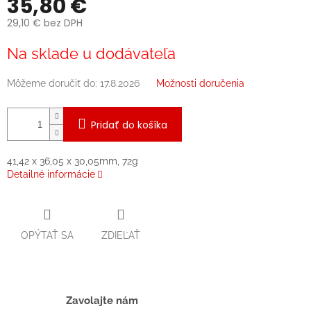
35,80 €
29,10 € bez DPH
Jednotková
Na sklade u dodávateľa
cena:
Môžeme doručiť do:
17.8.2026
Možnosti doručenia
Pridať do košíka
41,42 x 36,05 x 30,05mm, 72g
Detailné informácie
OPÝTAŤ SA
ZDIEĽAŤ
Zavolajte nám