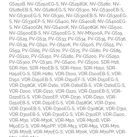
GS250B, NV-GS250EG-S, NV-GS258GK, NV-GS280, NV-
GS280EB-S, NV-GS280EG-S, NV-GS300, NV-GS300EB-S,
NV-GS300EG-S, NV-GS320, NV-GS320EB-S, NV-GS320EG-
S, NV-GS330EP-S, NV-GS400, NV-GS400B, NV-GS400EG-
S, NV-GS400GN, NV-GS400K, NV-GS408GK, NV-GS500,
NV-GS500EB-S, NV-GS500EG-S, NV-MX500A, PV-GS19,
PV-GS29, PV-GS31, PV-GS33, PV-GS34, PV-GS35, PV-GS36,
PV-GS39, PV-GS50, PV-GS50K, PV-GS50S, PV-GS55, PV-
GS59, PV-GS65, PV-GS70, PV-GS75, PV-GS80, PV-GS85,
PV-GS120, PV-GS150, PV-GS180, PV-GS200, PV-GS250,
PV-GS300, PV-GS320, PV-GS400, PV-GS500, SDR-H18,
SDR-H20, SDR-H20EB-S, SDR-H200, SDR-H250, SDR-
H250EG-S, SDR-H280, VDR-D100, VDR-D100EB-S, VDR-
D150, VDR-D150EB-S, VDR-D150EF-S, VDR-D150EG-S,
VDR-D158GK, VDR-D160, VDR-D160EB-S, VDR-D160EG-S,
VDR-D200, VDR-D210, VDR-D220, VDR-D220EB-S, VDR-
D220EG-S, VDR-D220EP, VDR-D230, VDR-D250, VDR-
D250EB-S, VDR-D250EG-S, VDR-D258GK, VDR-D300,
VDR-D300EB-S, VDR-D300EG-S, VDR-D308GK, VDR-D310,
VDR-D310EB-S, VDR-D310EG-S, VDR-D310EP, VDR-D400,
VDR-M30, VDR-M30K, VDR-M50, VDR-M50B, VDR-
M50EG-S, VDR-M50PP, VDR-M53, VDR-M55, VDR-M70,
VDR-M70B, VDR-M70EG-S, VDR-M70K, VDR-M70PP, VDR-