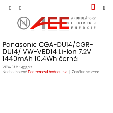
Prejsť
NÁKU
na
obsah
KOŠÍK
Panasonic CGA-DU14/CGR-
DU14/ VW-VBD14 Li-Ion 7.2V
1440mAh 10.4Wh černá
VIPA-DU14-533N2
Priemerné
Neohodnotené
Podrobnosti hodnotenia
Značka:
Avacom
hodnotenie
produktu
je
0,0
z
5
hviezdičiek.