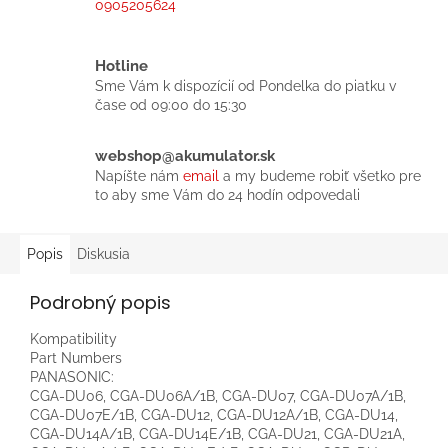
0905205624
Hotline
Sme Vám k dispozícií od Pondelka do piatku v
čase od 09:00 do 15:30
webshop@akumulator.sk
Napíšte nám
email
a my budeme robiť všetko pre
to aby sme Vám do 24 hodín odpovedali
Popis
Diskusia
Podrobný popis
Kompatibility
Part Numbers
PANASONIC:
CGA-DU06, CGA-DU06A/1B, CGA-DU07, CGA-DU07A/1B,
CGA-DU07E/1B, CGA-DU12, CGA-DU12A/1B, CGA-DU14,
CGA-DU14A/1B, CGA-DU14E/1B, CGA-DU21, CGA-DU21A,