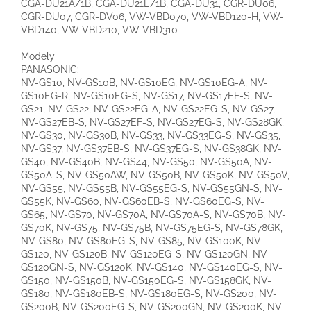
CGA-DU21A/1B, CGA-DU21E/1B, CGA-DU31, CGR-DU06,
CGR-DU07, CGR-DV06, VW-VBD070, VW-VBD120-H, VW-
VBD140, VW-VBD210, VW-VBD310
Modely
PANASONIC:
NV-GS10, NV-GS10B, NV-GS10EG, NV-GS10EG-A, NV-
GS10EG-R, NV-GS10EG-S, NV-GS17, NV-GS17EF-S, NV-
GS21, NV-GS22, NV-GS22EG-A, NV-GS22EG-S, NV-GS27,
NV-GS27EB-S, NV-GS27EF-S, NV-GS27EG-S, NV-GS28GK,
NV-GS30, NV-GS30B, NV-GS33, NV-GS33EG-S, NV-GS35,
NV-GS37, NV-GS37EB-S, NV-GS37EG-S, NV-GS38GK, NV-
GS40, NV-GS40B, NV-GS44, NV-GS50, NV-GS50A, NV-
GS50A-S, NV-GS50AW, NV-GS50B, NV-GS50K, NV-GS50V,
NV-GS55, NV-GS55B, NV-GS55EG-S, NV-GS55GN-S, NV-
GS55K, NV-GS60, NV-GS60EB-S, NV-GS60EG-S, NV-
GS65, NV-GS70, NV-GS70A, NV-GS70A-S, NV-GS70B, NV-
GS70K, NV-GS75, NV-GS75B, NV-GS75EG-S, NV-GS78GK,
NV-GS80, NV-GS80EG-S, NV-GS85, NV-GS100K, NV-
GS120, NV-GS120B, NV-GS120EG-S, NV-GS120GN, NV-
GS120GN-S, NV-GS120K, NV-GS140, NV-GS140EG-S, NV-
GS150, NV-GS150B, NV-GS150EG-S, NV-GS158GK, NV-
GS180, NV-GS180EB-S, NV-GS180EG-S, NV-GS200, NV-
GS200B, NV-GS200EG-S, NV-GS200GN, NV-GS200K, NV-