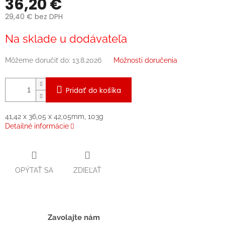
36,20 €
29,40 € bez DPH
Jednotková
Na sklade u dodávateľa
cena:
Môžeme doručiť do:
13.8.2026
Možnosti doručenia
Pridať do košíka
41,42 x 36,05 x 42,05mm, 103g
Detailné informácie
OPÝTAŤ SA
ZDIEĽAŤ
Zavolajte nám