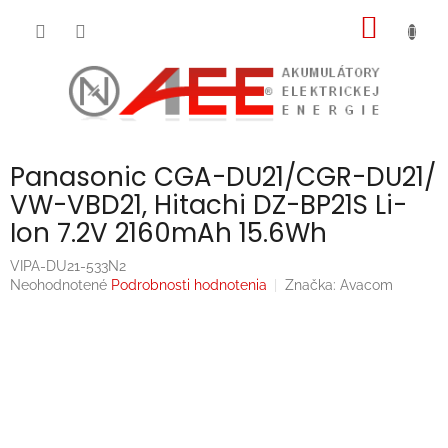
Prejsť
NÁKU
na
obsah
KOŠÍK
Panasonic CGA-DU21/CGR-DU21/
VW-VBD21, Hitachi DZ-BP21S Li-
Ion 7.2V 2160mAh 15.6Wh
VIPA-DU21-533N2
Priemerné
Neohodnotené
Podrobnosti hodnotenia
Značka:
Avacom
hodnotenie
produktu
je
0,0
z
5
hviezdičiek.