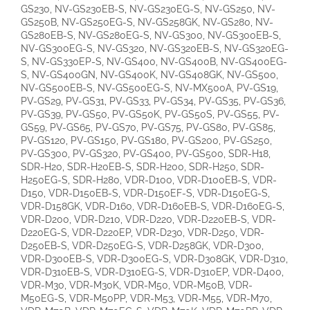
GS230, NV-GS230EB-S, NV-GS230EG-S, NV-GS250, NV-
GS250B, NV-GS250EG-S, NV-GS258GK, NV-GS280, NV-
GS280EB-S, NV-GS280EG-S, NV-GS300, NV-GS300EB-S,
NV-GS300EG-S, NV-GS320, NV-GS320EB-S, NV-GS320EG-
S, NV-GS330EP-S, NV-GS400, NV-GS400B, NV-GS400EG-
S, NV-GS400GN, NV-GS400K, NV-GS408GK, NV-GS500,
NV-GS500EB-S, NV-GS500EG-S, NV-MX500A, PV-GS19,
PV-GS29, PV-GS31, PV-GS33, PV-GS34, PV-GS35, PV-GS36,
PV-GS39, PV-GS50, PV-GS50K, PV-GS50S, PV-GS55, PV-
GS59, PV-GS65, PV-GS70, PV-GS75, PV-GS80, PV-GS85,
PV-GS120, PV-GS150, PV-GS180, PV-GS200, PV-GS250,
PV-GS300, PV-GS320, PV-GS400, PV-GS500, SDR-H18,
SDR-H20, SDR-H20EB-S, SDR-H200, SDR-H250, SDR-
H250EG-S, SDR-H280, VDR-D100, VDR-D100EB-S, VDR-
D150, VDR-D150EB-S, VDR-D150EF-S, VDR-D150EG-S,
VDR-D158GK, VDR-D160, VDR-D160EB-S, VDR-D160EG-S,
VDR-D200, VDR-D210, VDR-D220, VDR-D220EB-S, VDR-
D220EG-S, VDR-D220EP, VDR-D230, VDR-D250, VDR-
D250EB-S, VDR-D250EG-S, VDR-D258GK, VDR-D300,
VDR-D300EB-S, VDR-D300EG-S, VDR-D308GK, VDR-D310,
VDR-D310EB-S, VDR-D310EG-S, VDR-D310EP, VDR-D400,
VDR-M30, VDR-M30K, VDR-M50, VDR-M50B, VDR-
M50EG-S, VDR-M50PP, VDR-M53, VDR-M55, VDR-M70,