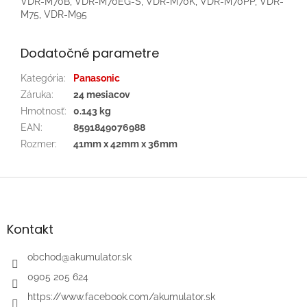
VDR-M70B, VDR-M70EG-S, VDR-M70K, VDR-M70PP, VDR-
M75, VDR-M95
Dodatočné parametre
Kategória
:
Panasonic
Záruka
:
24 mesiacov
Hmotnosť
:
0.143 kg
EAN
:
8591849076988
Rozmer
:
41mm x 42mm x 36mm
Z
á
p
ä
Kontakt
t
i
obchod
@
akumulator.sk
e
0905 205 624
https://www.facebook.com/akumulator.sk