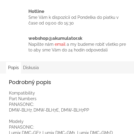
Hotline
Sme Vám k dispozícií od Pondelka do piatku v
čase od 09:00 do 15:30
webshop@akumulator.sk
Napíšte nám
email
a my budeme robiť všetko pre
to aby sme Vám do 24 hodín odpovedali
Popis
Diskusia
Podrobný popis
Kompatibility
Part Numbers
PANASONIC:
DMW-BLH7, DMW-BLH7E, DMW-BLH7PP
Modely
PANASONIC:
Lumix DMC-GF7, Lumix DMC-GM1, Lumix DMC-GM1D,