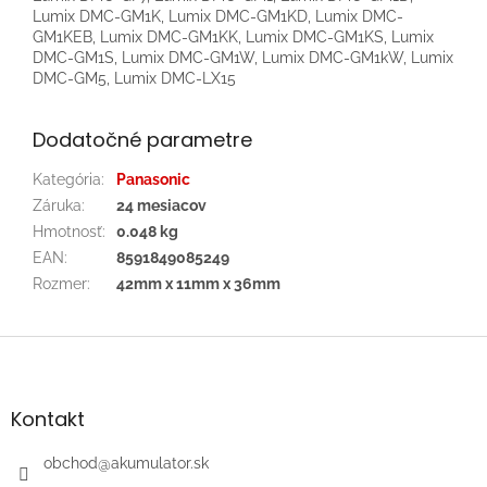
Lumix DMC-GM1K, Lumix DMC-GM1KD, Lumix DMC-
GM1KEB, Lumix DMC-GM1KK, Lumix DMC-GM1KS, Lumix
DMC-GM1S, Lumix DMC-GM1W, Lumix DMC-GM1kW, Lumix
DMC-GM5, Lumix DMC-LX15
Dodatočné parametre
Kategória
:
Panasonic
Záruka
:
24 mesiacov
Hmotnosť
:
0.048 kg
EAN
:
8591849085249
Rozmer
:
42mm x 11mm x 36mm
Z
á
p
ä
Kontakt
t
i
obchod
@
akumulator.sk