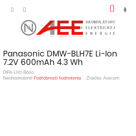
Prejsť
NÁKU
na
obsah
KOŠÍK
Panasonic DMW-BLH7E Li-Ion
7.2V 600mAh 4.3 Wh
DIPA-LH7-B600
Priemerné
Neohodnotené
Podrobnosti hodnotenia
Značka:
Avacom
hodnotenie
produktu
je
0,0
z
5
hviezdičiek.