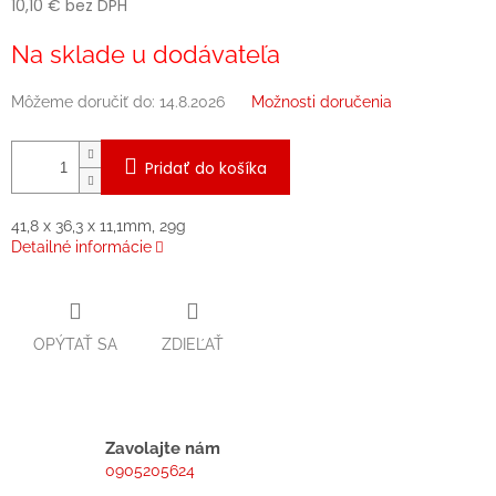
10,10 € bez DPH
Jednotková
Na sklade u dodávateľa
cena:
Môžeme doručiť do:
14.8.2026
Možnosti doručenia
Pridať do košíka
41,8 x 36,3 x 11,1mm, 29g
Detailné informácie
OPÝTAŤ SA
ZDIEĽAŤ
Zavolajte nám
0905205624