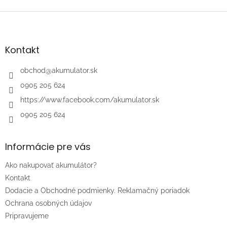
Z
á
p
ä
Kontakt
t
i
obchod
@
akumulator.sk
e
0905 205 624
https://www.facebook.com/akumulator.sk
0905 205 624
Informácie pre vás
Ako nakupovať akumulátor?
Kontakt
Dodacie a Obchodné podmienky. Reklamačný poriadok
Ochrana osobných údajov
Pripravujeme