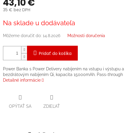
43,10 €
35 € bez DPH
Jednotková
Na sklade u dodávateľa
cena:
Môžeme doručiť do:
14.8.2026
Možnosti doručenia
Pridať do košíka
Power Banka s Power Delivery nabíjením na vstupu i výstupu a
bezdrátovým nabíjením Qi, kapacita 15000mAh. Pass-through
Detailné informácie
OPÝTAŤ SA
ZDIEĽAŤ