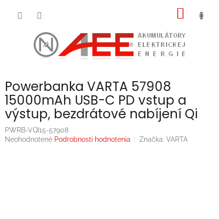
Prejsť
NÁKU
na
obsah
KOŠÍK
Powerbanka VARTA 57908
15000mAh USB-C PD vstup a
výstup, bezdrátové nabíjení Qi
PWRB-VQI15-57908
Priemerné
Neohodnotené
Podrobnosti hodnotenia
Značka:
VARTA
hodnotenie
produktu
je
0,0
z
5
hviezdičiek.