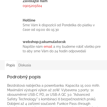
Zavolajte nám
0905205624
Hotline
Sme Vám k dispozícií od Pondelka do piatku v
čase od 09:00 do 15:30
webshop@akumulator.sk
Napíšte nám
email
a my budeme robiť všetko pre
to aby sme Vám do 24 hodín odpovedali
Popis
Diskusia
Podrobný popis
Bezdrátová nabíječka a powerbanka. Kapacita 15 000 mAh.
Maximální výstupní výkon až 20W. Vybavena 3 porty: 1x
obousměrné USB-C PD, 2x USB-A QC 3.0. "Advanced
Safety Technology" s kombinací 6 bezpečnostních prvků.
Dobíjení až 4 zařízení současně. Funkce Pass-through