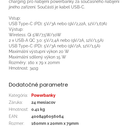
charging pro nabíjení powerbanky za současného nabíjení
jiného zařízení. Součástí je kabel USB-C.
Vstup:
USB Type-C (PD): 5V/3A nebo (9V/2,22A, 12V/1,67A)
Výstup:
Wireless: Qi 5W/7,5W/10W
2 x USB-A QC 3.0: 5V/2,4A nebo (9V/2A, 12V/1,5A)
USB Type-C (PD): 5V/3A nebo (9V/2A, 12V/1,5A)
Maximální výstupní výkon 20 W
Maximální sdílený výkon 15 W
Rozměry: 160 x 79 x 20mm
Hmotnost: 341g
Dodatočné parametre
Kategória
:
Powerbanky
Záruka
:
24 mesiacov
Hmotnosť
:
0.41 kg
EAN
:
4008496056064
Rozmer
:
160mm x 20mm x 79mm