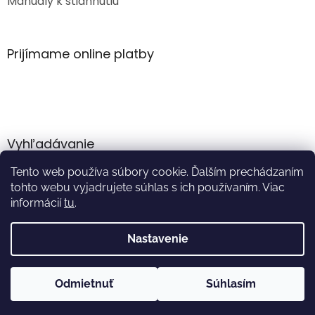
Manuály k stiahnutiu
Prijímame online platby
Vyhľadávanie
Tento web používa súbory cookie. Ďalším prechádzaním
HĽADAŤ
tohto webu vyjadrujete súhlas s ich používaním. Viac
informácií
tu
.
Nastavenie
Vytvoril Shoptet
Odmietnuť
Súhlasím
Copyright 2026
Akumulator.sk
. Všetky práva vyhradené.