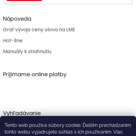
Nápoveda
Graf vývoja ceny olova na LME
Hot-line
Manuály k stiahnutiu
Prijímame online platby
Vyhľadávanie
Tento web používa súbory cookie. Ďalším prechádzaním
HĽADAŤ
tohto webu vyjadrujete súhlas s ich používaním. Viac