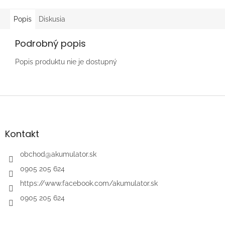
Popis
Diskusia
Podrobný popis
Popis produktu nie je dostupný
Z
á
p
ä
Kontakt
t
i
obchod
@
akumulator.sk
e
0905 205 624
https://www.facebook.com/akumulator.sk
0905 205 624