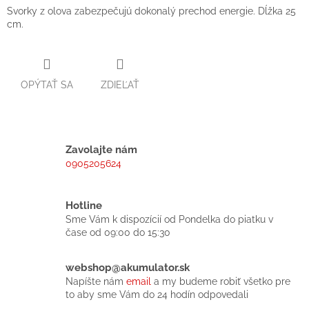
Svorky z olova zabezpečujú dokonalý prechod energie. Dĺžka 25
cm.
OPÝTAŤ SA
ZDIEĽAŤ
Zavolajte nám
0905205624
Hotline
Sme Vám k dispozícií od Pondelka do piatku v
čase od 09:00 do 15:30
webshop@akumulator.sk
Napíšte nám
email
a my budeme robiť všetko pre
to aby sme Vám do 24 hodín odpovedali