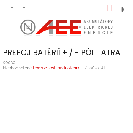
Prejsť
NÁKU
na
obsah
KOŠÍK
PREPOJ BATÉRIÍ + / - PÓL TATRA
90030
Priemerné
Neohodnotené
Podrobnosti hodnotenia
Značka:
AEE
hodnotenie
produktu
je
0,0
z
5
hviezdičiek.