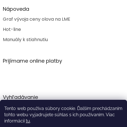
Nápoveda
Graf vývoja ceny olova na LME
Hot-line
Manuály k stiahnutiu
Prijímame online platby
Vyhľadávanie
Tento web používa súbory cookie. Ďalším prechádzaním
HĽADAŤ
tohto webu vyjadrujete súhlas s ich používaním. Viac
informácií
tu
.