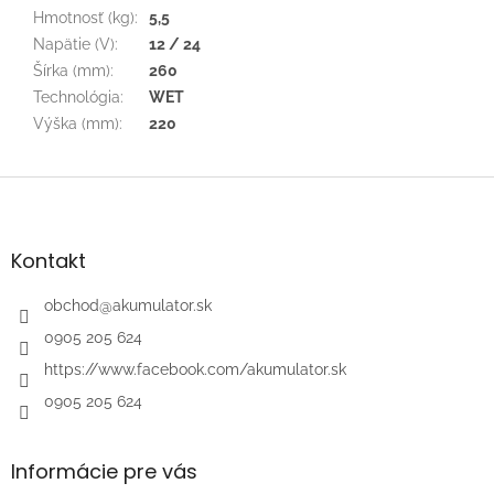
Hmotnosť (kg)
:
5,5
Napätie (V)
:
12 / 24
Šírka (mm)
:
260
Technológia
:
WET
Výška (mm)
:
220
Z
á
p
ä
Kontakt
t
i
obchod
@
akumulator.sk
e
0905 205 624
https://www.facebook.com/akumulator.sk
0905 205 624
Informácie pre vás