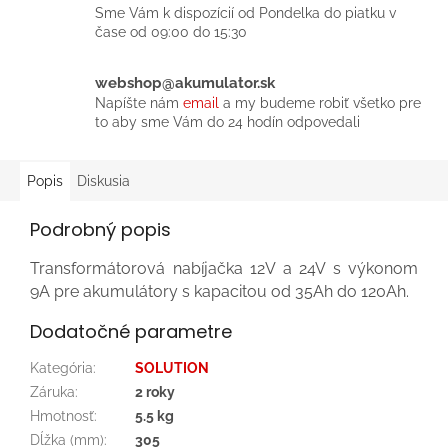
Sme Vám k dispozícií od Pondelka do piatku v
čase od 09:00 do 15:30
webshop@akumulator.sk
Napíšte nám
email
a my budeme robiť všetko pre
to aby sme Vám do 24 hodín odpovedali
Popis
Diskusia
Podrobný popis
Transformátorová nabíjačka 12V a 24V s výkonom
9A pre akumulátory s kapacitou od 35Ah do 120Ah.
Dodatočné parametre
Kategória
:
SOLUTION
Záruka
:
2 roky
Hmotnosť
:
5.5 kg
Dĺžka (mm)
:
305