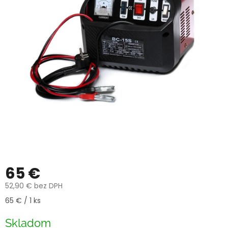
65 €
52,90 € bez DPH
Jednotková
65 € / 1 ks
cena:
Skladom