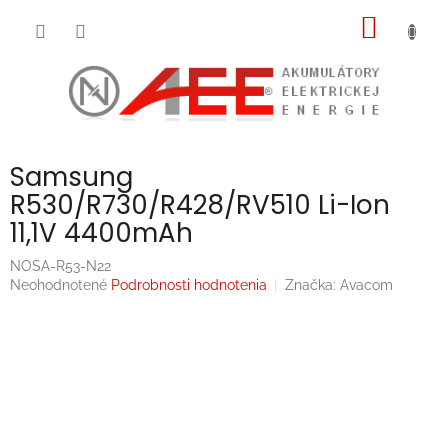
Prejsť
NÁKU
na
obsah
KOŠÍK
Samsung
R530/R730/R428/RV510 Li-Ion
11,1V 4400mAh
NOSA-R53-N22
Priemerné
Neohodnotené
Podrobnosti hodnotenia
Značka:
Avacom
hodnotenie
produktu
je
0,0
z
5
hviezdičiek.