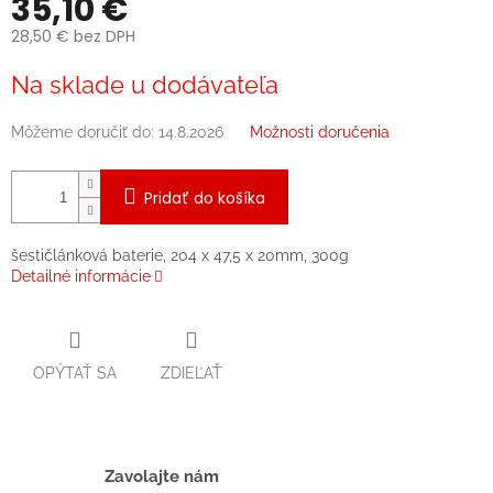
35,10 €
28,50 € bez DPH
Jednotková
Na sklade u dodávateľa
cena:
Môžeme doručiť do:
14.8.2026
Možnosti doručenia
Pridať do košíka
šestičlánková baterie, 204 x 47,5 x 20mm, 300g
Detailné informácie
OPÝTAŤ SA
ZDIEĽAŤ
Zavolajte nám