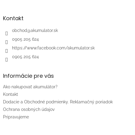
á
p
ä
Kontakt
t
i
obchod
@
akumulator.sk
e
0905 205 624
https://www.facebook.com/akumulator.sk
0905 205 624
Informácie pre vás
Ako nakupovať akumulátor?
Kontakt
Dodacie a Obchodné podmienky. Reklamačný poriadok
Ochrana osobných údajov
Pripravujeme