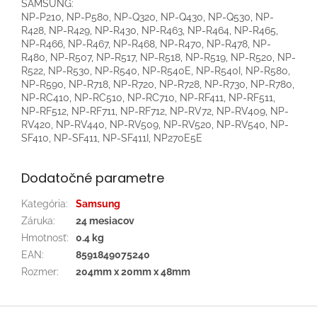
SAMSUNG:
NP-P210, NP-P580, NP-Q320, NP-Q430, NP-Q530, NP-
R428, NP-R429, NP-R430, NP-R463, NP-R464, NP-R465,
NP-R466, NP-R467, NP-R468, NP-R470, NP-R478, NP-
R480, NP-R507, NP-R517, NP-R518, NP-R519, NP-R520, NP-
R522, NP-R530, NP-R540, NP-R540E, NP-R540I, NP-R580,
NP-R590, NP-R718, NP-R720, NP-R728, NP-R730, NP-R780,
NP-RC410, NP-RC510, NP-RC710, NP-RF411, NP-RF511,
NP-RF512, NP-RF711, NP-RF712, NP-RV72, NP-RV409, NP-
RV420, NP-RV440, NP-RV509, NP-RV520, NP-RV540, NP-
SF410, NP-SF411, NP-SF411I, NP270E5E
Dodatočné parametre
Kategória
:
Samsung
Záruka
:
24 mesiacov
Hmotnosť
:
0.4 kg
EAN
:
8591849075240
Rozmer
:
204mm x 20mm x 48mm
Z