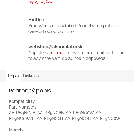
0905205624
Hotline
Sme Vám k dispozícií od Pondelka do piatku v
čase od 09:00 do 15:30
webshop@akumulator.sk
Napíšte nám
email
a my budeme robiť všetko pre
to aby sme Vám do 24 hodín odpovedali
Popis
Diskusia
Podrobný popis
Kompatibility
Part Numbers
AA-PB9NC5B, AA-PB9NC6B, AA-PB9NC6W, AA-
PB9NC6W/E, AA-PB9NS6B, AA-PL9NC2B, AA-PL9NC6W
Modely