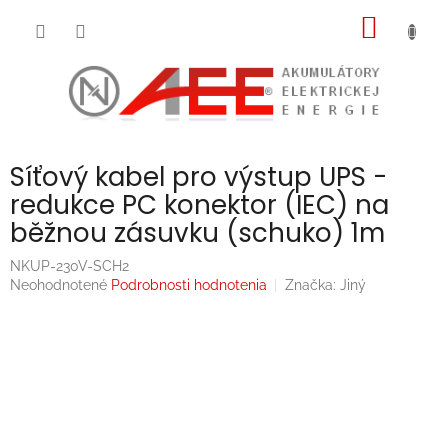
Prejsť
NÁKU
na
obsah
KOŠÍK
Síťový kabel pro výstup UPS -
redukce PC konektor (IEC) na
běžnou zásuvku (schuko) 1m
NKUP-230V-SCH2
Priemerné
Neohodnotené
Podrobnosti hodnotenia
Značka:
Jiný
hodnotenie
produktu
je
0,0
z
5
hviezdičiek.