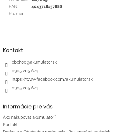
EAN
:
4043718137886
Rozmer
:
Z
á
p
ä
Kontakt
t
i
obchod
@
akumulator.sk
e
0905 205 624
https://www.facebook.com/akumulator.sk
0905 205 624
Informácie pre vás
Ako nakupovať akumulátor?
Kontakt
Dodacie a Obchodné podmienky. Reklamačný poriadok