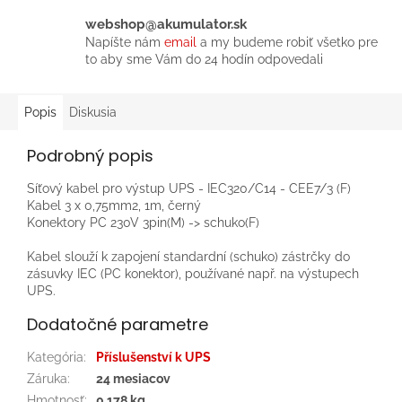
webshop@akumulator.sk
Napíšte nám
email
a my budeme robiť všetko pre
to aby sme Vám do 24 hodín odpovedali
Popis
Diskusia
Podrobný popis
Síťový kabel pro výstup UPS - IEC320/C14 - CEE7/3 (F)
Kabel 3 x 0,75mm2, 1m, černý
Konektory PC 230V 3pin(M) -> schuko(F)
Kabel slouží k zapojení standardní (schuko) zástrčky do
zásuvky IEC (PC konektor), používané např. na výstupech
UPS.
Dodatočné parametre
Kategória
:
Příslušenství k UPS
Záruka
:
24 mesiacov
Hmotnosť
:
0.178 kg