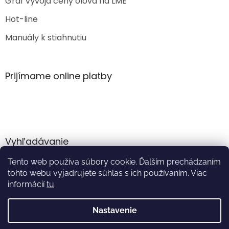
Graf vývoja ceny olova na LME
Hot-line
Manuály k stiahnutiu
Prijímame online platby
Vyhľadávanie
Tento web používa súbory cookie. Ďalším prechádzaním
HĽADAŤ
tohto webu vyjadrujete súhlas s ich používaním. Viac
informácií
tu
.
Nastavenie
Vytvoril Shoptet