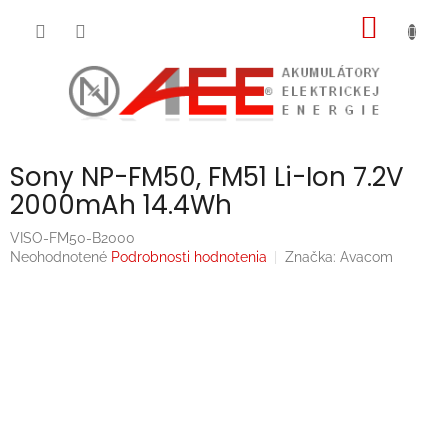
Prejsť
NÁKU
na
obsah
KOŠÍK
Sony NP-FM50, FM51 Li-Ion 7.2V
2000mAh 14.4Wh
VISO-FM50-B2000
Priemerné
Neohodnotené
Podrobnosti hodnotenia
Značka:
Avacom
hodnotenie
produktu
je
0,0
z
5
hviezdičiek.