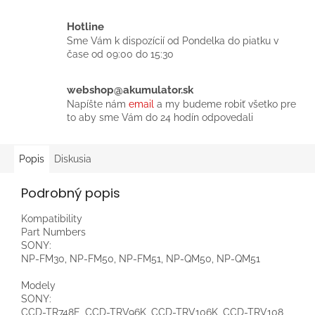
Hotline
Sme Vám k dispozícií od Pondelka do piatku v
čase od 09:00 do 15:30
webshop@akumulator.sk
Napíšte nám
email
a my budeme robiť všetko pre
to aby sme Vám do 24 hodín odpovedali
Popis
Diskusia
Podrobný popis
Kompatibility
Part Numbers
SONY:
NP-FM30, NP-FM50, NP-FM51, NP-QM50, NP-QM51
Modely
SONY:
CCD-TR748E, CCD-TRV96K, CCD-TRV106K, CCD-TRV108,