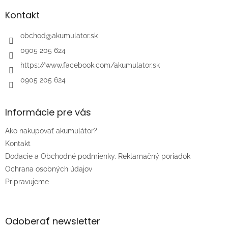
p
ä
Kontakt
t
i
obchod
@
akumulator.sk
e
0905 205 624
https://www.facebook.com/akumulator.sk
0905 205 624
Informácie pre vás
Ako nakupovať akumulátor?
Kontakt
Dodacie a Obchodné podmienky. Reklamačný poriadok
Ochrana osobných údajov
Pripravujeme
Odoberať newsletter