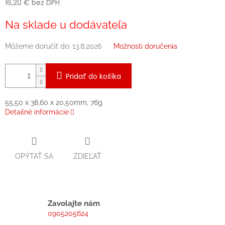
16,20 € bez DPH
Jednotková
Na sklade u dodávateľa
cena:
Môžeme doručiť do:
13.8.2026
Možnosti doručenia
Pridať do košíka
55,50 x 38,60 x 20,50mm, 76g
Detailné informácie
OPÝTAŤ SA
ZDIEĽAŤ
Zavolajte nám
0905205624