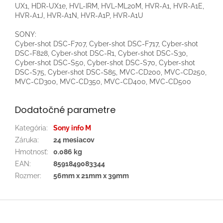
UX1, HDR-UX1e, HVL-IRM, HVL-ML20M, HVR-A1, HVR-A1E,
HVR-A1J, HVR-A1N, HVR-A1P, HVR-A1U
SONY:
Cyber-shot DSC-F707, Cyber-shot DSC-F717, Cyber-shot
DSC-F828, Cyber-shot DSC-R1, Cyber-shot DSC-S30,
Cyber-shot DSC-S50, Cyber-shot DSC-S70, Cyber-shot
DSC-S75, Cyber-shot DSC-S85, MVC-CD200, MVC-CD250,
MVC-CD300, MVC-CD350, MVC-CD400, MVC-CD500
Dodatočné parametre
Kategória
:
Sony info M
Záruka
:
24 mesiacov
Hmotnosť
:
0.086 kg
EAN
:
8591849083344
Rozmer
:
56mm x 21mm x 39mm
Z
á