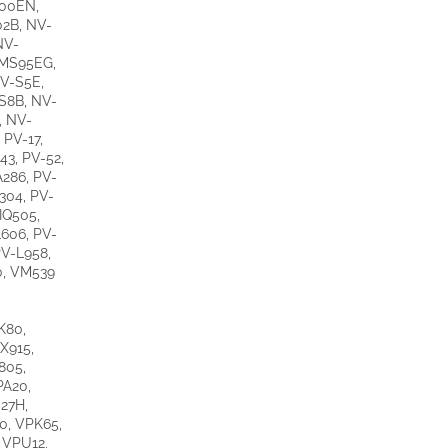
100EN,
2B, NV-
NV-
-MS95EG,
V-S5E,
S8B, NV-
, NV-
 PV-17,
43, PV-52,
A286, PV-
304, PV-
IQ505,
L606, PV-
PV-L958,
0, VM539
K80,
X915,
805,
PA20,
27H,
0, VPK65,
 VPU12,