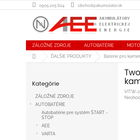
Prejsť
0905 205 624
obchod@akumulator.sk
na
obsah
ZÁLOŽNÉ ZDROJE
AUTOBATÉRIE
MOTO
Domov
ĎALŠIE PRODUKTY
Baterie pro kame
B
Two
o
Preskočiť
č
kam
Kategórie
kategórie
n
ý
VITW-2
ZÁLOŽNÉ ZDROJE
Prieme
Neohod
p
hodnot
AUTOBATÉRIE
a
produk
n
Autobatérie pre systém ŠTART -
je
STOP
e
0,0
AEE
l
z
5
VARTA
hviezdič