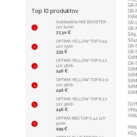
GR-F
Top 10 produktov
GR-
FXM4
Autobatéria AEE BOOSTER
GR-
12V 60Ah
GR-M
77,30 €
SX9,
SX41
OPTIMA YELLOW TOP S 5.5
GR-
12V 75Ah
GR-
335 €
SXM
OPTIMA YELLOW TOP S 2.7
GR-
12V 38Ah
SXM
246 €
SXM
OPTIMA YELLOW TOP R 2.7J
SXM
12V 38Ah
SXM
246 €
SXM
OPTIMA YELLOW TOP R 2.7
OLY
12V 38Ah
246 €
VM38
VX8
OPTIMA RED TOP C 4.2 12V
50Ah
PAN
299 €
AG3,