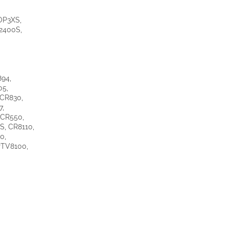
OP3XS,
2400S,
894,
05,
CCR830,
7,
 CR550,
, CR8110,
0,
PTV8100,