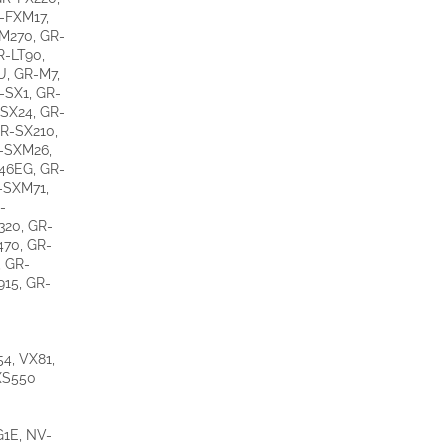
-FXM17,
M270, GR-
R-LT90,
, GR-M7,
-SX1, GR-
SX24, GR-
R-SX210,
-SXM26,
46EG, GR-
-SXM71,
-
20, GR-
70, GR-
 GR-
15, GR-
4, VX81,
XS550
1E, NV-