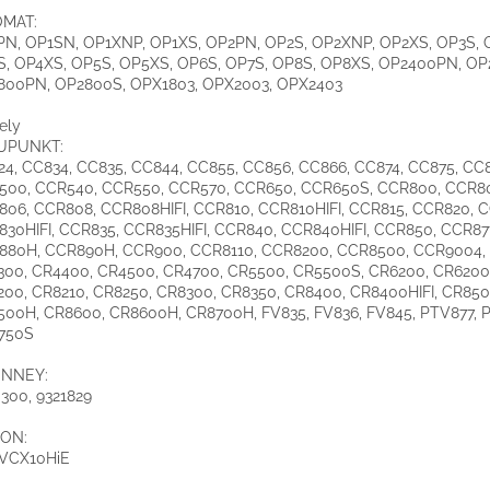
MAT:
PN, OP1SN, OP1XNP, OP1XS, OP2PN, OP2S, OP2XNP, OP2XS, OP3S, 
S, OP4XS, OP5S, OP5XS, OP6S, OP7S, OP8S, OP8XS, OP2400PN, OP
800PN, OP2800S, OPX1803, OPX2003, OPX2403
ely
UPUNKT:
4, CC834, CC835, CC844, CC855, CC856, CC866, CC874, CC875, CC
500, CCR540, CCR550, CCR570, CCR650, CCR650S, CCR800, CCR8
06, CCR808, CCR808HIFI, CCR810, CCR810HIFI, CCR815, CCR820, 
30HIFI, CCR835, CCR835HIFI, CCR840, CCR840HIFI, CCR850, CCR87
880H, CCR890H, CCR900, CCR8110, CCR8200, CCR8500, CCR9004,
00, CR4400, CR4500, CR4700, CR5500, CR5500S, CR6200, CR6200S
00, CR8210, CR8250, CR8300, CR8350, CR8400, CR8400HIFI, CR850
00H, CR8600, CR8600H, CR8700H, FV835, FV836, FV845, PTV877, 
750S
ENNEY:
300, 9321829
ON:
 VCX10HiE