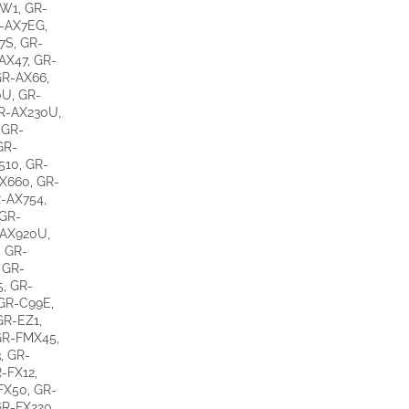
AW1, GR-
-AX7EG,
7S, GR-
AX47, GR-
GR-AX66,
0U, GR-
R-AX230U,
 GR-
GR-
510, GR-
X660, GR-
-AX754,
 GR-
-AX920U,
 GR-
 GR-
, GR-
GR-C99E,
GR-EZ1,
GR-FMX45,
, GR-
-FX12,
FX50, GR-
GR-FX220,