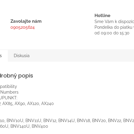
Hotline
Zavolajte nám
Sme Vám k dispozíc
0905205624
Pondelka do piatku 
od 09:00 do 15:30
s
Diskusia
drobný popis
atibility
t Numbers
UPUNKT:
, AX85, AX90, AX120, AX240
10, BNV10U, BNV11U, BNV12, BNV14U, BNV18, BNV20, BNV22, BNV
60U, BNV140U, BNV400