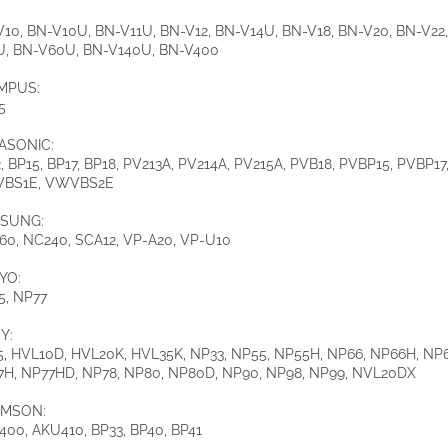
10, BN-V10U, BN-V11U, BN-V12, BN-V14U, BN-V18, BN-V20, BN-V22
U, BN-V60U, BN-V140U, BN-V400
MPUS:
5
ASONIC:
, BP15, BP17, BP18, PV213A, PV214A, PV215A, PVB18, PVBP15, PVBP17
BS1E, VWVBS2E
SUNG:
0, NC240, SCA12, VP-A20, VP-U10
YO:
5, NP77
Y:
, HVL10D, HVL20K, HVL35K, NP33, NP55, NP55H, NP66, NP66H, NP6
7H, NP77HD, NP78, NP80, NP80D, NP90, NP98, NP99, NVL20DX
MSON:
00, AKU410, BP33, BP40, BP41