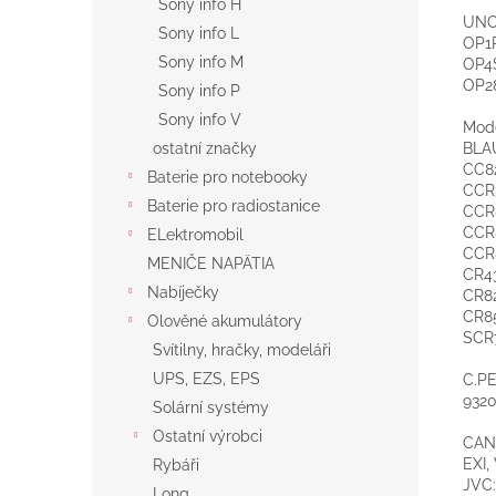
Sony info H
UNO
Sony info L
OP1
Sony info M
OP4
OP2
Sony info P
Sony info V
Mod
BLA
ostatní značky
CC82
Baterie pro notebooky
CCR
Baterie pro radiostanice
CCR8
CCR8
ELektromobil
CCR
MENIČE NAPÄTIA
CR43
Nabíječky
CR82
CR85
Olověné akumulátory
SCR
Svítilny, hračky, modeláři
UPS, EZS, EPS
C.P
9320
Solární systémy
Ostatní výrobci
CAN
EXI,
Rybáři
JVC:
Long