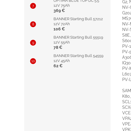
OPTIMA BLUE TOP DC 5.5
G2, 
12V 75Ah
NV-G
369 €
G20
MS7
BANNER Starting Bull 57212
NV-M
12V 72Ah
106 €
NV-S
S8E,
BANNER Starting Bull 55519
S600
12V 55Ah
PV-1
78 €
PV-5
BANNER Starting Bull 54559
A306
12V 45Ah
IQ30
62 €
PV-I
L607
PV-L
SAM
K80,
SCL1
SCX9
VCE8
VPA2
VPE4
VPK7