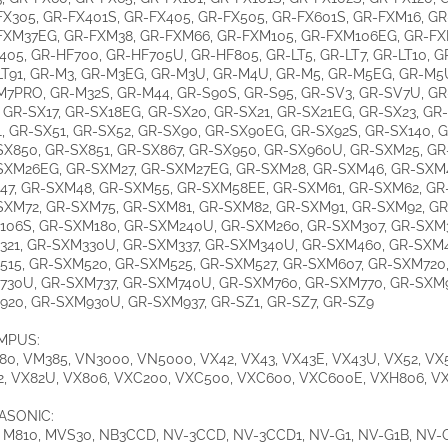
X305, GR-FX401S, GR-FX405, GR-FX505, GR-FX601S, GR-FXM16, GR
FXM37EG, GR-FXM38, GR-FXM66, GR-FXM105, GR-FXM106EG, GR-FX
05, GR-HF700, GR-HF705U, GR-HF805, GR-LT5, GR-LT7, GR-LT10, G
LT91, GR-M3, GR-M3EG, GR-M3U, GR-M4U, GR-M5, GR-M5EG, GR-M5U
7PRO, GR-M32S, GR-M44, GR-S90S, GR-S95, GR-SV3, GR-SV7U, GR
 GR-SX17, GR-SX18EG, GR-SX20, GR-SX21, GR-SX21EG, GR-SX23, GR-
, GR-SX51, GR-SX52, GR-SX90, GR-SX90EG, GR-SX92S, GR-SX140, G
SX850, GR-SX851, GR-SX867, GR-SX950, GR-SX960U, GR-SXM25, GR
SXM26EG, GR-SXM27, GR-SXM27EG, GR-SXM28, GR-SXM46, GR-SXM
47, GR-SXM48, GR-SXM55, GR-SXM58EE, GR-SXM61, GR-SXM62, GR
SXM72, GR-SXM75, GR-SXM81, GR-SXM82, GR-SXM91, GR-SXM92, GR
106S, GR-SXM180, GR-SXM240U, GR-SXM260, GR-SXM307, GR-SXM3
321, GR-SXM330U, GR-SXM337, GR-SXM340U, GR-SXM460, GR-SXM4
515, GR-SXM520, GR-SXM525, GR-SXM527, GR-SXM607, GR-SXM720,
730U, GR-SXM737, GR-SXM740U, GR-SXM760, GR-SXM770, GR-SXM9
920, GR-SXM930U, GR-SXM937, GR-SZ1, GR-SZ7, GR-SZ9
MPUS:
0, VM385, VN3000, VN5000, VX42, VX43, VX43E, VX43U, VX52, VX5
2, VX82U, VX806, VXC200, VXC500, VXC600, VXC600E, VXH806, V
ASONIC:
 M810, MVS30, NB3CCD, NV-3CCD, NV-3CCD1, NV-G1, NV-G1B, NV-G