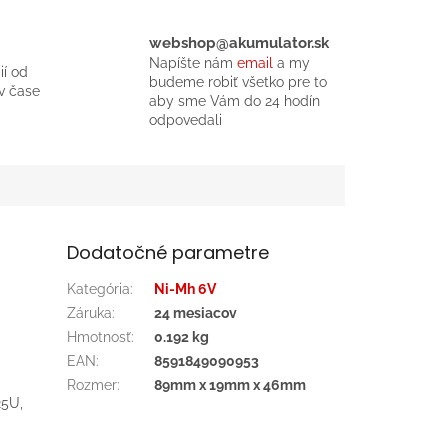
webshop@akumulator.sk
Napíšte nám
email
a my
ií od
budeme robiť všetko pre to
v čase
aby sme Vám do 24 hodín
odpovedali
Dodatočné parametre
Kategória
:
Ni-Mh 6V
Záruka
:
24 mesiacov
Hmotnosť
:
0.192 kg
EAN
:
8591849090953
Rozmer
:
89mm x 19mm x 46mm
25U,