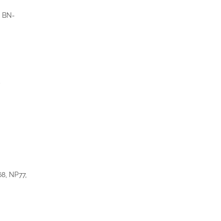
, BN-
,
8, NP77,