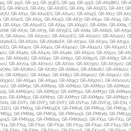
15, GR-315S, GR-323, GR-323EG, GR-325, GR-325S, GR-AK5BKU, GR-
EG, GR-AW10S, GR-AX2, GR-AX2EG, GR-AX5, GR-AX5EG, GR-AX7, GR
X7U, GR-AX10, GR-AX10EG, GR-AX10U, GR-AX15S, GR-AX17, GR-AX1
, GR-AX20S, GR-AX25, GR-AX25S, GR-AX37, GR-AX40, GR-AX45, GR-
, GR-AX50, GR-AX50EG, GR-AX55, GR-AX55U, GR-AX60, GR-AX65, 
X68, GR-AX70, GR-AX75, GR-AX75EG, GR-AX82, GR-AX82S, GR-AX9
2S, GR-AX200, GR-AX201U, GR-AX210EG, GR-AX210U, GR-AX220U, G
AX260EG, GR-AX270, GR-AX280EK, GR-AX300, GR-AX301, GR-AX350,
60EG, GR-AX400, GR-AX401, GR-AX404U, GR-AX410U, GR-AX420U, 
0U, GR-AX460, GR-AX470, GR-AX480, GR-AX500, GR-AX501, GR-AX
00, GR-AX606U, GR-AX640, GR-AX650, GR-AX650S, GR-AX657, GR-A
00U, GR-AX704, GR-AX710U, GR-AX720, GR-AX730U, GR-AX750U, GR
AX760, GR-AX760U, GR-AX767, GR-AX800, GR-AX808U, GR-AX810U,
20, GR-AX830U, GR-AX840, GR-AX857, GR-AX900U, GR-AX910U, GR
AX930U, GR-AX940, GR-AX941, GR-AX957, GR-AX970U, GR-AX1000U,
010U, GR-AXM30, GR-AXM205, GR-AXM210, GR-AXM217, GR-AXM220,
225, GR-AXM230U, GR-AXM237, GR-AXM310, GR-AXM317, GR-AXM405
510, GR-AXM511, GR-AXM710, GR-AXM717, GR-AXM910, GR-AXM917, 
VA1, GR-DVF1, GR-DVF3, GR-DVF7, GR-DVF20, GR-DVF25, GR-EX1, 
EZ1EG, GR-FMX15, GR-FMX15EK, GR-FMX16, GR-FMX25, GR-FMX35, 
FMX55, GR-FMX65, GR-FMX75, GR-FMX105S, GR-FMX161, GR-FMX333
405S, GR-FMX555, GR-FMX605, GR-FMX605S, GR-FX10, GR-FX11, GR
X14, GR-FX15, GR-FX20, GR-FX30, GR-FX33, GR-FX40, GR-FX43, GR-
, GR-FX60, GR-FX65, GR-FX101, GR-FX101S, GR-FX102S, GR-FX120, 