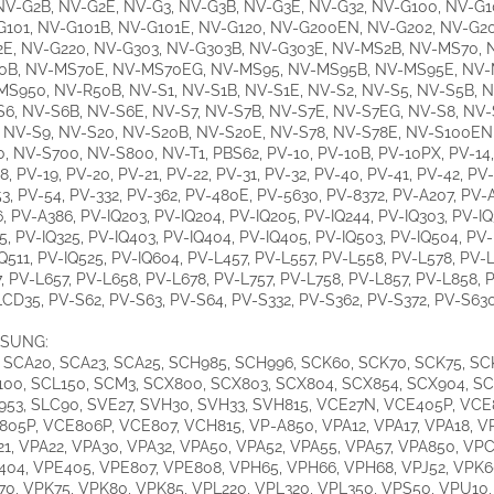
NV-G2B, NV-G2E, NV-G3, NV-G3B, NV-G3E, NV-G32, NV-G100, NV-G
101, NV-G101B, NV-G101E, NV-G120, NV-G200EN, NV-G202, NV-G20
2E, NV-G220, NV-G303, NV-G303B, NV-G303E, NV-MS2B, NV-MS70, 
0B, NV-MS70E, NV-MS70EG, NV-MS95, NV-MS95B, NV-MS95E, NV
S950, NV-R50B, NV-S1, NV-S1B, NV-S1E, NV-S2, NV-S5, NV-S5B, N
6, NV-S6B, NV-S6E, NV-S7, NV-S7B, NV-S7E, NV-S7EG, NV-S8, NV-
 NV-S9, NV-S20, NV-S20B, NV-S20E, NV-S78, NV-S78E, NV-S100EN
, NV-S700, NV-S800, NV-T1, PBS62, PV-10, PV-10B, PV-10PX, PV-14,
8, PV-19, PV-20, PV-21, PV-22, PV-31, PV-32, PV-40, PV-41, PV-42, PV-
3, PV-54, PV-332, PV-362, PV-480E, PV-5630, PV-8372, PV-A207, PV-
, PV-A386, PV-IQ203, PV-IQ204, PV-IQ205, PV-IQ244, PV-IQ303, PV-IQ
5, PV-IQ325, PV-IQ403, PV-IQ404, PV-IQ405, PV-IQ503, PV-IQ504, PV-
Q511, PV-IQ525, PV-IQ604, PV-L457, PV-L557, PV-L558, PV-L578, PV-
, PV-L657, PV-L658, PV-L678, PV-L757, PV-L758, PV-L857, PV-L858, 
CD35, PV-S62, PV-S63, PV-S64, PV-S332, PV-S362, PV-S372, PV-S63
SUNG:
 SCA20, SCA23, SCA25, SCH985, SCH996, SCK60, SCK70, SCK75, SC
00, SCL150, SCM3, SCX800, SCX803, SCX804, SCX854, SCX904, SC
53, SLC90, SVE27, SVH30, SVH33, SVH815, VCE27N, VCE405P, VCE
05P, VCE806P, VCE807, VCH815, VP-A850, VPA12, VPA17, VPA18, V
1, VPA22, VPA30, VPA32, VPA50, VPA52, VPA55, VPA57, VPA850, VPC
04, VPE405, VPE807, VPE808, VPH65, VPH66, VPH68, VPJ52, VPK6
0, VPK75, VPK80, VPK85, VPL220, VPL320, VPL350, VPS50, VPU10,