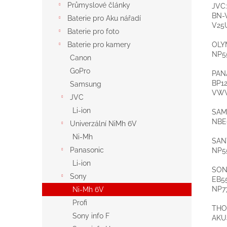
Průmyslové články
JVC:
BN-V
Baterie pro Aku nářadí
V25
Baterie pro foto
OLY
Baterie pro kamery
NP5
Canon
GoPro
PAN
BP12
Samsung
VWV
JVC
Li-ion
SAM
NBE6
Univerzální NiMh 6V
Ni-Mh
SAN
Panasonic
NP5
Li-ion
SON
Sony
EB55
NP7
Ni-Mh 6V
Profi
THO
Sony info F
AKU4