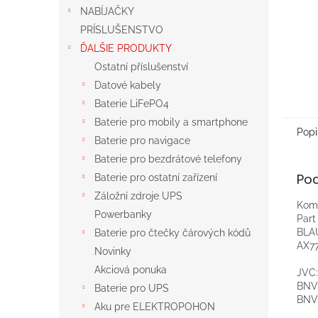
NABÍJAČKY
PRÍSLUŠENSTVO
ĎALŠIE PRODUKTY
Ostatní příslušenství
Datové kabely
Baterie LiFePO4
Baterie pro mobily a smartphone
Popi
Baterie pro navigace
Baterie pro bezdrátové telefony
Po
Baterie pro ostatní zařízení
Záložní zdroje UPS
Komp
Powerbanky
Par
BLA
Baterie pro čtečky čárových kódů
AX77
Novinky
Akciová ponuka
JVC:
BNV
Baterie pro UPS
BNV
Aku pre ELEKTROPOHON