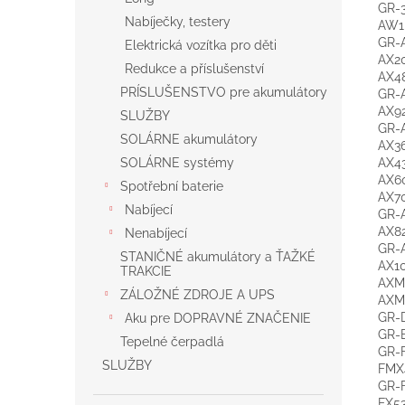
GR-3
Nabíječky, testery
AW1
GR-A
Elektrická vozítka pro děti
AX20
Redukce a příslušenství
AX48
PRÍSLUŠENSTVO pre akumulátory
GR-A
AX9
SLUŽBY
GR-
SOLÁRNE akumulátory
AX3
AX43
SOLÁRNE systémy
AX6
Spotřební baterie
AX7
Nabíjecí
GR-
AX8
Nenabíjecí
GR-
STANIČNÉ akumulátory a ŤAŽKÉ
AX1
TRAKCIE
AXM
ZÁLOŽNÉ ZDROJE A UPS
AXM
GR-D
Aku pre DOPRAVNÉ ZNAČENIE
GR-
Tepelné čerpadlá
GR-
SLUŽBY
FMX
GR-F
FX53