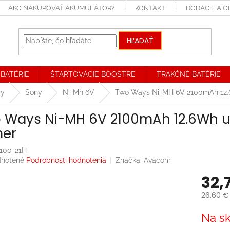
AKO NAKUPOVAŤ AKUMULÁTOR?
KONTAKT
DODACIE A 
HĽADAŤ
BATÉRIE
ŠTARTOVACIE BOOSTRE
TRAKČNÉ BATÉRIE
ry
Sony
Ni-Mh 6V
Two Ways Ni-MH 6V 2100mAh 12.6W
 Ways Ni-MH 6V 2100mAh 12.6Wh uni
er
100-21H
rné
notené
Podrobnosti hodnotenia
Značka:
Avacom
enie
32,
tu
26,60 €
Jednotk
Na sk
cena:
iek.