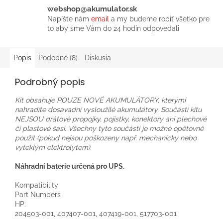
webshop@akumulator.sk
Napíšte nám
email
a my budeme robiť všetko pre
to aby sme Vám do 24 hodín odpovedali
Popis
Podobné (8)
Diskusia
Podrobný popis
Kit obsahuje POUZE NOVÉ AKUMULÁTORY, kterými
nahradíte dosavadní vysloužilé akumulátory. Součástí kitu
NEJSOU drátové propojky, pojistky, konektory ani plechové
či plastové šasi. Všechny tyto součásti je možné opětovně
použít (pokud nejsou poškozeny např. mechanicky nebo
vyteklým elektrolytem).
Náhradní baterie určená pro UPS.
Kompatibility
Part Numbers
HP:
204503-001, 407407-001, 407419-001, 517703-001