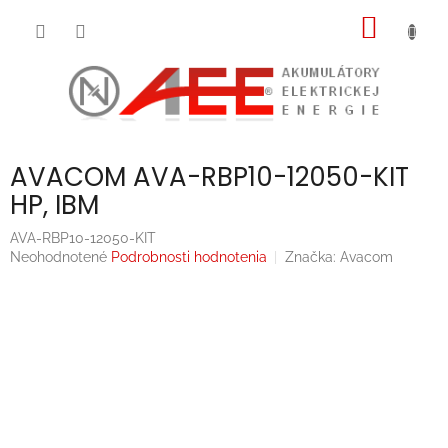
Prejsť
NÁKU
na
obsah
KOŠÍK
AVACOM AVA-RBP10-12050-KIT
HP, IBM
AVA-RBP10-12050-KIT
Priemerné
Neohodnotené
Podrobnosti hodnotenia
Značka:
Avacom
hodnotenie
produktu
je
0,0
z
5
hviezdičiek.