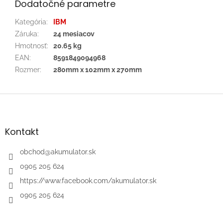
Dodatočné parametre
Kategória
:
IBM
Záruka
:
24 mesiacov
Hmotnosť
:
20.65 kg
EAN
:
8591849094968
Rozmer
:
280mm x 102mm x 270mm
Z
á
p
ä
Kontakt
t
i
obchod
@
akumulator.sk
e
0905 205 624
https://www.facebook.com/akumulator.sk
0905 205 624