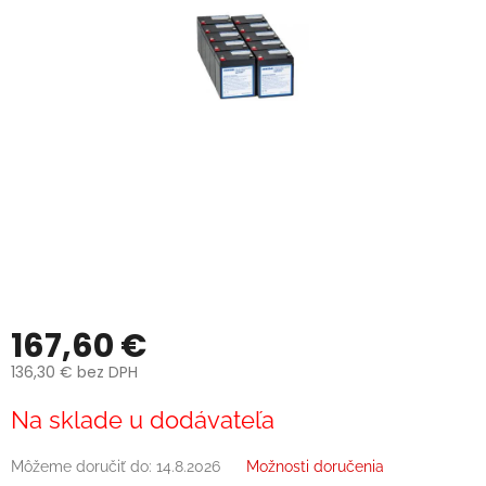
167,60 €
136,30 € bez DPH
Jednotková
Na sklade u dodávateľa
cena:
Môžeme doručiť do:
14.8.2026
Možnosti doručenia