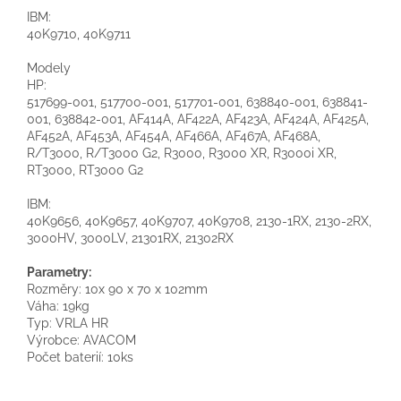
IBM:
40K9710, 40K9711
Modely
HP:
517699-001, 517700-001, 517701-001, 638840-001, 638841-
001, 638842-001, AF414A, AF422A, AF423A, AF424A, AF425A,
AF452A, AF453A, AF454A, AF466A, AF467A, AF468A,
R/T3000, R/T3000 G2, R3000, R3000 XR, R3000i XR,
RT3000, RT3000 G2
IBM:
40K9656, 40K9657, 40K9707, 40K9708, 2130-1RX, 2130-2RX,
3000HV, 3000LV, 21301RX, 21302RX
Parametry:
Rozměry: 10x 90 x 70 x 102mm
Váha: 19kg
Typ: VRLA HR
Výrobce: AVACOM
Počet baterií: 10ks