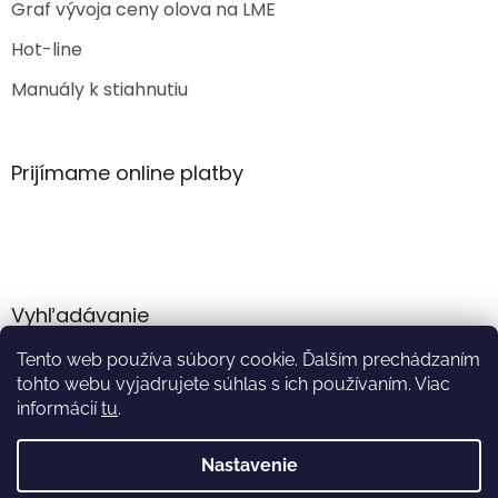
Graf vývoja ceny olova na LME
Hot-line
Manuály k stiahnutiu
Prijímame online platby
Vyhľadávanie
Tento web používa súbory cookie. Ďalším prechádzaním
HĽADAŤ
tohto webu vyjadrujete súhlas s ich používaním. Viac
informácií
tu
.
Nastavenie
Vytvoril Shoptet