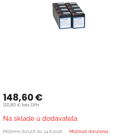
148,60 €
120,80 € bez DPH
Jednotková
Na sklade u dodávateľa
cena:
Môžeme doručiť do:
14.8.2026
Možnosti doručenia