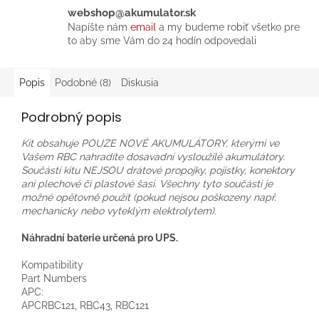
webshop@akumulator.sk
Napíšte nám
email
a my budeme robiť všetko pre
to aby sme Vám do 24 hodín odpovedali
Popis
Podobné (8)
Diskusia
Podrobný popis
Kit obsahuje POUZE NOVÉ AKUMULÁTORY, kterými ve
Vašem RBC nahradíte dosavadní vysloužilé akumulátory.
Součástí kitu NEJSOU drátové propojky, pojistky, konektory
ani plechové či plastové šasi. Všechny tyto součásti je
možné opětovně použít (pokud nejsou poškozeny např.
mechanicky nebo vyteklým elektrolytem).
Náhradní baterie určená pro UPS.
Kompatibility
Part Numbers
APC:
APCRBC121, RBC43, RBC121