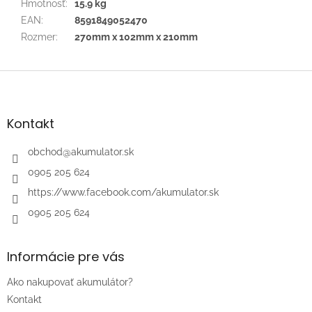
Hmotnosť
:
15.9 kg
EAN
:
8591849052470
Rozmer
:
270mm x 102mm x 210mm
Z
á
p
ä
Kontakt
t
i
obchod
@
akumulator.sk
e
0905 205 624
https://www.facebook.com/akumulator.sk
0905 205 624
Informácie pre vás
Ako nakupovať akumulátor?
Kontakt