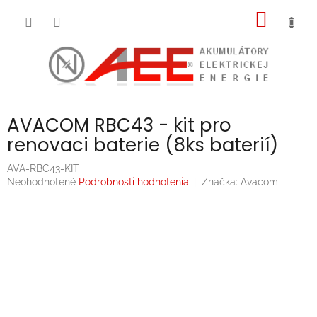
Prejsť
NÁKU
na
obsah
KOŠÍK
AVACOM RBC43 - kit pro
renovaci baterie (8ks baterií)
AVA-RBC43-KIT
Priemerné
Neohodnotené
Podrobnosti hodnotenia
Značka:
Avacom
hodnotenie
produktu
je
0,0
z
5
hviezdičiek.