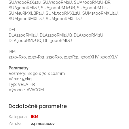
SUA3000R2X428, SUA3000RM2U, SUA3000RM2U-BR,
SUA3000RMI2U, SUA3000RMJ2UB, SUA3000RMT2U,
SUM48RMXLBP2U, SUM1500RMXL2U, SUM1500RMXLI2U,
SUM3000RMXL2U, SUM3000RMXLI2U
DELL:
DLA2200RMI2U, DLA2200RMI2UQ, DLA3000RMI2U,
DLA3000RMI2UQ, DLT3000RMI2U
IBM:
2130-R30, 2130-R31, 2130R30, 2130R31, 3000XHV, 3000XLV
Parametry:
Rozměry: 8x 90 x 70 x 102mm
Váha: 15,2kg
Typ: VRLA HR
Výrobce: AVACOM
Dodatočné parametre
Kategória
:
IBM
Záruka
:
24 mesiacov