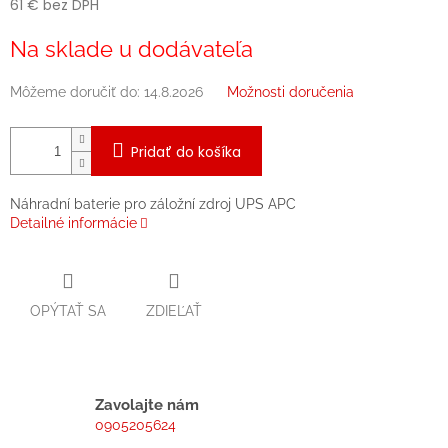
61 € bez DPH
Jednotková
Na sklade u dodávateľa
cena:
Môžeme doručiť do:
14.8.2026
Možnosti doručenia
Pridať do košíka
Náhradní baterie pro záložní zdroj UPS APC
Detailné informácie
OPÝTAŤ SA
ZDIEĽAŤ
Zavolajte nám
0905205624