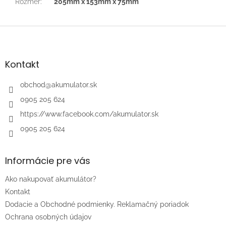
Rozmer
:
205mm x 153mm x 75mm
Z
á
p
ä
Kontakt
t
i
obchod
@
akumulator.sk
e
0905 205 624
https://www.facebook.com/akumulator.sk
0905 205 624
Informácie pre vás
Ako nakupovať akumulátor?
Kontakt
Dodacie a Obchodné podmienky. Reklamačný poriadok
Ochrana osobných údajov