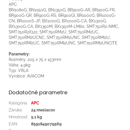
APC:
BN1080G, BN1250G, BN1350G, BR900G-AR, BR900G-FR,
BR900G-GR, BR900G-RS, BR900GI, BR1000G, BR1000G-
CN, BR1000S-JP, BX1000G, BX1000G-CA, BX1300G,
BX1300G-CA, BX1350M, BX1350M-LM60, SMT750R2-NMC,
SMT750R2X122, SMT750RM2U, SMT750RM2UC,
SMT750RM2UCNC, SMT750RM2UNC, SMT750RMI2U,
SMT750RMI2UC, SMT750RMI2UNC, SMT750RMI2UNCITE
Parametry:
Rozměry: 205 x 75 x 153mm
Váha: 4,9kg
Typ: VRLA
Výrobce: AVACOM
Dodatočné parametre
Kategória
:
APC
Záruka
:
24 mesiacov
Hmotnosť
:
5.1 kg
EAN
:
8591849079569