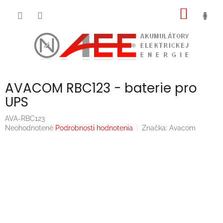
Prejsť
NÁKU
na
obsah
KOŠÍK
AVACOM RBC123 - baterie pro
UPS
AVA-RBC123
Priemerné
Neohodnotené
Podrobnosti hodnotenia
Značka:
Avacom
hodnotenie
produktu
je
0,0
z
5
hviezdičiek.