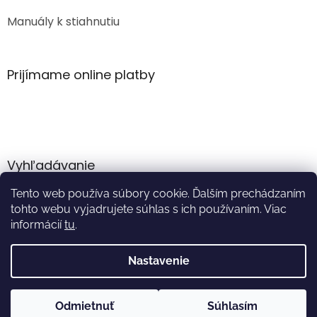
Manuály k stiahnutiu
Prijímame online platby
Vyhľadávanie
Tento web používa súbory cookie. Ďalším prechádzaním
HĽADAŤ
tohto webu vyjadrujete súhlas s ich používaním. Viac
informácií
tu
.
Nastavenie
Vytvoril Shoptet
Odmietnuť
Súhlasím
Copyright 2026
Akumulator.sk
. Všetky práva vyhradené.