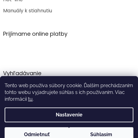
Manuály k stiahnutiu
Prijímame online platby
Vyhľadávanie
Tento web používa súbory cookie. Ďalším prechádzaním
HĽADAŤ
tohto webu vyjadrujete súhlas s ich používaním. Viac
informácií
tu
.
Nastavenie
Vytvoril Shoptet
Odmietnuť
Súhlasím
Copyright 2026
Akumulator.sk
. Všetky práva vyhradené.