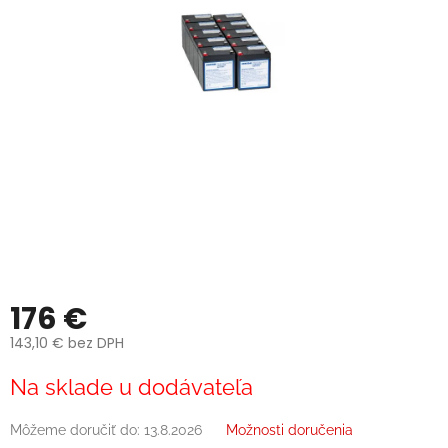
176 €
143,10 € bez DPH
Jednotková
Na sklade u dodávateľa
cena:
Môžeme doručiť do:
13.8.2026
Možnosti doručenia