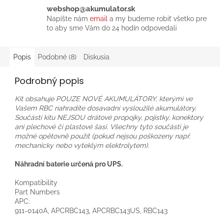
webshop@akumulator.sk
Napíšte nám
email
a my budeme robiť všetko pre
to aby sme Vám do 24 hodín odpovedali
Popis
Podobné (8)
Diskusia
Podrobný popis
Kit obsahuje POUZE NOVÉ AKUMULÁTORY, kterými ve
Vašem RBC nahradíte dosavadní vysloužilé akumulátory.
Součástí kitu NEJSOU drátové propojky, pojistky, konektory
ani plechové či plastové šasi. Všechny tyto součásti je
možné opětovně použít (pokud nejsou poškozeny např.
mechanicky nebo vyteklým elektrolytem).
Náhradní baterie určená pro UPS.
Kompatibility
Part Numbers
APC:
911-0140A, APCRBC143, APCRBC143US
, RBC143