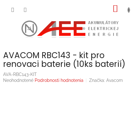
Prejsť
NÁKU
na
obsah
KOŠÍK
AVACOM RBC143 - kit pro
renovaci baterie (10ks baterií)
AVA-RBC143-KIT
Priemerné
Neohodnotené
Podrobnosti hodnotenia
Značka:
Avacom
hodnotenie
produktu
je
0,0
z
5
hviezdičiek.