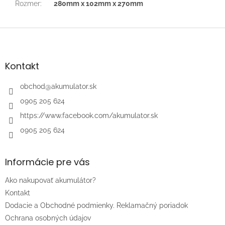
Rozmer
:
280mm x 102mm x 270mm
Z
á
p
ä
Kontakt
t
i
obchod
@
akumulator.sk
e
0905 205 624
https://www.facebook.com/akumulator.sk
0905 205 624
Informácie pre vás
Ako nakupovať akumulátor?
Kontakt
Dodacie a Obchodné podmienky. Reklamačný poriadok
Ochrana osobných údajov