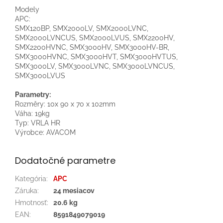
Modely
APC:
SMX120BP, SMX2000LV, SMX2000LVNC,
SMX2000LVNCUS, SMX2000LVUS, SMX2200HV,
SMX2200HVNC, SMX3000HV, SMX3000HV-BR,
SMX3000HVNC, SMX3000HVT, SMX3000HVTUS,
SMX3000LV, SMX3000LVNC, SMX3000LVNCUS,
SMX3000LVUS
Parametry:
Rozměry: 10x 90 x 70 x 102mm
Váha: 19kg
Typ: VRLA HR
Výrobce: AVACOM
Dodatočné parametre
Kategória
:
APC
Záruka
:
24 mesiacov
Hmotnosť
:
20.6 kg
EAN
:
8591849079019