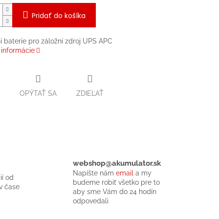
Pridať do košíka
 baterie pro záložní zdroj UPS APC
 informácie
OPÝTAŤ SA
ZDIEĽAŤ
webshop@akumulator.sk
Napíšte nám
email
a my
ií od
budeme robiť všetko pre to
v čase
aby sme Vám do 24 hodín
odpovedali