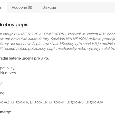
s
Podobné (8)
Diskusia
drobný popis
 obsahuje POUZE NOVÉ AKUMULÁTORY, kterými ve Vašem RBC nahr
vadní vysloužilé akumulátory. Součástí kitu NEJSOU drátové propojky,
ktory ani plechové či plastové šasi. Všechny tyto součásti je možné
ít (pokud nejsou poškozeny např. mechanicky nebo vyteklým elektro
adní baterie určená pro UPS.
atibility
t Numbers
:
30
ely
:
0-AZ, BF500-FR, BF500-GR, BF500-IT, BF500-RS, BF500-UK
metry: