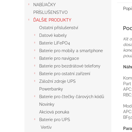
NABÍJAČKY
Popi
PRÍSLUŠENSTVO
ĎALŠIE PRODUKTY
Po
Ostatní příslušenství
Datové kabely
Kit
Baterie LiFePO4
dosa
kone
Baterie pro mobily a smartphone
použ
Baterie pro navigace
Baterie pro bezdrátové telefony
Náhr
Baterie pro ostatní zařízení
Komp
Záložní zdroje UPS
Par
Powerbanky
APC
RBC
Baterie pro čtečky čárových kódů
Novinky
Mod
APC
Akciová ponuka
BF50
Baterie pro UPS
Vertiv
Para