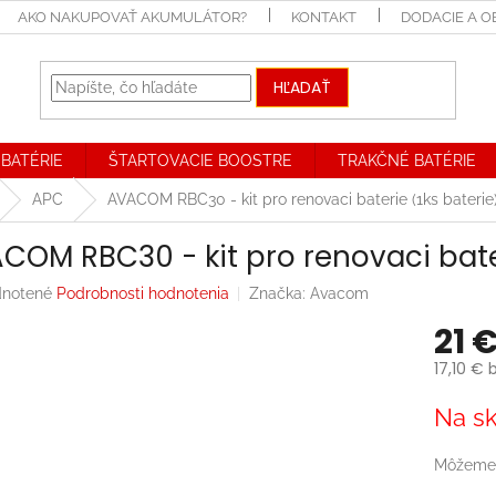
AKO NAKUPOVAŤ AKUMULÁTOR?
KONTAKT
DODACIE A 
HĽADAŤ
BATÉRIE
ŠTARTOVACIE BOOSTRE
TRAKČNÉ BATÉRIE
APC
AVACOM RBC30 - kit pro renovaci baterie (1ks baterie
COM RBC30 - kit pro renovaci bater
rné
notené
Podrobnosti hodnotenia
Značka:
Avacom
enie
21 
tu
17,10 € 
Jednotk
Na sk
cena:
iek.
Môžeme 