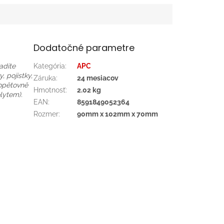
Dodatočné parametre
adíte
Kategória
:
APC
 pojistky,
Záruka
:
24 mesiacov
 opětovně
Hmotnosť
:
2.02 kg
lytem).
EAN
:
8591849052364
Rozmer
:
90mm x 102mm x 70mm