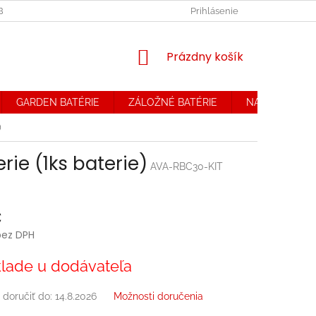
OBCHODNÉ PODMIENKY. REKLAMAČNÝ PORIADOK
Prihlásenie
OCHRANA OSOB
NÁKUPNÝ
Prázdny košík
KOŠÍK
GARDEN BATÉRIE
ZÁLOŽNÉ BATÉRIE
NABÍJAČKY
)
ie (1ks baterie)
AVA-RBC30-KIT
€
bez DPH
ová
lade u dodávateľa
doručiť do:
14.8.2026
Možnosti doručenia