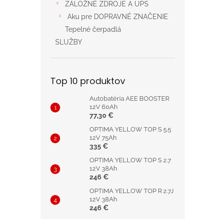
ZÁLOŽNÉ ZDROJE A UPS
Aku pre DOPRAVNÉ ZNAČENIE
Tepelné čerpadlá
SLUŽBY
Top 10 produktov
Autobatéria AEE BOOSTER
12V 60Ah
77,30 €
OPTIMA YELLOW TOP S 5.5
12V 75Ah
335 €
OPTIMA YELLOW TOP S 2.7
12V 38Ah
246 €
OPTIMA YELLOW TOP R 2.7J
12V 38Ah
246 €