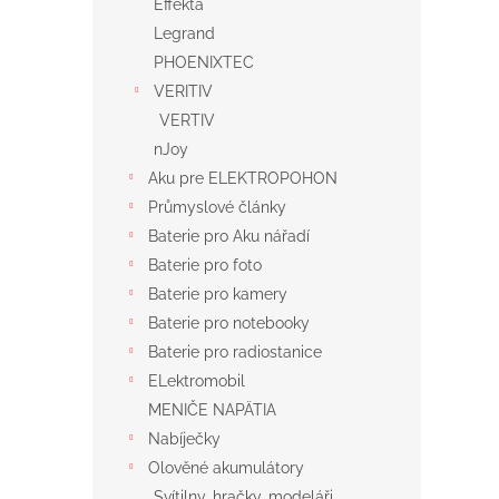
Effekta
Legrand
PHOENIXTEC
VERITIV
VERTIV
nJoy
Aku pre ELEKTROPOHON
Průmyslové články
Baterie pro Aku nářadí
Baterie pro foto
Baterie pro kamery
Baterie pro notebooky
Baterie pro radiostanice
ELektromobil
MENIČE NAPÄTIA
Nabíječky
Olověné akumulátory
Svítilny, hračky, modeláři