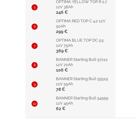
OPTIMA YELLOW TOP R 2.7
12V 38Ah
246 €
OPTIMA RED TOP C 4.2 12V
50Ah
299 €
OPTIMA BLUE TOP DC 5.5
12V 75Ah
369 €
BANNER Starting Bull 57212
12V 72Ah
106 €
BANNER Starting Bull 55519
12V 55Ah
78 €
BANNER Starting Bull 54559
12V 45Ah
62 €
Z
á
p