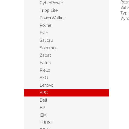
Rozm
CyberPower
Váha
Tripp Lite
Typ
PowerWalker
Výr
Roline
Ever
Salicru
Socomec
Zabat
Eaton
Riello
AEG
Lenovo
APC
Dell
HP
IBM
TRUST