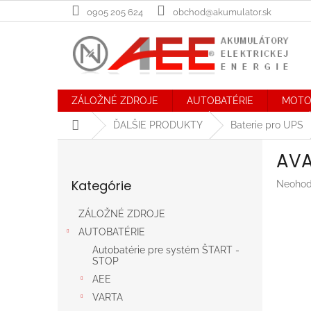
Prejsť
0905 205 624
obchod@akumulator.sk
na
obsah
ZÁLOŽNÉ ZDROJE
AUTOBATÉRIE
MOTO
Domov
ĎALŠIE PRODUKTY
Baterie pro UPS
B
AVA
o
Preskočiť
č
Kategórie
Prieme
Neohod
kategórie
n
hodnot
ý
produk
ZÁLOŽNÉ ZDROJE
p
je
AUTOBATÉRIE
a
0,0
n
z
Autobatérie pre systém ŠTART -
STOP
5
e
hviezdič
AEE
l
VARTA