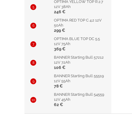
OPTIMA YELLOW TOP R 2.7
12V 38Ah
246 €
OPTIMA RED TOP C 4.2 12V
50Ah
299 €
OPTIMA BLUE TOP DC 5.5
12V 75Ah
369 €
BANNER Starting Bull 57212
12V 72Ah
106 €
BANNER Starting Bull 55519
12V 55Ah
78 €
BANNER Starting Bull 54559
12V 45Ah
62 €
Z
á
p