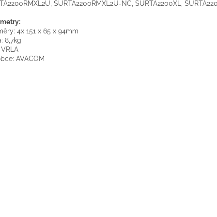
TA2200RMXL2U, SURTA2200RMXL2U-NC, SURTA2200XL, SURTA22
metry:
ěry: 4x 151 x 65 x 94mm
: 8,7kg
: VRLA
obce: AVACOM