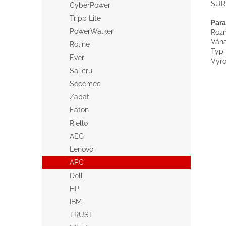
SUR
CyberPower
Tripp Lite
Para
PowerWalker
Rozm
Váha
Roline
Typ
Ever
Výr
Salicru
Socomec
Zabat
Eaton
Riello
AEG
Lenovo
APC
Dell
HP
IBM
TRUST