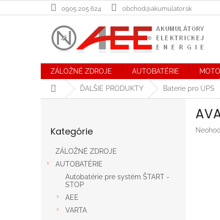
Prejsť
0905 205 624
obchod@akumulator.sk
na
obsah
ZÁLOŽNÉ ZDROJE
AUTOBATÉRIE
MOTO
Domov
ĎALŠIE PRODUKTY
Baterie pro UPS
B
AVA
o
Preskočiť
č
Kategórie
Prieme
Neohod
kategórie
n
hodnot
ý
produk
ZÁLOŽNÉ ZDROJE
p
je
AUTOBATÉRIE
a
0,0
n
z
Autobatérie pre systém ŠTART -
STOP
5
e
hviezdič
AEE
l
VARTA