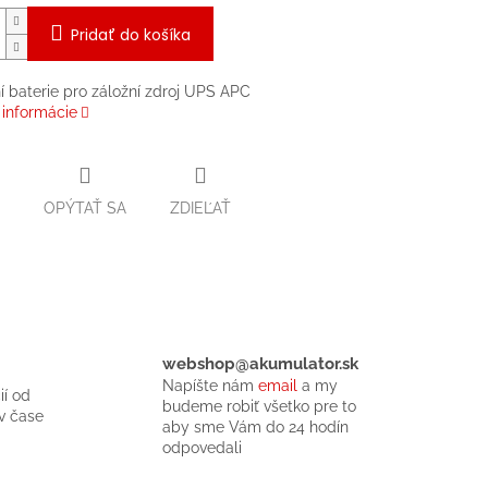
Pridať do košíka
 baterie pro záložní zdroj UPS APC
 informácie
OPÝTAŤ SA
ZDIEĽAŤ
webshop@akumulator.sk
Napíšte nám
email
a my
ií od
budeme robiť všetko pre to
v čase
aby sme Vám do 24 hodín
odpovedali