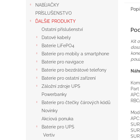
NABÍJAČKY
Popi
PRÍSLUŠENSTVO
ĎALŠIE PRODUKTY
Po
Ostatní příslušenství
Datové kabely
Kit
Baterie LiFePO4
dosa
kone
Baterie pro mobily a smartphone
použ
Baterie pro navigace
Baterie pro bezdrátové telefony
Náhr
Baterie pro ostatní zařízení
Komp
Záložní zdroje UPS
Par
Powerbanky
APC
RBC
Baterie pro čtečky čárových kódů
Novinky
Mod
APC
Akciová ponuka
SUR
Baterie pro UPS
SUR
Vertiv
SUR