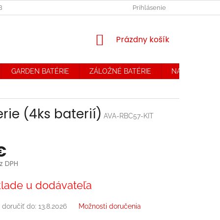
OBCHODNÉ PODMIENKY. REKLAMAČNÝ PORIADOK
Prihlásenie
OCHRANA OSOB
NÁKUPNÝ
Prázdny košík
KOŠÍK
GARDEN BATÉRIE
ZÁLOŽNÉ BATÉRIE
NABÍJAČKY
ie (4ks baterií)
AVA-RBC57-KIT
€
z DPH
ová
lade u dodávateľa
doručiť do:
13.8.2026
Možnosti doručenia