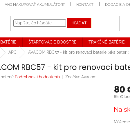
AKO NAKUPOVAŤ AKUMULÁTOR?
KONTAKT
DODACIE A 
HĽADAŤ
BATÉRIE
ŠTARTOVACIE BOOSTRE
TRAKČNÉ BATÉRIE
APC
AVACOM RBC57 - kit pro renovaci baterie (4ks baterií)
COM RBC57 - kit pro renovaci bater
rné
notené
Podrobnosti hodnotenia
Značka:
Avacom
enie
80 
tu
65 € be
Jednotk
Na sk
cena:
iek.
Môžeme 