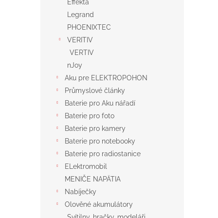
Effekta
Legrand
PHOENIXTEC
VERITIV
VERTIV
nJoy
Aku pre ELEKTROPOHON
Průmyslové články
Baterie pro Aku nářadí
Baterie pro foto
Baterie pro kamery
Baterie pro notebooky
Baterie pro radiostanice
ELektromobil
MENIČE NAPÄTIA
Nabíječky
Olověné akumulátory
Svítilny, hračky, modeláři