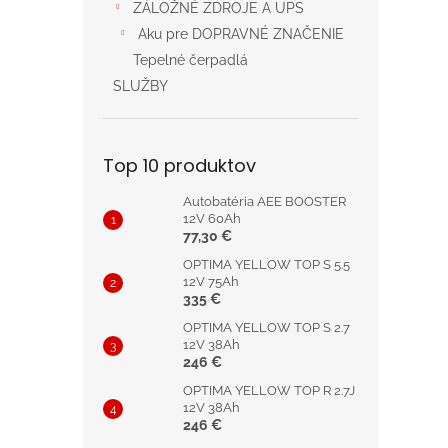
ZÁLOŽNÉ ZDROJE A UPS
Aku pre DOPRAVNÉ ZNAČENIE
Tepelné čerpadlá
SLUŽBY
Top 10 produktov
Autobatéria AEE BOOSTER
12V 60Ah
77,30 €
OPTIMA YELLOW TOP S 5.5
12V 75Ah
335 €
OPTIMA YELLOW TOP S 2.7
12V 38Ah
246 €
OPTIMA YELLOW TOP R 2.7J
12V 38Ah
246 €