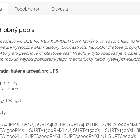
s
Podobné (8)
Diskusia
drobný popis
 obsahuje POUZE NOVÉ AKUMULÁTORY, kterými ve Vašem RBC nahr
vadní vysloužilé akumulátory. Součástí kitu NEJSOU drátové propojky,
ktory ani plechové či plastové šasi. Všechny tyto součásti je možné
ít (pokud nejsou poškozeny např. mechanicky nebo vyteklým elektro
adní baterie určená pro UPS.
atibility
t Numbers
:
57, RBC57J
ely
:
TA48RMXLBP2U, SURTA48XLBP, SURTA48XLBPJ
, SURTA1000RMXL2
TA1500RMXL, SURTA1500RMXL2U, SURTA1500XL, SURTA1500XL-B
TA1500XLJ, SURTA2000RMXL, SURTA2000RMXL2U, SURTA2000XL,