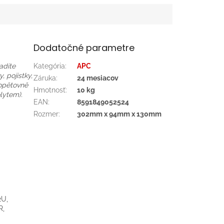
Dodatočné parametre
adíte
Kategória
:
APC
 pojistky,
Záruka
:
24 mesiacov
 opětovně
Hmotnosť
:
10 kg
lytem).
EAN
:
8591849052524
Rozmer
:
302mm x 94mm x 130mm
U,
R,