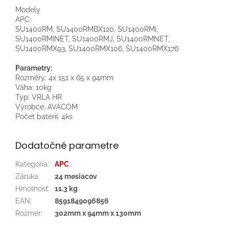
Modely
APC:
SU1400RM, SU1400RMBX120, SU1400RMI,
SU1400RMINET, SU1400RMJ, SU1400RMNET,
SU1400RMX93, SU1400RMX106, SU1400RMX176
Parametry:
Rozměry: 4x 151 x 65 x 94mm
Váha: 10kg
Typ: VRLA HR
Výrobce: AVACOM
Počet baterií: 4ks
Dodatočné parametre
Kategória
:
APC
Záruka
:
24 mesiacov
Hmotnosť
:
11.3 kg
EAN
:
8591849096856
Rozmer
:
302mm x 94mm x 130mm