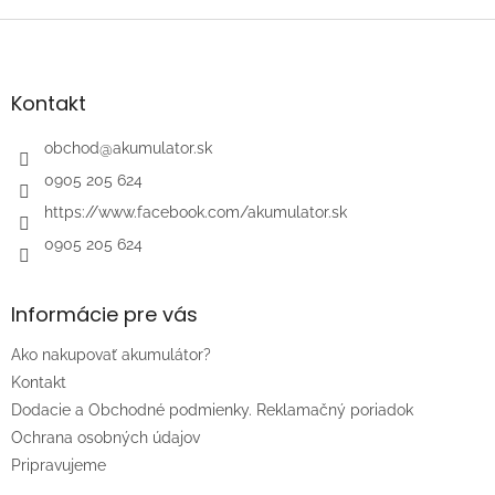
Z
á
p
ä
Kontakt
t
i
obchod
@
akumulator.sk
e
0905 205 624
https://www.facebook.com/akumulator.sk
0905 205 624
Informácie pre vás
Ako nakupovať akumulátor?
Kontakt
Dodacie a Obchodné podmienky. Reklamačný poriadok
Ochrana osobných údajov
Pripravujeme