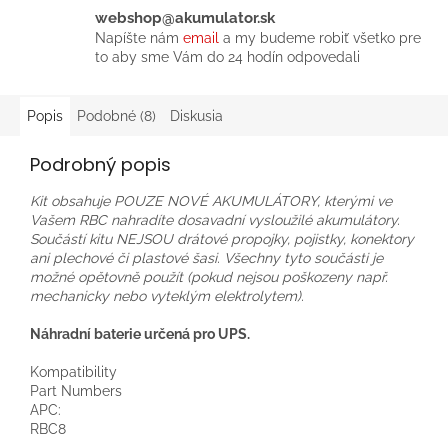
webshop@akumulator.sk
Napíšte nám
email
a my budeme robiť všetko pre
to aby sme Vám do 24 hodín odpovedali
Popis
Podobné (8)
Diskusia
Podrobný popis
Kit obsahuje POUZE NOVÉ AKUMULÁTORY, kterými ve
Vašem RBC nahradíte dosavadní vysloužilé akumulátory.
Součástí kitu NEJSOU drátové propojky, pojistky, konektory
ani plechové či plastové šasi. Všechny tyto součásti je
možné opětovně použít (pokud nejsou poškozeny např.
mechanicky nebo vyteklým elektrolytem).
Náhradní baterie určená pro UPS.
Kompatibility
Part Numbers
APC:
RBC8