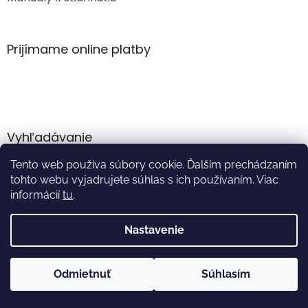
Prijímame online platby
Vyhľadávanie
Tento web používa súbory cookie. Ďalším prechádzaním
HĽADAŤ
tohto webu vyjadrujete súhlas s ich používaním. Viac
informácií
tu
.
Nastavenie
Vytvoril Shoptet
Odmietnuť
Súhlasím
Copyright 2026
Akumulator.sk
. Všetky práva vyhradené.