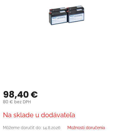
98,40 €
80 € bez DPH
Jednotková
Na sklade u dodávateľa
cena:
Môžeme doručiť do:
14.8.2026
Možnosti doručenia