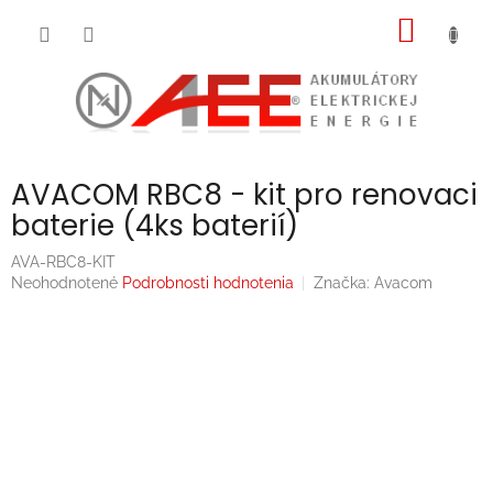
Prejsť
NÁKU
na
obsah
KOŠÍK
AVACOM RBC8 - kit pro renovaci
baterie (4ks baterií)
AVA-RBC8-KIT
Priemerné
Neohodnotené
Podrobnosti hodnotenia
Značka:
Avacom
hodnotenie
produktu
je
0,0
z
5
hviezdičiek.