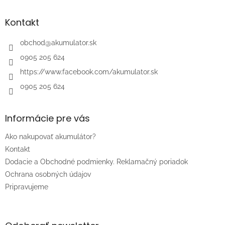
p
ä
Kontakt
t
i
obchod
@
akumulator.sk
e
0905 205 624
https://www.facebook.com/akumulator.sk
0905 205 624
Informácie pre vás
Ako nakupovať akumulátor?
Kontakt
Dodacie a Obchodné podmienky. Reklamačný poriadok
Ochrana osobných údajov
Pripravujeme