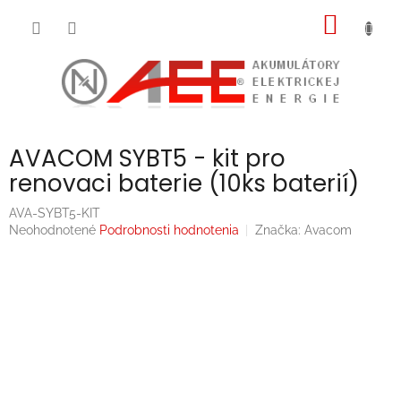
Prejsť
NÁKU
na
obsah
KOŠÍK
AVACOM SYBT5 - kit pro
renovaci baterie (10ks baterií)
AVA-SYBT5-KIT
Priemerné
Neohodnotené
Podrobnosti hodnotenia
Značka:
Avacom
hodnotenie
produktu
je
0,0
z
5
hviezdičiek.