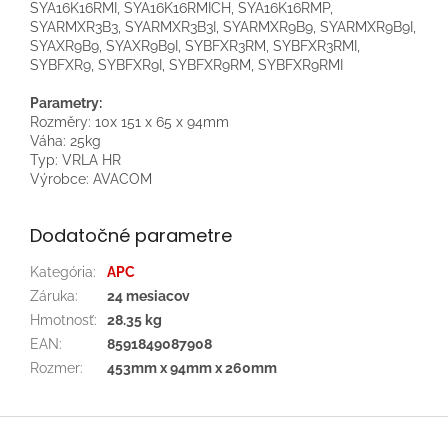
SYA16K16RMI, SYA16K16RMICH, SYA16K16RMP,
SYARMXR3B3, SYARMXR3B3I, SYARMXR9B9, SYARMXR9B9I,
SYAXR9B9, SYAXR9B9I, SYBFXR3RM, SYBFXR3RMI,
SYBFXR9, SYBFXR9I, SYBFXR9RM, SYBFXR9RMI
Parametry:
Rozměry: 10x 151 x 65 x 94mm
Váha: 25kg
Typ: VRLA HR
Výrobce: AVACOM
Dodatočné parametre
Kategória
:
APC
Záruka
:
24 mesiacov
Hmotnosť
:
28.35 kg
EAN
:
8591849087908
Rozmer
:
453mm x 94mm x 260mm
Z
á