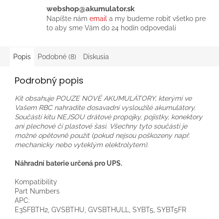
webshop@akumulator.sk
Napíšte nám
email
a my budeme robiť všetko pre
to aby sme Vám do 24 hodín odpovedali
Popis
Podobné (8)
Diskusia
Podrobný popis
Kit obsahuje POUZE NOVÉ AKUMULÁTORY, kterými ve
Vašem RBC nahradíte dosavadní vysloužilé akumulátory.
Součástí kitu NEJSOU drátové propojky, pojistky, konektory
ani plechové či plastové šasi. Všechny tyto součásti je
možné opětovně použít (pokud nejsou poškozeny např.
mechanicky nebo vyteklým elektrolytem).
Náhradní baterie určená pro UPS.
Kompatibility
Part Numbers
APC:
E3SFBTH2
, GVSBTHU
, GVSBTHULL
, SYBT5, SYBT5FR