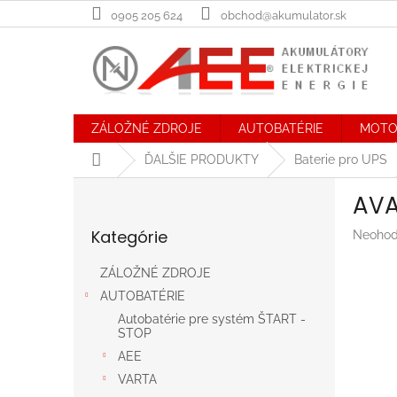
Prejsť
0905 205 624
obchod@akumulator.sk
na
obsah
ZÁLOŽNÉ ZDROJE
AUTOBATÉRIE
MOTO
Domov
ĎALŠIE PRODUKTY
Baterie pro UPS
B
AVA
o
Preskočiť
č
Kategórie
Prieme
Neohod
kategórie
n
hodnot
ý
produk
ZÁLOŽNÉ ZDROJE
p
je
AUTOBATÉRIE
a
0,0
n
z
Autobatérie pre systém ŠTART -
STOP
5
e
hviezdič
AEE
l
VARTA