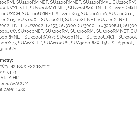
200RMI, SU2200RMINET, SU2200RMNET, SU2200RMXL, SU2200RMX
200RMXLINET, SU2200RMXLNET, SU2200RMXLTNET, SU2200RMXLT
200UXICH, SU2200UXINET, SU2200X93, SU2200X106, SU2200X111,
200X115, SU2200XL, SU2200XLI, SU2200XLINET, SU2200XLNET,
200XLTNET, SU2200XLTX153, SU3000, SU3000I, SU3000ICH, SU300
000J3W, SU3000NET, SU3000RM, SU3000RMI, SU3000RMINET, S
000RMNET, SU3000RMX93, SU3000TNET, SU3000UXICH, SU3000U
000X177, SUA24XLBP, SUA2200US
, SUA3000RMXLT5U
, SUA3000T
,
3000US
metry:
ěry: 4x 181 x 76 x 167mm
: 20,4kg
: VRLA HR
obce: AVACOM
t baterií: 4ks