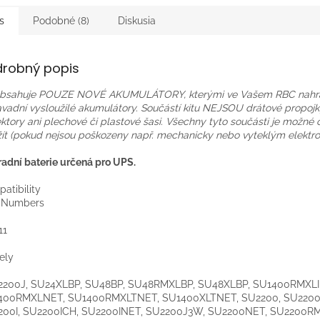
s
Podobné (8)
Diskusia
drobný popis
 obsahuje POUZE NOVÉ AKUMULÁTORY, kterými ve Vašem RBC nahr
vadní vysloužilé akumulátory. Součástí kitu NEJSOU drátové propojky,
ktory ani plechové či plastové šasi. Všechny tyto součásti je možné
ít (pokud nejsou poškozeny např. mechanicky nebo vyteklým elektro
adní baterie určená pro UPS.
atibility
t Numbers
:
11
ely
:
2200J
, SU24XLBP, SU48BP, SU48RMXLBP, SU48XLBP, SU1400RMXLI
400RMXLNET, SU1400RMXLTNET, SU1400XLTNET, SU2200, SU2200
200I, SU2200ICH, SU2200INET, SU2200J3W, SU2200NET, SU2200RM