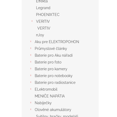
Effekta
Legrand
PHOENIXTEC
VERITIV
VERTIV
nJoy
Aku pre ELEKTROPOHON
Průmyslové články
Baterie pro Aku nářadí
Baterie pro foto
Baterie pro kamery
Baterie pro notebooky
Baterie pro radiostanice
ELektromobil
MENIČE NAPÄTIA
Nabíječky
Olověné akumulátory
Svítilny, hračky, modeláři