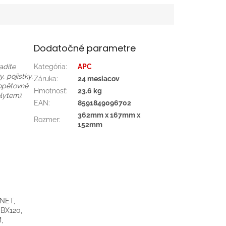
Dodatočné parametre
adíte
Kategória
:
APC
 pojistky,
Záruka
:
24 mesiacov
 opětovně
Hmotnosť
:
23.6 kg
lytem).
EAN
:
8591849096702
362mm x 167mm x
Rozmer
:
152mm
NET,
BX120,
,