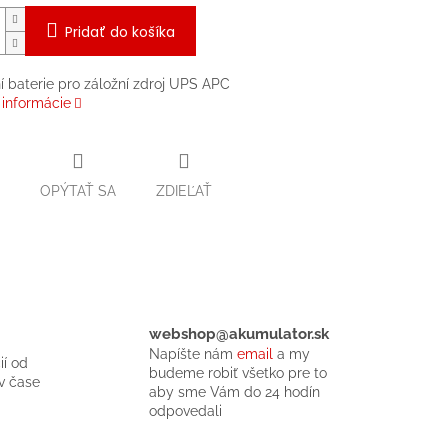
Pridať do košíka
 baterie pro záložní zdroj UPS APC
 informácie
OPÝTAŤ SA
ZDIEĽAŤ
webshop@akumulator.sk
Napíšte nám
email
a my
ií od
budeme robiť všetko pre to
v čase
aby sme Vám do 24 hodín
odpovedali