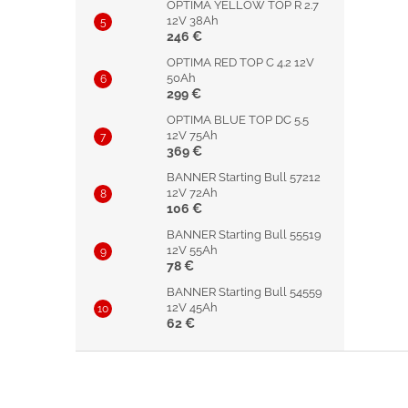
OPTIMA YELLOW TOP R 2.7
12V 38Ah
246 €
OPTIMA RED TOP C 4.2 12V
50Ah
299 €
OPTIMA BLUE TOP DC 5.5
12V 75Ah
369 €
BANNER Starting Bull 57212
12V 72Ah
106 €
BANNER Starting Bull 55519
12V 55Ah
78 €
BANNER Starting Bull 54559
12V 45Ah
62 €
Z
á
p