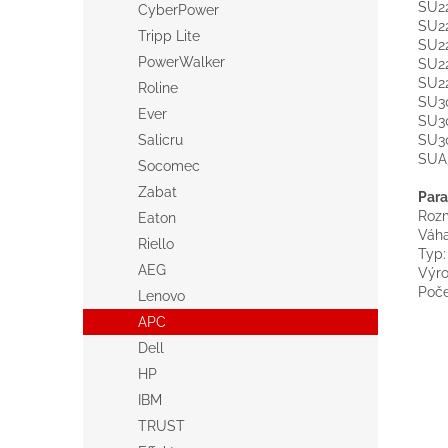
SU2
CyberPower
SU2
Tripp Lite
SU2
PowerWalker
SU2
SU2
Roline
SU3
Ever
SU3
SU3
Salicru
SUA
Socomec
Zabat
Para
Rozm
Eaton
Váha
Riello
Typ
AEG
Výr
Poče
Lenovo
APC
Dell
HP
IBM
TRUST