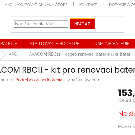
AKO NAKUPOVAŤ AKUMULÁTOR?
KONTAKT
DODACIE A 
HĽADAŤ
BATÉRIE
ŠTARTOVACIE BOOSTRE
TRAKČNÉ BATÉRIE
APC
AVACOM RBC11 - kit pro renovaci baterie (4ks baterií)
COM RBC11 - kit pro renovaci bateri
rné
notené
Podrobnosti hodnotenia
Značka:
Avacom
enie
153
tu
124,80 
Jednotk
Na sk
cena:
iek.
Môžeme 