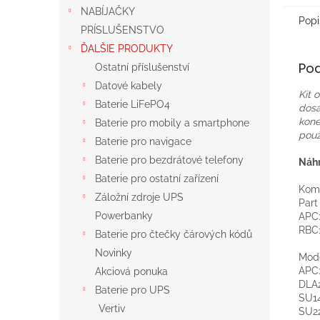
NABÍJAČKY
Popi
PRÍSLUŠENSTVO
ĎALŠIE PRODUKTY
Po
Ostatní příslušenství
Datové kabely
Kit
Baterie LiFePO4
dosa
kone
Baterie pro mobily a smartphone
použ
Baterie pro navigace
Baterie pro bezdrátové telefony
Náhr
Baterie pro ostatní zařízení
Komp
Záložní zdroje UPS
Par
Powerbanky
APC
RBC
Baterie pro čtečky čárových kódů
Novinky
Mod
APC
Akciová ponuka
DLA
Baterie pro UPS
SU1
Vertiv
SU2