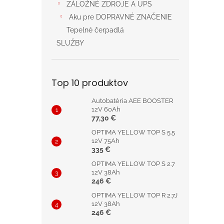
ZÁLOŽNÉ ZDROJE A UPS
Aku pre DOPRAVNÉ ZNAČENIE
Tepelné čerpadlá
SLUŽBY
Top 10 produktov
Autobatéria AEE BOOSTER
12V 60Ah
77,30 €
OPTIMA YELLOW TOP S 5.5
12V 75Ah
335 €
OPTIMA YELLOW TOP S 2.7
12V 38Ah
246 €
OPTIMA YELLOW TOP R 2.7J
12V 38Ah
246 €