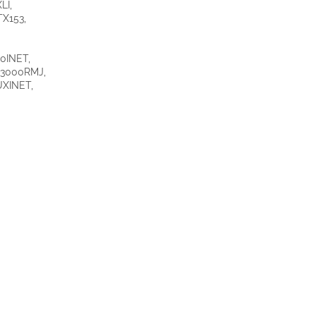
LI,
X153,
0INET,
U3000RMJ,
XINET,