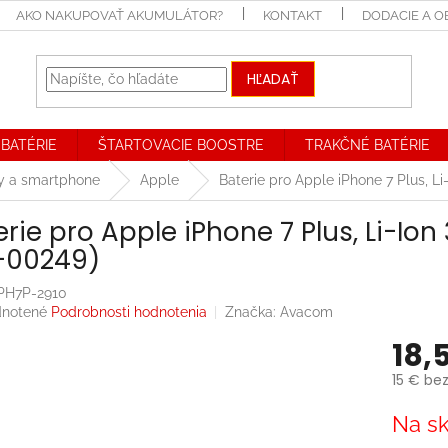
AKO NAKUPOVAŤ AKUMULÁTOR?
KONTAKT
DODACIE A 
HĽADAŤ
BATÉRIE
ŠTARTOVACIE BOOSTRE
TRAKČNÉ BATÉRIE
ly a smartphone
Apple
Baterie pro Apple iPhone 7 Plus, L
erie pro Apple iPhone 7 Plus, Li-I
-00249)
PH7P-2910
rné
notené
Podrobnosti hodnotenia
Značka:
Avacom
enie
18,
tu
15 € be
Jednotk
Na sk
cena:
iek.