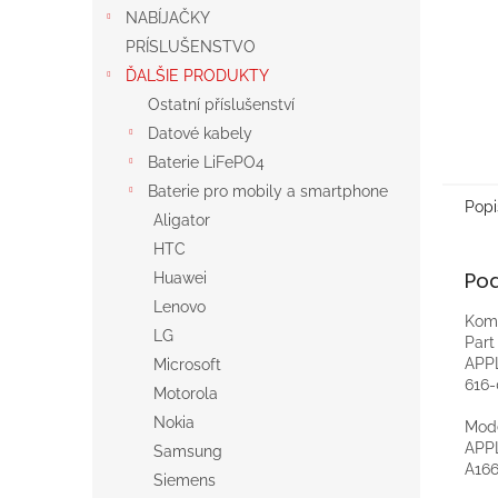
NABÍJAČKY
PRÍSLUŠENSTVO
ĎALŠIE PRODUKTY
Ostatní příslušenství
Datové kabely
Baterie LiFePO4
Baterie pro mobily a smartphone
Popi
Aligator
HTC
Po
Huawei
Lenovo
Komp
LG
Par
APP
Microsoft
616
Motorola
Nokia
Mod
APP
Samsung
A166
Siemens