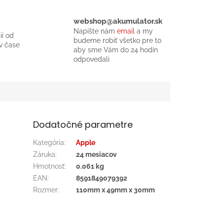
webshop@akumulator.sk
Napíšte nám
email
a my
ií od
budeme robiť všetko pre to
v čase
aby sme Vám do 24 hodín
odpovedali
Dodatočné parametre
Kategória
:
Apple
Záruka
:
24 mesiacov
Hmotnosť
:
0.061 kg
EAN
:
8591849079392
Rozmer
:
110mm x 49mm x 30mm