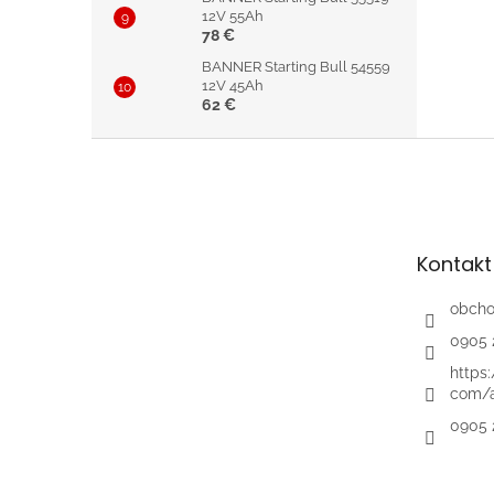
12V 55Ah
78 €
BANNER Starting Bull 54559
12V 45Ah
62 €
Z
á
p
ä
t
Kontakt
i
e
obch
0905 
https
com/a
0905 