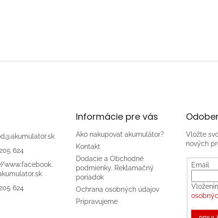
Informácie pre vás
Odober
Ako nakupovať akumulátor?
Vložte sv
od
@
akumulator.sk
nových pr
Kontakt
205 624
Dodacie a Obchodné
://www.facebook.
Email
podmienky. Reklamačný
kumulator.sk
poriadok
Vložení
205 624
Ochrana osobných údajov
osobnýc
Pripravujeme