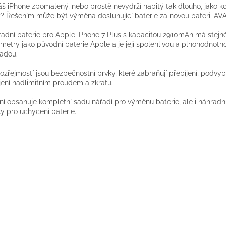
áš iPhone zpomalený, nebo prostě nevydrží nabitý tak dlouho, jako k
? Řešením může být výměna dosluhující baterie za novou baterii A
adní baterie pro Apple iPhone 7 Plus s kapacitou 2910mAh má stejn
metry jako původní baterie Apple a je její spolehlivou a plnohodnotn
adou.
zřejmostí jsou bezpečnostní prvky, které zabraňují přebíjení, podvybí
jení nadlimitním proudem a zkratu.
ní obsahuje kompletní sadu nářadí pro výměnu baterie, ale i náhradní
y pro uchycení baterie.