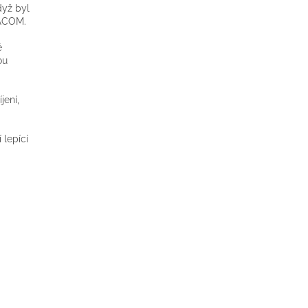
dyž byl
VACOM.
é
ou
jení,
 lepící