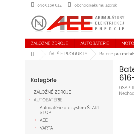
Prejsť
0905 205 624
obchod@akumulator.sk
na
obsah
ZÁLOŽNÉ ZDROJE
AUTOBATÉRIE
MOTO
Domov
ĎALŠIE PRODUKTY
Baterie pro mobi
B
Bat
o
Preskočiť
č
616
Kategórie
kategórie
n
ý
GSAP-I
ZÁLOŽNÉ ZDROJE
Prieme
Neohod
p
hodnot
AUTOBATÉRIE
a
produk
n
Autobatérie pre systém ŠTART -
je
STOP
e
0,0
AEE
l
z
5
VARTA
hviezdič