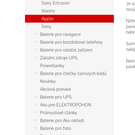
Sony Ericsson
Je v
nový
Xiaomi
Apple
Náhr
para
Sony
náhr
Baterie pro navigace
Baterie pro bezdrátové telefony
Samo
nabí
Baterie pro ostatní zařízení
Záložní zdroje UPS
Bale
Powerbanky
pásk
Baterie pro čtečky čárových kódů
Novinky
Akciová ponuka
Baterie pro UPS
Aku pre ELEKTROPOHON
Průmyslové články
Baterie pro Aku nářadí
Baterie pro foto