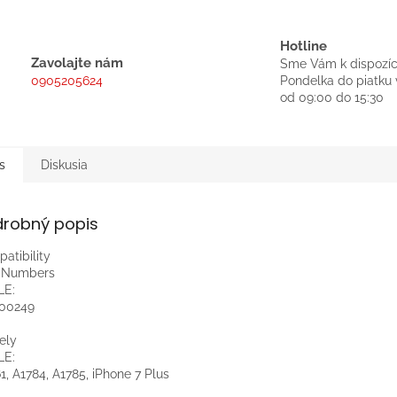
Hotline
Zavolajte nám
Sme Vám k dispozíc
0905205624
Pondelka do piatku 
od 09:00 do 15:30
s
Diskusia
drobný popis
atibility
t Numbers
LE:
-00249
ely
LE:
1, A1784, A1785, iPhone 7 Plus