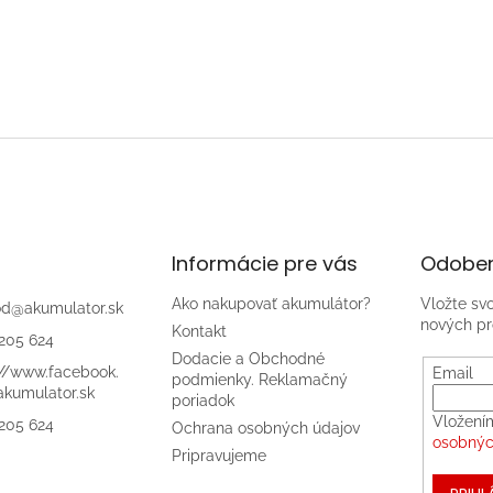
Informácie pre vás
Odober
Ako nakupovať akumulátor?
Vložte sv
od
@
akumulator.sk
nových pr
Kontakt
205 624
Dodacie a Obchodné
://www.facebook.
Email
podmienky. Reklamačný
kumulator.sk
poriadok
Vložení
205 624
Ochrana osobných údajov
osobnýc
Pripravujeme