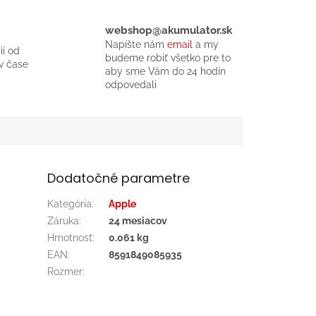
webshop@akumulator.sk
Napíšte nám
email
a my
ií od
budeme robiť všetko pre to
v čase
aby sme Vám do 24 hodín
odpovedali
Dodatočné parametre
Kategória
:
Apple
Záruka
:
24 mesiacov
Hmotnosť
:
0.061 kg
EAN
:
8591849085935
Rozmer
: