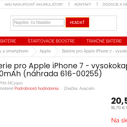
AKO NAKUPOVAŤ AKUMULÁTOR?
KONTAKT
DODACIE A 
HĽADAŤ
BATÉRIE
ŠTARTOVACIE BOOSTRE
TRAKČNÉ BATÉRIE
ly a smartphone
Apple
Baterie pro Apple iPhone 7 - vysok
erie pro Apple iPhone 7 - vysokokap
0mAh (náhrada 616-00255)
PH7-HC2300
rné
notené
Podrobnosti hodnotenia
Značka:
Avacom
enie
20,
tu
16,70 €
Jednotk
Na sk
cena:
iek.