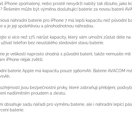
áš iPhone zpomalený, nebo prostě nevydrží nabitý tak dlouho, jako k
? Řešením může být výměna dosluhující baterie za novou baterii A
iová náhradní baterie pro iPhone 7 má lepší kapacitu než původní ba
e a je její spolehlivou a plnohodnotnou náhradou.
ejte si více než 17% nárůst kapacity, který vám umožní zůstat déle na
 užívat telefon bez neustálého sledování stavu baterie.
rie je velikostí naprosto shodná s původní baterií, takže nemusíte mít 
ám iPhone nějak zvětší.
dní baterie Apple má kapacitu pouze 1960mAh. Baterie AVACOM má
0mAh.
zřejmostí jsou bezpečnostní prvky, které zabraňují přebíjení, podvybí
jení nadlimitním proudem a zkratu.
ní obsahuje sadu nářadí pro výměnu baterie, ale i náhradní lepící pá
cení baterie.