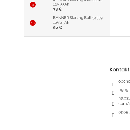
12V 55Ah
78 €
BANNER Starting Bull 54559
12V 45Ah
62 €
Z
á
p
ä
t
Kontakt
i
e
obch
0905 
https
com/a
0905 