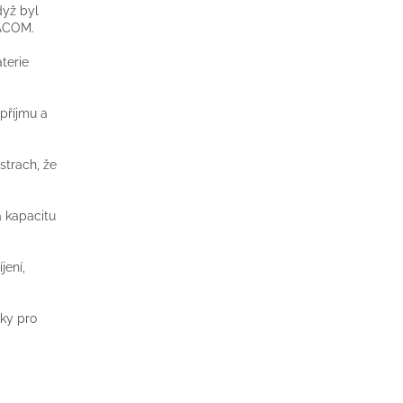
dyž byl
VACOM.
terie
 příjmu a
strach, že
 kapacitu
jení,
sky pro