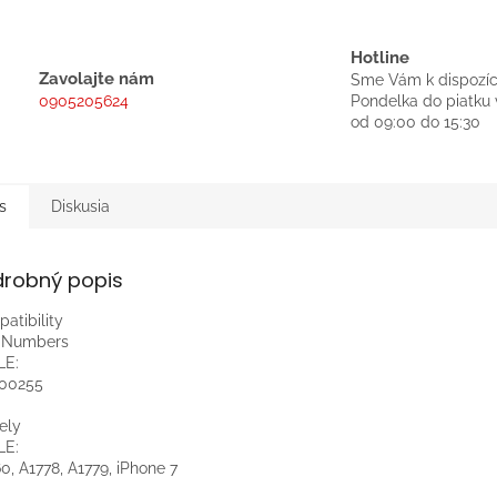
Hotline
Zavolajte nám
Sme Vám k dispozíc
0905205624
Pondelka do piatku 
od 09:00 do 15:30
s
Diskusia
drobný popis
atibility
t Numbers
LE:
-00255
ely
LE:
0, A1778, A1779, iPhone 7