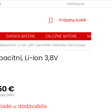
OBCHODNÉ PODMIENKY. REKLAMAČNÝ PORIADOK
Prihlásenie
OCHRANA OSOB
NÁKUPNÝ
Prázdny košík
KOŠÍK
GARDEN BATÉRIE
ZÁLOŽNÉ BATÉRIE
NABÍJAČKY
okapacitní, Li-Ion 3,8V 2300mAh (náhrada 616-00255)
acitní, Li-Ion 3,8V
50 €
 bez DPH
ová
lade u dodávateľa