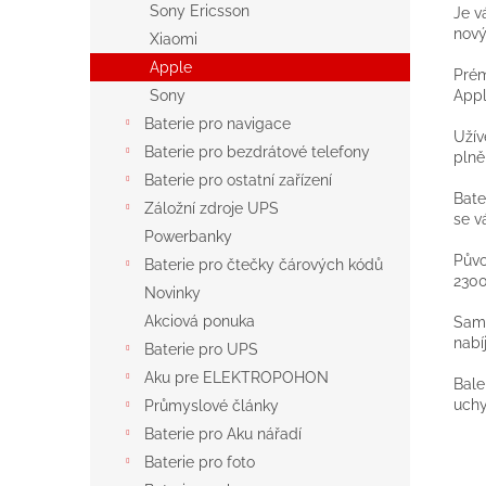
Sony Ericsson
Je v
nový
Xiaomi
Apple
Prém
Appl
Sony
Baterie pro navigace
Užív
Baterie pro bezdrátové telefony
plně
Baterie pro ostatní zařízení
Bate
Záložní zdroje UPS
se v
Powerbanky
Půvo
Baterie pro čtečky čárových kódů
230
Novinky
Akciová ponuka
Samo
nabí
Baterie pro UPS
Aku pre ELEKTROPOHON
Bale
uchy
Průmyslové články
Baterie pro Aku nářadí
Baterie pro foto