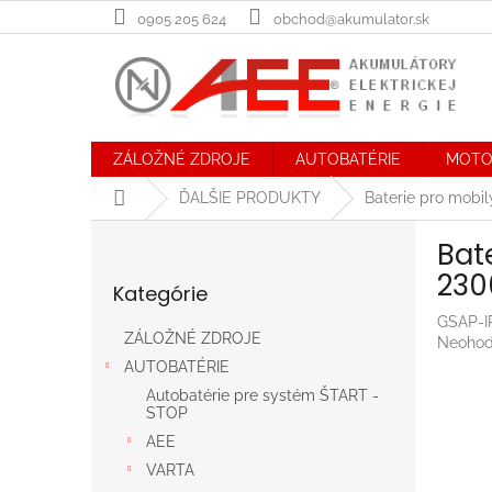
Prejsť
0905 205 624
obchod@akumulator.sk
na
obsah
ZÁLOŽNÉ ZDROJE
AUTOBATÉRIE
MOTO
Domov
ĎALŠIE PRODUKTY
Baterie pro mobi
B
Bat
o
Preskočiť
č
230
Kategórie
kategórie
n
ý
GSAP-I
ZÁLOŽNÉ ZDROJE
Prieme
Neohod
p
hodnot
AUTOBATÉRIE
a
produk
n
Autobatérie pre systém ŠTART -
je
STOP
e
0,0
AEE
l
z
5
VARTA
hviezdič