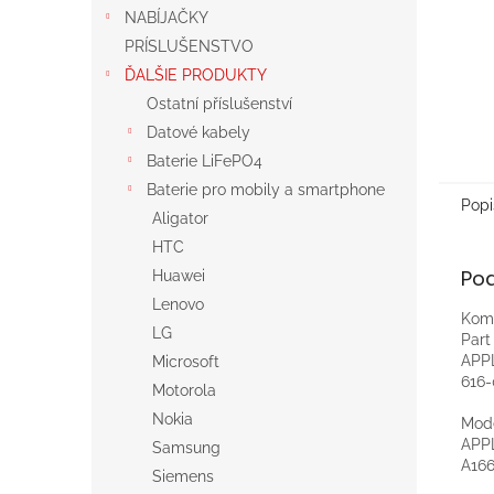
NABÍJAČKY
PRÍSLUŠENSTVO
ĎALŠIE PRODUKTY
Ostatní příslušenství
Datové kabely
Baterie LiFePO4
Baterie pro mobily a smartphone
Popi
Aligator
HTC
Po
Huawei
Lenovo
Komp
LG
Par
APP
Microsoft
616
Motorola
Nokia
Mod
APP
Samsung
A166
Siemens