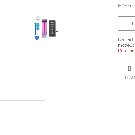
Môžeme 
Náhradní
modelů: 
Detailné
TLAČ