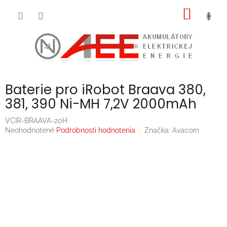
Prejsť
NÁKU
na
obsah
KOŠÍK
Baterie pro iRobot Braava 380,
381, 390 Ni-MH 7,2V 2000mAh
VCIR-BRAAVA-20H
Priemerné
Neohodnotené
Podrobnosti hodnotenia
Značka:
Avacom
hodnotenie
produktu
je
0,0
z
5
hviezdičiek.