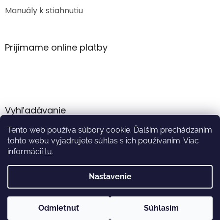
Manuály k stiahnutiu
Prijímame online platby
Vyhľadávanie
Tento web používa súbory cookie. Ďalším prechádzaním
HĽADAŤ
tohto webu vyjadrujete súhlas s ich používaním. Viac
informácií
tu
.
Nastavenie
Vytvoril Shoptet
Odmietnuť
Súhlasím
Copyright 2026
Akumulator.sk
. Všetky práva vyhradené.