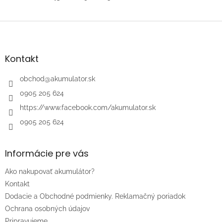
Z
á
p
ä
Kontakt
t
i
obchod
@
akumulator.sk
e
0905 205 624
https://www.facebook.com/akumulator.sk
0905 205 624
Informácie pre vás
Ako nakupovať akumulátor?
Kontakt
Dodacie a Obchodné podmienky. Reklamačný poriadok
Ochrana osobných údajov
Pripravujeme