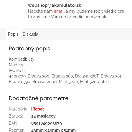
webshop@akumulator.sk
Napíšte nám
email
a my budeme robiť všetko pre
to aby sme Vám do 24 hodín odpovedali
Popis
Diskusia
Podrobný popis
Kompatibility
Modely
IROBOT:
4409709, Braava 300, Braava 380, Braava 380T, Braava 381,
Braava 390, Braava 2000, Mint 5200, Mint 5200 plus
Dodatočné parametre
Kategória
:
iRobot
Záruka
:
24 mesiacov
EAN
:
8591849093879
Rozmer
:
43mm x 29mm x 51mm