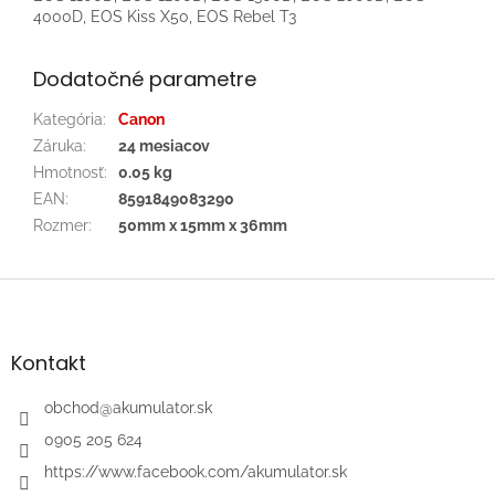
4000D, EOS Kiss X50, EOS Rebel T3
Dodatočné parametre
Kategória
:
Canon
Záruka
:
24 mesiacov
Hmotnosť
:
0.05 kg
EAN
:
8591849083290
Rozmer
:
50mm x 15mm x 36mm
Z
á
p
ä
Kontakt
t
i
obchod
@
akumulator.sk
e
0905 205 624
https://www.facebook.com/akumulator.sk