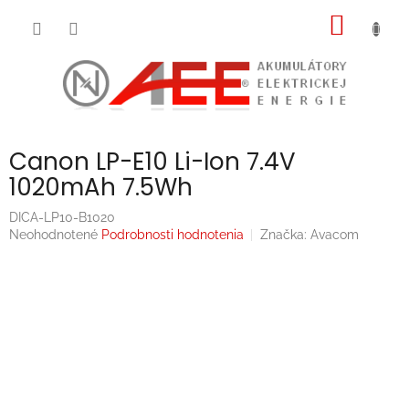
Prejsť
NÁKU
na
obsah
KOŠÍK
Canon LP-E10 Li-Ion 7.4V
1020mAh 7.5Wh
DICA-LP10-B1020
Priemerné
Neohodnotené
Podrobnosti hodnotenia
Značka:
Avacom
hodnotenie
produktu
je
0,0
z
5
hviezdičiek.