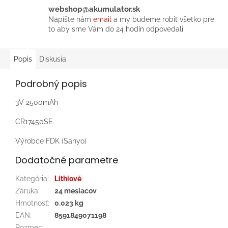
webshop@akumulator.sk
Napíšte nám
email
a my budeme robiť všetko pre
to aby sme Vám do 24 hodín odpovedali
Popis
Diskusia
Podrobný popis
3V 2500mAh
CR17450SE
Výrobce FDK (Sanyo)
Dodatočné parametre
Kategória
:
Lithiové
Záruka
:
24 mesiacov
Hmotnosť
:
0.023 kg
EAN
:
8591849071198
Rozmer
: