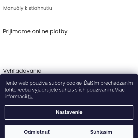
Manuály k stiahnutiu
Prijímame online platby
Vyhľadávanie
Tento web používa súbory cookie. Ďalším prechádzaním
HĽADAŤ
tohto webu vyjadrujete súhlas s ich používaním. Viac
informácií
tu
.
Nastavenie
Vytvoril Shoptet
Odmietnuť
Súhlasím
Copyright 2026
Akumulator.sk
. Všetky práva vyhradené.