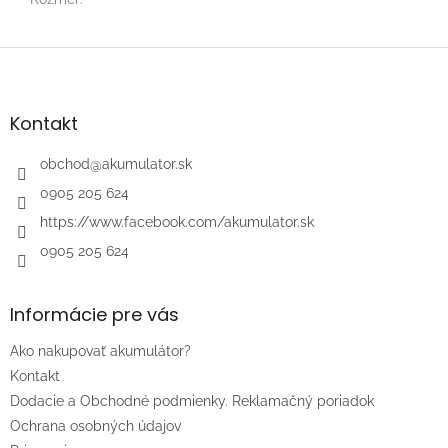
Z
á
p
ä
Kontakt
t
i
obchod
@
akumulator.sk
e
0905 205 624
https://www.facebook.com/akumulator.sk
0905 205 624
Informácie pre vás
Ako nakupovať akumulátor?
Kontakt
Dodacie a Obchodné podmienky. Reklamačný poriadok
Ochrana osobných údajov