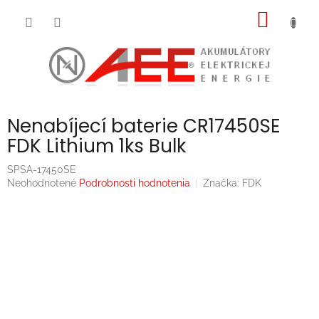
Prejsť
NÁKU
na
obsah
KOŠÍK
Nenabíjecí baterie CR17450SE
FDK Lithium 1ks Bulk
SPSA-17450SE
Priemerné
Neohodnotené
Podrobnosti hodnotenia
Značka:
FDK
hodnotenie
produktu
je
0,0
z
5
hviezdičiek.