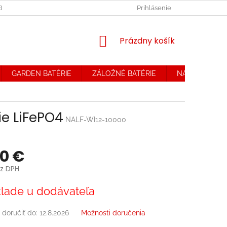
OBCHODNÉ PODMIENKY. REKLAMAČNÝ PORIADOK
Prihlásenie
OCHRANA OSOB
NÁKUPNÝ
Prázdny košík
KOŠÍK
GARDEN BATÉRIE
ZÁLOŽNÉ BATÉRIE
NABÍJAČKY
ie LiFePO4
NALF-WI12-10000
70 €
z DPH
ová
lade u dodávateľa
doručiť do:
12.8.2026
Možnosti doručenia