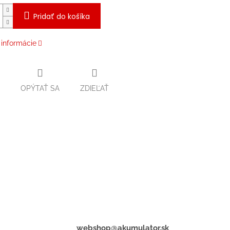
Pridať do košíka
 informácie
OPÝTAŤ SA
ZDIEĽAŤ
webshop@akumulator.sk