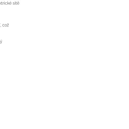
trické sítě
, což
vý