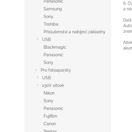
Panasonic
6. O
a ná
Samsung
Sony
Dalš
Toshiba
Auto
znam
Příslušenství a nabíjecí základny
USB
Alte
Blackmagic
akum
Panasonic
Sony
Pro fotoaparáty
USB
230V síťové
Nikon
Sony
Panasonic
Fujifilm
Canon
Pentax