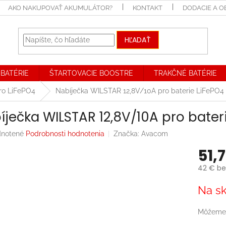
AKO NAKUPOVAŤ AKUMULÁTOR?
KONTAKT
DODACIE A 
HĽADAŤ
BATÉRIE
ŠTARTOVACIE BOOSTRE
TRAKČNÉ BATÉRIE
ro LiFePO4
Nabíječka WILSTAR 12,8V/10A pro baterie LiFePO4
íječka WILSTAR 12,8V/10A pro bater
rné
notené
Podrobnosti hodnotenia
Značka:
Avacom
enie
51,
tu
42 € be
Jednotk
Na sk
cena:
iek.
Môžeme 