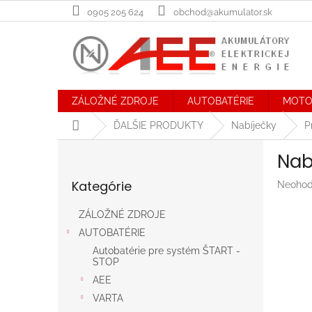
Prejsť
0905 205 624
obchod@akumulator.sk
na
obsah
ZÁLOŽNÉ ZDROJE
AUTOBATÉRIE
MOTO
Domov
ĎALŠIE PRODUKTY
Nabíječky
P
B
Nab
o
Preskočiť
č
Kategórie
Prieme
Neohod
kategórie
n
hodnot
ý
produk
ZÁLOŽNÉ ZDROJE
p
je
AUTOBATÉRIE
a
0,0
n
z
Autobatérie pre systém ŠTART -
STOP
5
e
hviezdič
AEE
l
VARTA