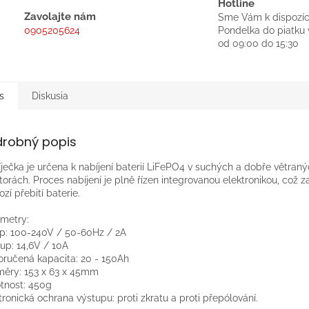
Hotline
Zavolajte nám
Sme Vám k dispozíc
0905205624
Pondelka do piatku 
od 09:00 do 15:30
s
Diskusia
drobný popis
ječka je určena k nabíjení baterií LiFePO4 v suchých a dobře větran
torách. Proces nabíjení je plně řízen integrovanou elektronikou, což zaj
ozí přebití baterie.
metry:
p: 100-240V / 50-60Hz / 2A
up: 14,6V / 10A
ručená kapacita: 20 - 150Ah
ěry: 153 x 63 x 45mm
nost: 450g
tronická ochrana výstupu: proti zkratu a proti přepólování.