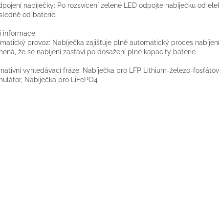
dpojení nabíječky: Po rozsvícení zelené LED odpojte nabíječku od elek
sledně od baterie.
í informace:
matický provoz: Nabíječka zajišťuje plně automatický proces nabíjení
ená, že se nabíjení zastaví po dosažení plné kapacity baterie.
rnativní vyhledávací fráze: Nabíječka pro LFP Lithium-železo-fosfáto
ulátor, Nabíječka pro LiFePO4