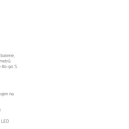
 baterie,
metrů.
ně 80-90 %
pojen na
ž
á LED