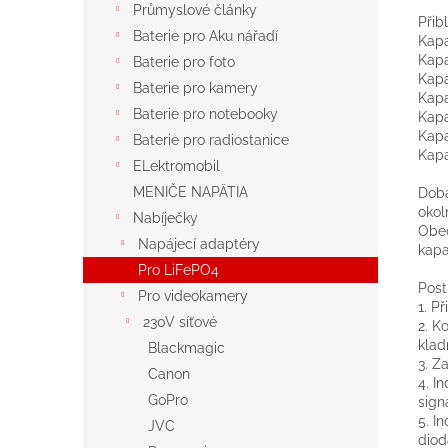
Průmyslové články
Přib
Baterie pro Aku nářadí
Kapa
Kapa
Baterie pro foto
Kapa
Baterie pro kamery
Kapa
Baterie pro notebooky
Kapa
Kapa
Baterie pro radiostanice
Kapa
ELektromobil
MENIČE NAPÄTIA
Doba
okol
Nabíječky
Obec
Napájecí adaptéry
kapa
Pro LiFePO4
Post
Pro videokamery
1. P
230V síťové
2. K
klad
Blackmagic
3. Z
Canon
4. I
GoPro
sign
5. I
JVC
diod