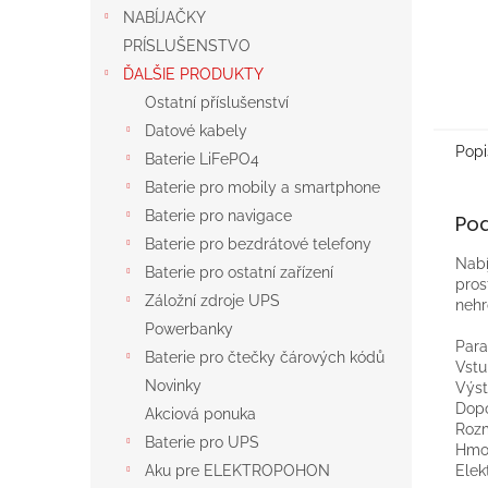
NABÍJAČKY
PRÍSLUŠENSTVO
ĎALŠIE PRODUKTY
Ostatní příslušenství
Datové kabely
Popi
Baterie LiFePO4
Baterie pro mobily a smartphone
Baterie pro navigace
Po
Baterie pro bezdrátové telefony
Nabí
Baterie pro ostatní zařízení
pros
Záložní zdroje UPS
nehr
Powerbanky
Para
Baterie pro čtečky čárových kódů
Vstu
Novinky
Výst
Dopo
Akciová ponuka
Rozm
Baterie pro UPS
Hmot
Elek
Aku pre ELEKTROPOHON