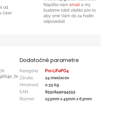
Napíšte nám
email
a my
ií od
budeme robiť všetko pre to
v čase
aby sme Vám do 24 hodín
odpovedali
Dodatočné parametre
ých
Kategória
:
Pro LiFePO4
išťuje, že
Záruka
:
24 mesiacov
Hmotnosť
:
0.55 kg
EAN
:
8591849094555
Rozmer
:
153mm x 45mm x 63mm