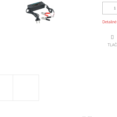
Detailné
TLAČ