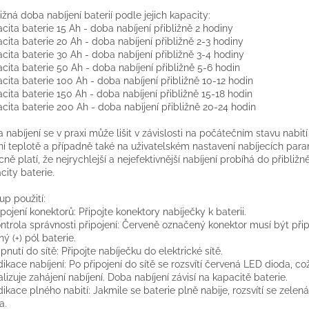
ližná doba nabíjení baterií podle jejich kapacity:
cita baterie 15 Ah - doba nabíjení přibližně 2 hodiny
cita baterie 20 Ah - doba nabíjení přibližně 2-3 hodiny
cita baterie 30 Ah - doba nabíjení přibližně 3-4 hodiny
cita baterie 50 Ah - doba nabíjení přibližně 5-6 hodin
cita baterie 100 Ah - doba nabíjení přibližně 10-12 hodin
cita baterie 150 Ah - doba nabíjení přibližně 15-18 hodin
cita baterie 200 Ah - doba nabíjení přibližně 20-24 hodin
 nabíjení se v praxi může lišit v závislosti na počátečním stavu nabití
ní teplotě a případně také na uživatelském nastavení nabíjecích para
ně platí, že nejrychlejší a nejefektivnější nabíjení probíhá do přibliž
city baterie.
up použití:
řipojení konektorů: Připojte konektory nabíječky k baterii.
ontrola správnosti připojení: Červeně označený konektor musí být při
ný (+) pól baterie.
apnutí do sítě: Připojte nabíječku do elektrické sítě.
ndikace nabíjení: Po připojení do sítě se rozsvítí červená LED dioda, co
alizuje zahájení nabíjení. Doba nabíjení závisí na kapacitě baterie.
ndikace plného nabití: Jakmile se baterie plně nabije, rozsvítí se zelen
a.