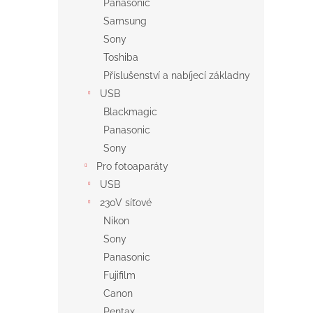
Panasonic
Samsung
Sony
Toshiba
Příslušenství a nabíjecí základny
USB
Blackmagic
Panasonic
Sony
Pro fotoaparáty
USB
230V síťové
Nikon
Sony
Panasonic
Fujifilm
Canon
Pentax