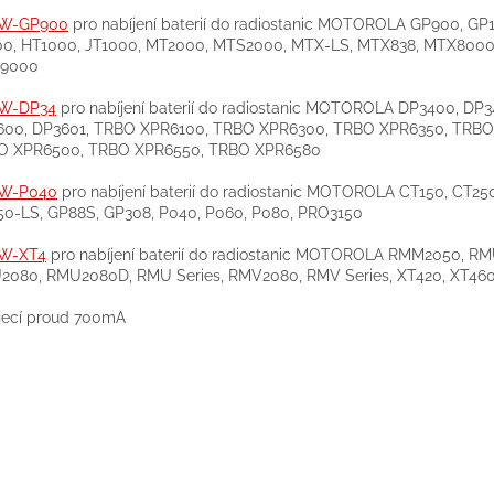
W-GP900
pro nabíjení baterií do radiostanic MOTOROLA GP900, GP
00, HT1000, JT1000, MT2000, MTS2000, MTX-LS, MTX838, MTX8000
9000
W-DP34
pro nabíjení baterií do radiostanic MOTOROLA DP3400, DP3
600, DP3601, TRBO XPR6100, TRBO XPR6300, TRBO XPR6350, TRBO
O XPR6500, TRBO XPR6550, TRBO XPR6580
W-P040
pro nabíjení baterií do radiostanic MOTOROLA CT150, CT25
0-LS, GP88S, GP308, P040, P060, P080, PRO3150
W-XT4
pro nabíjení baterií do radiostanic MOTOROLA RMM2050, R
080, RMU2080D, RMU Series, RMV2080, RMV Series, XT420, XT46
jecí proud 700mA