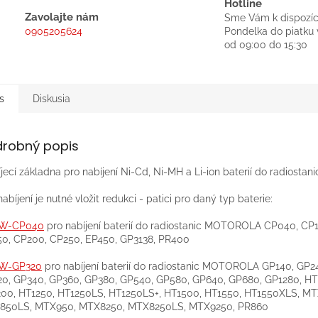
Hotline
Zavolajte nám
Sme Vám k dispozíc
0905205624
Pondelka do piatku 
od 09:00 do 15:30
s
Diskusia
drobný popis
jecí základna pro nabíjení Ni-Cd, Ni-MH a Li-ion baterií do radiostani
nabíjení je nutné vložit redukci - patici pro daný typ baterie:
W-CP040
pro nabíjení baterií do radiostanic MOTOROLA CP040, CP1
0, CP200, CP250, EP450, GP3138, PR400
W-GP320
pro nabíjení baterií do radiostanic MOTOROLA GP140, GP2
0, GP340, GP360, GP380, GP540, GP580, GP640, GP680, GP1280, HT
00, HT1250, HT1250LS, HT1250LS+, HT1500, HT1550, HT1550XLS, MT
850LS, MTX950, MTX8250, MTX8250LS, MTX9250, PR860