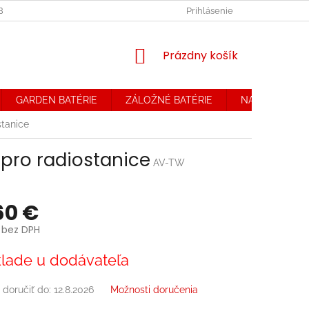
OBCHODNÉ PODMIENKY. REKLAMAČNÝ PORIADOK
Prihlásenie
OCHRANA OSOB
NÁKUPNÝ
Prázdny košík
KOŠÍK
GARDEN BATÉRIE
ZÁLOŽNÉ BATÉRIE
NABÍJAČKY
stanice
 pro radiostanice
AV-TW
60 €
 bez DPH
ová
lade u dodávateľa
doručiť do:
12.8.2026
Možnosti doručenia