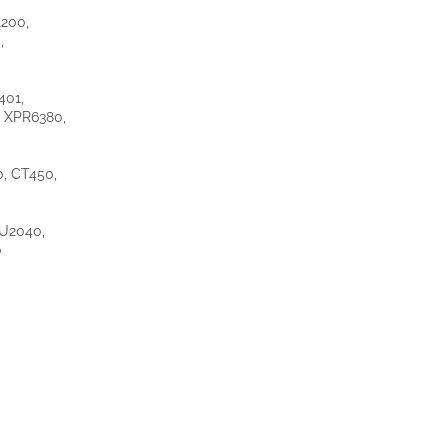
1200,
,
401,
 XPR6380,
0, CT450,
MU2040,
0