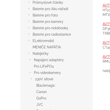
Průmyslové články
AVT
Baterie pro Aku nářadí
HT1
MTX
Baterie pro foto
Baterie pro kamery
AVT
Baterie pro notebooky
DP3
TRB
Baterie pro radiostanice
ELektromobil
AVT
MENIČE NAPÄTIA
CT45
Nabíječky
AVT
Napájecí adaptéry
RMU2
Pro LiFePO4
nabí
Pro videokamery
230V síťové
Blackmagic
Canon
GoPro
JVC