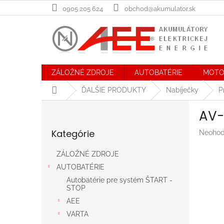
Prejsť
0905 205 624
obchod@akumulator.sk
na
obsah
ZÁLOŽNÉ ZDROJE
AUTOBATÉRIE
MOTO
Domov
ĎALŠIE PRODUKTY
Nabíječky
P
B
AV-
o
Preskočiť
č
Kategórie
Prieme
Neohod
kategórie
n
hodnot
ý
produk
ZÁLOŽNÉ ZDROJE
p
je
AUTOBATÉRIE
a
0,0
n
z
Autobatérie pre systém ŠTART -
STOP
5
e
hviezdič
AEE
l
VARTA