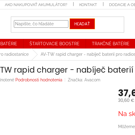
AKO NAKUPOVAŤ AKUMULÁTOR?
KONTAKT
DODACIE A 
HĽADAŤ
BATÉRIE
ŠTARTOVACIE BOOSTRE
TRAKČNÉ BATÉRIE
ro radiostanice
AV-TW rapid charger - nabíječ baterií pro radio
TW rapid charger - nabíječ baterií
rné
notené
Podrobnosti hodnotenia
Značka:
Avacom
enie
37,
tu
30,60 €
Jednotk
Na sk
cena:
iek.
Môžeme 