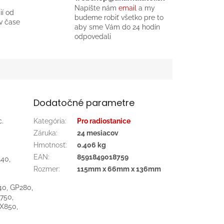
Napíšte nám
email
a my
ií od
budeme robiť všetko pre to
v čase
aby sme Vám do 24 hodín
odpovedali
Dodatočné parametre
c.
Kategória
:
Pro radiostanice
Záruka
:
24 mesiacov
Hmotnosť
:
0.406 kg
EAN
:
8591849018759
40,
Rozmer
:
115mm x 66mm x 136mm
40, GP280,
750,
X850,