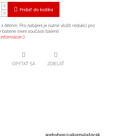
Pridať do košíka
6 x 66mm, Pro nabíjení je nutné vložit redukci pro
 baterie (není součástí balení)
 informácie
OPÝTAŤ SA
ZDIEĽAŤ
webshop@akumulator.sk