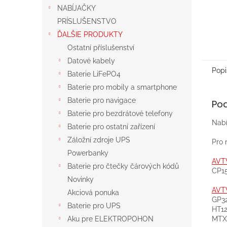
NABÍJAČKY
PRÍSLUŠENSTVO
ĎALŠIE PRODUKTY
Ostatní příslušenství
Datové kabely
Popi
Baterie LiFePO4
Baterie pro mobily a smartphone
Baterie pro navigace
Po
Baterie pro bezdrátové telefony
Nabí
Baterie pro ostatní zařízení
Záložní zdroje UPS
Pro 
Powerbanky
AVT
Baterie pro čtečky čárových kódů
CP15
Novinky
AVT
Akciová ponuka
GP32
Baterie pro UPS
HT12
MTX
Aku pre ELEKTROPOHON