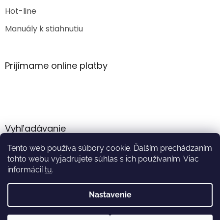
Hot-line
Manuály k stiahnutiu
Prijímame online platby
Vyhľadávanie
Tento web používa súbory cookie. Ďalším prechádzaním
HĽADAŤ
tohto webu vyjadrujete súhlas s ich používaním. Viac
informácií
tu
.
Nastavenie
Vytvoril Shoptet