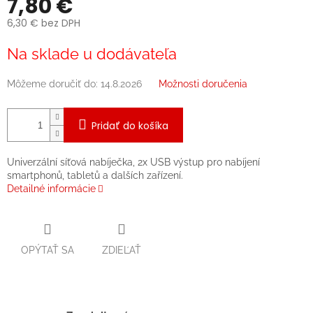
7,80 €
6,30 € bez DPH
Jednotková
Na sklade u dodávateľa
cena:
Môžeme doručiť do:
14.8.2026
Možnosti doručenia
Pridať do košíka
Univerzální síťová nabíječka, 2x USB výstup pro nabíjení
smartphonů, tabletů a dalších zařízení.
Detailné informácie
OPÝTAŤ SA
ZDIEĽAŤ