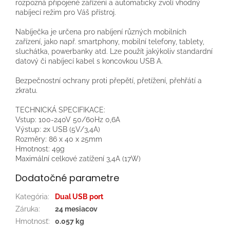
rozpozná připojené zařízení a automaticky zvolí vhodný
nabíjecí režim pro Váš přístroj.
Nabíječka je určena pro nabíjení různých mobilních
zařízení, jako např. smartphony, mobilní telefony, tablety,
sluchátka, powerbanky atd. Lze použít jakýkoliv standardní
datový či nabíjecí kabel s koncovkou USB A.
Bezpečnostní ochrany proti přepětí, přetížení, přehřátí a
zkratu.
TECHNICKÁ SPECIFIKACE:
Vstup: 100-240V 50/60Hz 0,6A
Výstup: 2x USB (5V/3,4A)
Rozměry: 86 x 40 x 25mm
Hmotnost: 49g
Maximální celkové zatížení 3,4A (17W)
Dodatočné parametre
Kategória
:
Dual USB port
Záruka
:
24 mesiacov
Hmotnosť
:
0.057 kg