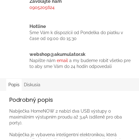
Zavolajte nám
0905205624
Hotline
Sme Vám k dispozícií od Pondelka do piatku v
čase od 09:00 do 15:30
webshop@akumulator.sk
Napíšte nám
email
a my budeme robiť všetko pre
to aby sme Vám do 24 hodín odpovedali
Popis
Diskusia
Podrobný popis
Nabíječka HomeNOW 2 nabízí dva USB výstupy o
maximálním výstupním proudu až 3,4A (sdíleně pro oba
porty).
Nabíječka je vybavena inteligentní elektronikou, která