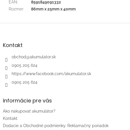
EAN
:
8591849091332
Rozmer
:
86mm x 25mm x 40mm
Z
á
p
ä
Kontakt
t
i
obchod
@
akumulator.sk
e
0905 205 624
https://www.facebook.com/akumulator.sk
0905 205 624
Informácie pre vás
Ako nakupovať akumulátor?
Kontakt
Dodacie a Obchodné podmienky. Reklamačný poriadok