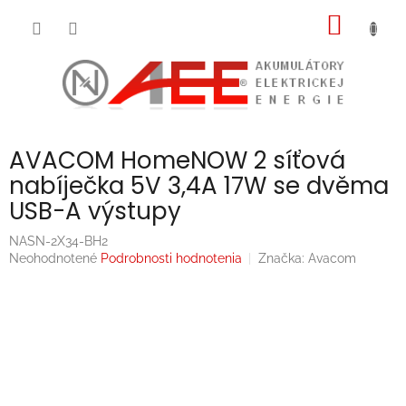
Prejsť
NÁKU
na
obsah
KOŠÍK
AVACOM HomeNOW 2 síťová
nabíječka 5V 3,4A 17W se dvěma
USB-A výstupy
NASN-2X34-BH2
Priemerné
Neohodnotené
Podrobnosti hodnotenia
Značka:
Avacom
hodnotenie
produktu
je
0,0
z
5
hviezdičiek.