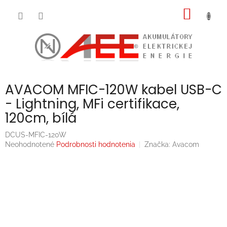
Prejsť
NÁKU
na
obsah
KOŠÍK
AVACOM MFIC-120W kabel USB-C
- Lightning, MFi certifikace,
120cm, bílá
DCUS-MFIC-120W
Priemerné
Neohodnotené
Podrobnosti hodnotenia
Značka:
Avacom
hodnotenie
produktu
je
0,0
z
5
hviezdičiek.