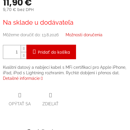
11,90 €
9,70 € bez DPH
Jednotková
Na sklade u dodávateľa
cena:
Môžeme doručiť do:
13.8.2026
Možnosti doručenia
Pridať do košíka
Kvalitní datový a nabíjecí kabel s MFi certifikací pro Apple iPhone,
iPad, iPod s Lightning rozhraním. Rychlé dobíjení i přenos dat.
Detailné informácie
OPÝTAŤ SA
ZDIEĽAŤ