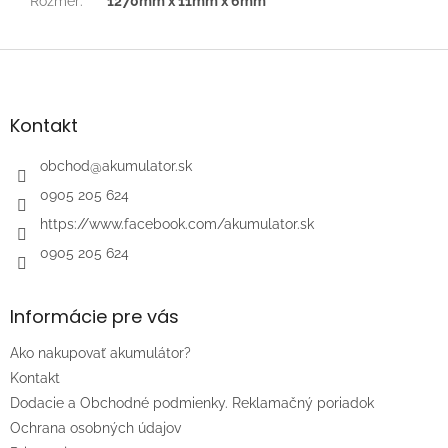
Rozmer
:
1270mm x 11mm x 6mm
Z
á
p
ä
Kontakt
t
i
obchod
@
akumulator.sk
e
0905 205 624
https://www.facebook.com/akumulator.sk
0905 205 624
Informácie pre vás
Ako nakupovať akumulátor?
Kontakt
Dodacie a Obchodné podmienky. Reklamačný poriadok
Ochrana osobných údajov