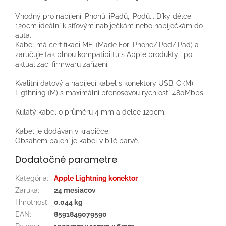
Vhodný pro nabíjení iPhonů, iPadů, iPodů... Díky délce
120cm ideální k síťovým nabíječkám nebo nabíječkám do
auta.
Kabel má certifikaci MFi (Made For iPhone/iPod/iPad) a
zaručuje tak plnou kompatibiltu s Apple produkty i po
aktualizaci firmwaru zařízení.
Kvalitní datový a nabíjecí kabel s konektory USB-C (M) -
Ligthning (M) s maximální přenosovou rychlostí 480Mbps.
Kulatý kabel o průměru 4 mm a délce 120cm.
Kabel je dodáván v krabičce.
Obsahem balení je kabel v bílé barvě.
Dodatočné parametre
Kategória
:
Apple Lightning konektor
Záruka
:
24 mesiacov
Hmotnosť
:
0.044 kg
EAN
:
8591849079590