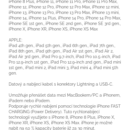
iPhone 8 Plus, iPhone 11, iPhone 11 Pro, iPhone 11 Pro Max,
iPhone 12, iPhone 12 Pro, iPhone 12 Pro Max, iPhone 12 mini,
iPhone 13, iPhone 13 Pro, iPhone 13 Pro Max, iPhone 13 mini,
iPhone 14, iPhone 14 Plus, iPhone 14 Pro, iPhone 14 Pro Max,
iPhone SE 1st gen., iPhone SE 2nd gen., iPhone SE 3rd gen.,
iPhone X, iPhone XR, iPhone XS, iPhone XS Max
APPLE:
iPad 4th gen., iPad 5th gen., iPad 6th gen., iPad 7th gen.,
iPad 8th gen., iPad 9th gen., iPad Air 1st gen., iPad Air 2,
iPad Air 3rd gen., iPad Pro 9.7-inch, iPad Pro 10.5-inch, iPad
Pro 12.9-inch 1st gen., iPad Pro 12.9-inch 2nd gen., iPad mini
1st gen., iPad mini 2, iPad mini 3, iPad mini 4, iPad mini 5th
gen.
Datový a nabíjecí kabel s konektory Lightning a USB-C.
Umožňuje přenášet data mezi MacBookem/PC a iPhonem,
iPadem nebo iPodem.
Podporuje rychlé nabíjení pomocí technologie iPhone FAST
CHARGING (Power Delivery). Tuto rychlonabíjecí
technologii využijete s iPhone 8, iPhone 8 Plus, iPhone X,
iPhone XR, iPhone XS, iPhone XS Max. iPhone je možné
nabít na 50 % kapacity baterie již za 30 minut.