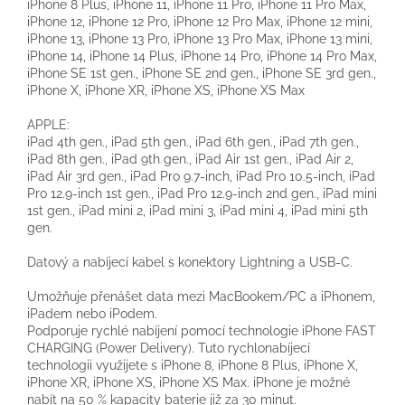
iPhone 8 Plus, iPhone 11, iPhone 11 Pro, iPhone 11 Pro Max,
iPhone 12, iPhone 12 Pro, iPhone 12 Pro Max, iPhone 12 mini,
iPhone 13, iPhone 13 Pro, iPhone 13 Pro Max, iPhone 13 mini,
iPhone 14, iPhone 14 Plus, iPhone 14 Pro, iPhone 14 Pro Max,
iPhone SE 1st gen., iPhone SE 2nd gen., iPhone SE 3rd gen.,
iPhone X, iPhone XR, iPhone XS, iPhone XS Max
APPLE:
iPad 4th gen., iPad 5th gen., iPad 6th gen., iPad 7th gen.,
iPad 8th gen., iPad 9th gen., iPad Air 1st gen., iPad Air 2,
iPad Air 3rd gen., iPad Pro 9.7-inch, iPad Pro 10.5-inch, iPad
Pro 12.9-inch 1st gen., iPad Pro 12.9-inch 2nd gen., iPad mini
1st gen., iPad mini 2, iPad mini 3, iPad mini 4, iPad mini 5th
gen.
Datový a nabíjecí kabel s konektory Lightning a USB-C.
Umožňuje přenášet data mezi MacBookem/PC a iPhonem,
iPadem nebo iPodem.
Podporuje rychlé nabíjení pomocí technologie iPhone FAST
CHARGING (Power Delivery). Tuto rychlonabíjecí
technologii využijete s iPhone 8, iPhone 8 Plus, iPhone X,
iPhone XR, iPhone XS, iPhone XS Max. iPhone je možné
nabít na 50 % kapacity baterie již za 30 minut.