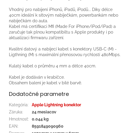
Vhodný pro nabíjení iPhonů, iPadů, iPodů... Díky délce
40cm ideální k síťovým nabíječkám, powerbankám nebo
nabíječkám do auta.
Kabel má certifikaci Mfi (Made For iPhone/iPod/iPad) a
zaručuje tak plnou kompatibiltu s Apple produkty i po
aktualizaci firmwaru zařízení.
Kvalitní datový a nabíjecí kabel s konektory USB-C (M) -
Ligthning (M) s maximální přenosovou rychlostí 480Mbps.
Kulatý kabel o průměru 4 mm a délce 40cm.
Kabel je dodáván v krabičce.
Obsahem balení je kabel v bílé barvě.
Dodatočné parametre
Kategória
:
Apple Lightning konektor
Záruka
:
24 mesiacov
Hmotnosť
:
0.044 kg
EAN
:
8591849090960