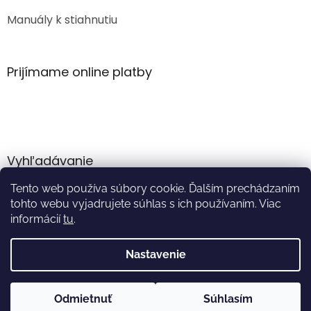
Manuály k stiahnutiu
Prijímame online platby
Vyhľadávanie
Tento web používa súbory cookie. Ďalším prechádzaním
HĽADAŤ
tohto webu vyjadrujete súhlas s ich používaním. Viac
informácií
tu
.
Nastavenie
Vytvoril Shoptet
Odmietnuť
Súhlasím
Copyright 2026
Akumulator.sk
. Všetky práva vyhradené.