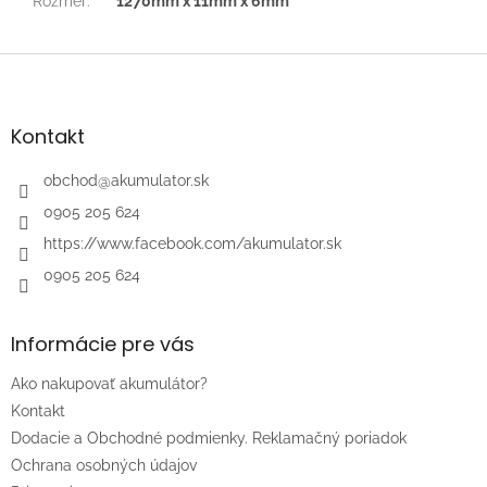
Rozmer
:
1270mm x 11mm x 6mm
Z
á
p
ä
Kontakt
t
i
obchod
@
akumulator.sk
e
0905 205 624
https://www.facebook.com/akumulator.sk
0905 205 624
Informácie pre vás
Ako nakupovať akumulátor?
Kontakt
Dodacie a Obchodné podmienky. Reklamačný poriadok
Ochrana osobných údajov