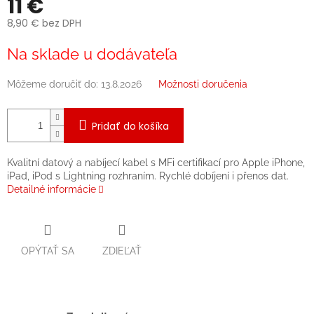
11 €
8,90 € bez DPH
Jednotková
Na sklade u dodávateľa
cena:
Môžeme doručiť do:
13.8.2026
Možnosti doručenia
Pridať do košíka
Kvalitní datový a nabíjecí kabel s MFi certifikací pro Apple iPhone,
iPad, iPod s Lightning rozhraním. Rychlé dobíjení i přenos dat.
Detailné informácie
OPÝTAŤ SA
ZDIEĽAŤ