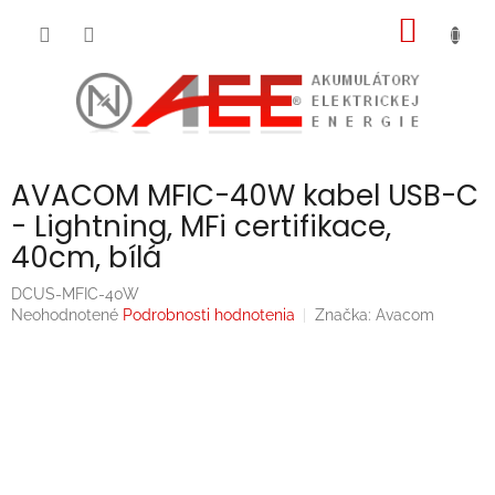
Prejsť
NÁKU
na
obsah
KOŠÍK
AVACOM MFIC-40W kabel USB-C
- Lightning, MFi certifikace,
40cm, bílá
DCUS-MFIC-40W
Priemerné
Neohodnotené
Podrobnosti hodnotenia
Značka:
Avacom
hodnotenie
produktu
je
0,0
z
5
hviezdičiek.