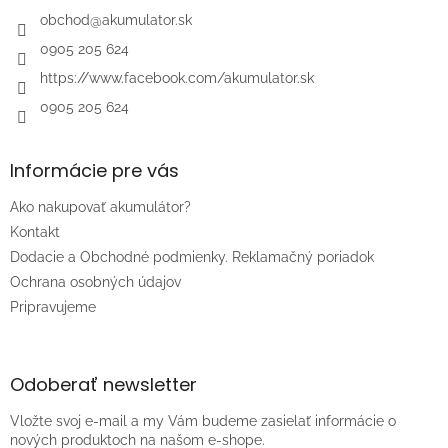
t
i
obchod
@
akumulator.sk
e
0905 205 624
https://www.facebook.com/akumulator.sk
0905 205 624
Informácie pre vás
Ako nakupovať akumulátor?
Kontakt
Dodacie a Obchodné podmienky. Reklamačný poriadok
Ochrana osobných údajov
Pripravujeme
Odoberať newsletter
Vložte svoj e-mail a my Vám budeme zasielať informácie o
nových produktoch na našom e-shope.