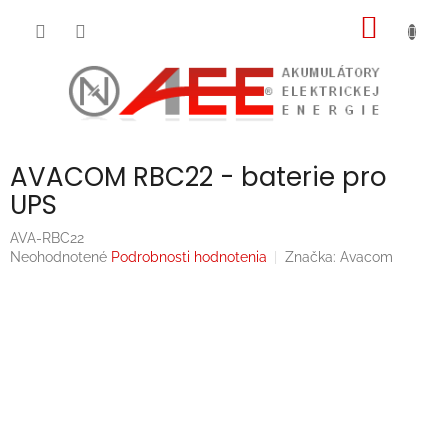
Prejsť
NÁKU
na
obsah
KOŠÍK
AVACOM RBC22 - baterie pro
UPS
AVA-RBC22
Priemerné
Neohodnotené
Podrobnosti hodnotenia
Značka:
Avacom
hodnotenie
produktu
je
0,0
z
5
hviezdičiek.