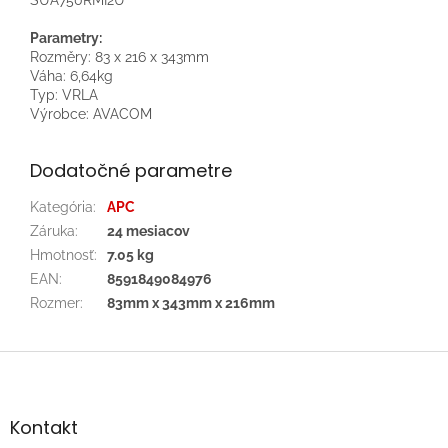
Parametry:
Rozměry: 83 x 216 x 343mm
Váha: 6,64kg
Typ: VRLA
Výrobce: AVACOM
Dodatočné parametre
Kategória
:
APC
Záruka
:
24 mesiacov
Hmotnosť
:
7.05 kg
EAN
:
8591849084976
Rozmer
:
83mm x 343mm x 216mm
Z
á
p
ä
Kontakt