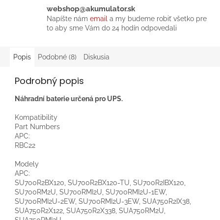
webshop@akumulator.sk
Napíšte nám
email
a my budeme robiť všetko pre
to aby sme Vám do 24 hodín odpovedali
Popis
Podobné (8)
Diskusia
Podrobný popis
Náhradní baterie určená pro UPS.
Kompatibility
Part Numbers
APC:
RBC22
Modely
APC:
SU700R2BX120, SU700R2BX120-TU
, SU700R2IBX120,
SU700RM2U, SU700RMI2U, SU700RMI2U-1EW
,
SU700RMI2U-2EW
, SU700RMI2U-3EW
, SUA750R2IX38,
SUA750R2X122, SUA750R2X338, SUA750RM2U,
SUA750RMI2U