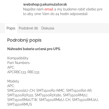
webshop@akumulator.sk
Napíšte nám
email
a my budeme robiť všetko pre
to aby sme Vám do 24 hodín odpovedali
Popis
Podobné (8)
Diskusia
Podrobný popis
Náhradní baterie určená pro UPS.
Kompatibility
Part Numbers
APC:
APCRBC133, RBC133
Modely
APC:
SMC2000I2U-CH, SMT1500R2-NMC, SMT1500R2I-AR,
SMT1500R2X122, SMT1500R2X180, SMT1500RM2U,
SMT1500RM2UTW, SMT1500RMI2U-CH, SMT1500RMJ2U,
SMT1500RMUS