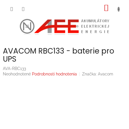
Prejsť
NÁKU
na
obsah
KOŠÍK
AVACOM RBC133 - baterie pro
UPS
AVA-RBC133
Priemerné
Neohodnotené
Podrobnosti hodnotenia
Značka:
Avacom
hodnotenie
produktu
je
0,0
z
5
hviezdičiek.