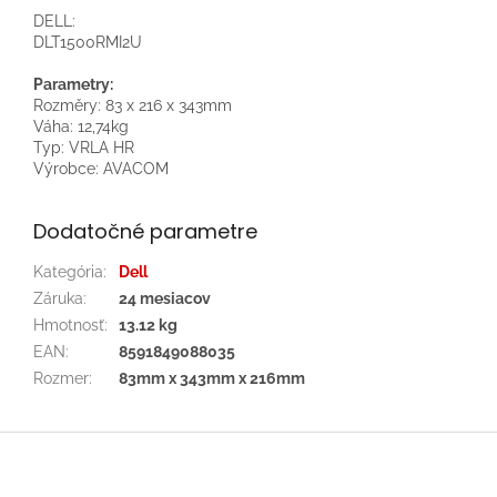
DELL:
DLT1500RMI2U
Parametry:
Rozměry: 83 x 216 x 343mm
Váha: 12,74kg
Typ: VRLA HR
Výrobce: AVACOM
Dodatočné parametre
Kategória
:
Dell
Záruka
:
24 mesiacov
Hmotnosť
:
13.12 kg
EAN
:
8591849088035
Rozmer
:
83mm x 343mm x 216mm
Z
á
p