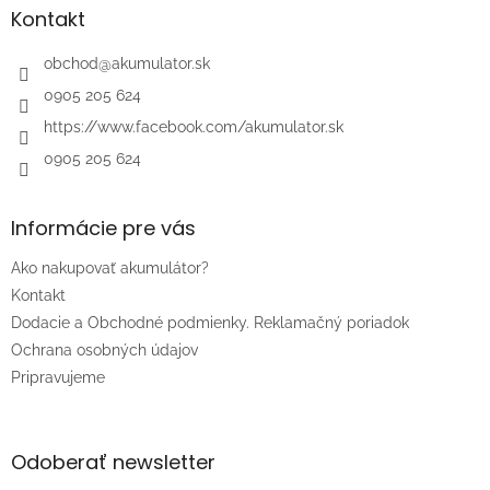
ä
Kontakt
t
i
obchod
@
akumulator.sk
e
0905 205 624
https://www.facebook.com/akumulator.sk
0905 205 624
Informácie pre vás
Ako nakupovať akumulátor?
Kontakt
Dodacie a Obchodné podmienky. Reklamačný poriadok
Ochrana osobných údajov
Pripravujeme
Odoberať newsletter