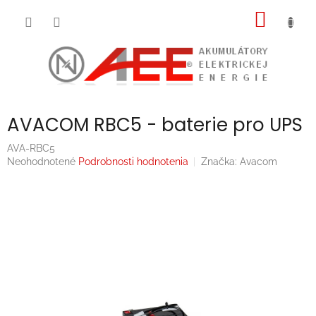
Prejsť
NÁKU
na
obsah
KOŠÍK
AVACOM RBC5 - baterie pro UPS
AVA-RBC5
Priemerné
Neohodnotené
Podrobnosti hodnotenia
Značka:
Avacom
hodnotenie
produktu
je
0,0
z
5
hviezdičiek.