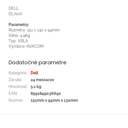
DELL:
DL700I
Parametry:
Rozměry: 151 x 130 x 94mm
Váha: 4,9kg
Typ: VRLA
Výrobce: AVACOM
Dodatočné parametre
Kategória
:
Dell
Záruka
:
24 mesiacov
Hmotnosť
:
5.1 kg
EAN
:
8591849036692
Rozmer
:
151mm x 94mm x 130mm
Z
á