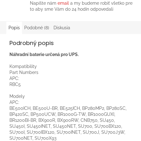
Napíšte nám
email
a my budeme robiť všetko pre
to aby sme Vám do 24 hodín odpovedali
Popis
Podobné (8)
Diskusia
Podrobný popis
Náhradní baterie určená pro UPS.
Kompatibility
Part Numbers
APC:
RBC5
Modely
APC:
BE500ICH, BE500U-BR, BE525ICH, BP280MP2, BP280SC,
BP420SC, BP500UCW, BR1000G-TW, BR1000GUXI,
BR1200BI-BR, BX900R, BX900RW, CNB750, SU450,
SU450I, SU450INET, SU450NET, SU700, SU700BX120,
SU700I, SU700IBX120, SU700INET, SU700J, SU700J3W,
SU700NET, SU700X93