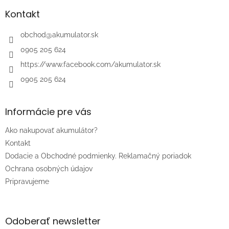
p
ä
Kontakt
t
i
obchod
@
akumulator.sk
e
0905 205 624
https://www.facebook.com/akumulator.sk
0905 205 624
Informácie pre vás
Ako nakupovať akumulátor?
Kontakt
Dodacie a Obchodné podmienky. Reklamačný poriadok
Ochrana osobných údajov
Pripravujeme
Odoberať newsletter