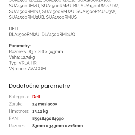
SUA1500RM2U, SUA1500RM2U-BR, SUA1500RM2UTW,
SUA1500RMI2U, SUA1500RMJ2U, SUA1500RMJ2U3W,
SUA1500RMJ2UB, SUA1500RMUS
DELL:
DLA1500RMI2U, DLA1500RMI2UQ
Parametry:
Rozměry: 83 x 216 x 343mm
Váha: 12,74kg
Typ: VRLA HR
Výrobce: AVACOM
Dodatočné parametre
Kategória
:
Dell
Záruka
:
24 mesiacov
Hmotnosť
:
13.12 kg
EAN
:
8591849084990
Rozmer
:
83mm x 343mm x 216mm