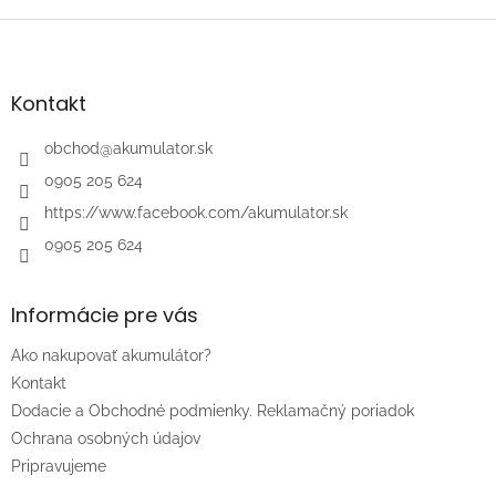
Z
á
p
ä
Kontakt
t
i
obchod
@
akumulator.sk
e
0905 205 624
https://www.facebook.com/akumulator.sk
0905 205 624
Informácie pre vás
Ako nakupovať akumulátor?
Kontakt
Dodacie a Obchodné podmienky. Reklamačný poriadok
Ochrana osobných údajov
Pripravujeme