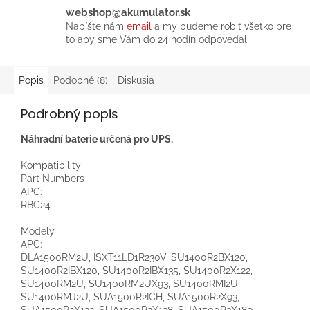
webshop@akumulator.sk
Napíšte nám
email
a my budeme robiť všetko pre
to aby sme Vám do 24 hodín odpovedali
Popis
Podobné (8)
Diskusia
Podrobný popis
Náhradní baterie určená pro UPS.
Kompatibility
Part Numbers
APC:
RBC24
Modely
APC:
DLA1500RM2U, ISXT11LD1R230V
, SU1400R2BX120,
SU1400R2IBX120, SU1400R2IBX135
, SU1400R2X122,
SU1400RM2U, SU1400RM2UX93, SU1400RMI2U,
SU1400RMJ2U, SUA1500R2ICH, SUA1500R2X93,
SUA1500R2X122, SUA1500R2X138, SUA1500R2X180,