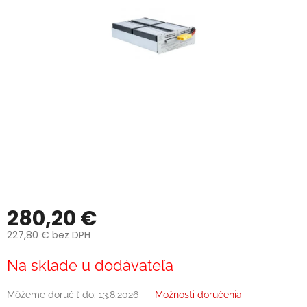
280,20 €
227,80 € bez DPH
Jednotková
Na sklade u dodávateľa
cena:
Môžeme doručiť do:
13.8.2026
Možnosti doručenia