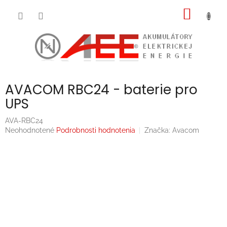
Prejsť
NÁKU
na
obsah
KOŠÍK
AVACOM RBC24 - baterie pro
UPS
AVA-RBC24
Priemerné
Neohodnotené
Podrobnosti hodnotenia
Značka:
Avacom
hodnotenie
produktu
je
0,0
z
5
hviezdičiek.