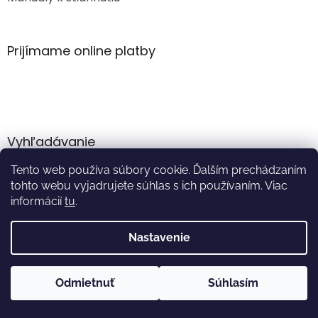
Prijímame online platby
Vyhľadávanie
Tento web používa súbory cookie. Ďalším prechádzaním
HĽADAŤ
tohto webu vyjadrujete súhlas s ich používaním. Viac
informácií
tu
.
Nastavenie
Vytvoril Shoptet
Odmietnuť
Súhlasím
Copyright 2026
Akumulator.sk
. Všetky práva vyhradené.