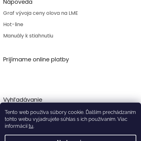
Nápoveda
Graf vývoja ceny olova na LME
Hot-line
Manuály k stiahnutiu
Prijímame online platby
Vyhľadávanie
Tento web používa súbory cookie. Ďalším prechádzaním
HĽADAŤ
tohto webu vyjadrujete súhlas s ich používaním. Viac
informácií
tu
.