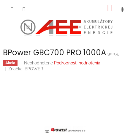
Prejsť
NÁKU
na
obsah
KOŠÍK
BPower GBC700 PRO 1000A
90075
Priemerné
Neohodnotené
Podrobnosti hodnotenia
Akcia
hodnotenie
Značka:
BPOWER
produktu
je
0,0
z
5
hviezdičiek.