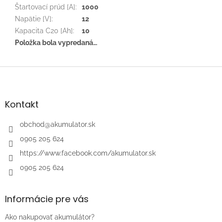
Štartovací prúd [A]
:
1000
Napätie [V]
:
12
Kapacita C20 [Ah]
:
10
Položka bola vypredaná…
Z
á
p
ä
Kontakt
t
i
obchod
@
akumulator.sk
e
0905 205 624
https://www.facebook.com/akumulator.sk
0905 205 624
Informácie pre vás
Ako nakupovať akumulátor?