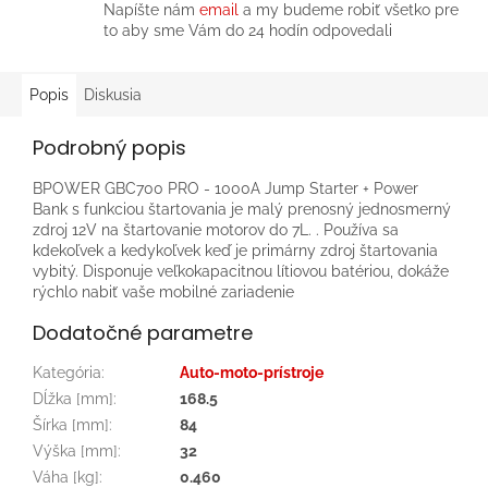
Napíšte nám
email
a my budeme robiť všetko pre
to aby sme Vám do 24 hodín odpovedali
Popis
Diskusia
Podrobný popis
BPOWER GBC700 PRO - 1000A Jump Starter + Power
Bank s funkciou štartovania je malý prenosný jednosmerný
zdroj 12V na štartovanie motorov do 7L. . Používa sa
kdekoľvek a kedykoľvek keď je primárny zdroj štartovania
vybitý. Disponuje veľkokapacitnou lítiovou batériou, dokáže
rýchlo nabiť vaše mobilné zariadenie
Dodatočné parametre
Kategória
:
Auto-moto-prístroje
Dĺžka [mm]
:
168.5
Šírka [mm]
:
84
Výška [mm]
:
32
Váha [kg]
:
0.460