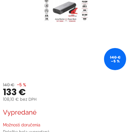
140 €
–5 %
140 €
–5 %
133 €
108,10 € bez DPH
Jednotková
Vypredané
cena:
Možnosti doručenia