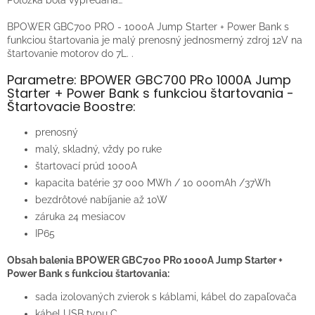
Položka bola vypredaná…
BPOWER GBC700 PRO - 1000A Jump Starter + Power Bank s
funkciou štartovania je malý prenosný jednosmerný zdroj 12V na
štartovanie motorov do 7L. .
Parametre: BPOWER GBC700 PRo 1000A Jump
Starter + Power Bank s funkciou štartovania -
Štartovacie Boostre:
prenosný
malý, skladný, vždy po ruke
štartovací prúd 1000A
kapacita batérie 37 000 MWh / 10 000mAh /37Wh
bezdrôtové nabíjanie až 10W
záruka 24 mesiacov
IP65
Obsah balenia BPOWER GBC700 PRo 1000A Jump Starter +
Power Bank s funkciou štartovania:
sada izolovaných zvierok s káblami, kábel do zapaľovača
kábel USB typu C