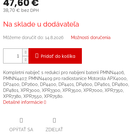
47,60 €
38,70 € bez DPH
Jednotková
Na sklade u dodávateľa
cena:
Môžeme doručiť do:
14.8.2026
Možnosti doručenia
Pridať do košíka
Kompletní nabíječ s redukcí pro nabíjení baterií PMNN4406,
PMNN4407, PMNN4409 pro radiostanice Motorola APX4000,
DP2400, DP2600, DP4400, DP4401, DP4600, DP4601, DP4800,
DP4801, XPR3000, XPR3300, XPR3500, XPR7000, XPR7350,
XPR7380, XPR7550, XPR7580.
Detailné informácie
OPÝTAŤ SA
ZDIEĽAŤ