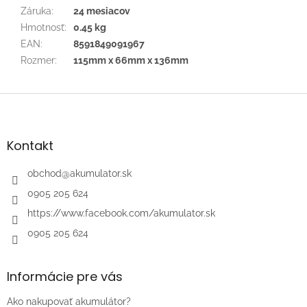
Záruka
:
24 mesiacov
Hmotnosť
:
0.45 kg
EAN
:
8591849091967
Rozmer
:
115mm x 66mm x 136mm
Z
á
p
ä
Kontakt
t
i
obchod
@
akumulator.sk
e
0905 205 624
https://www.facebook.com/akumulator.sk
0905 205 624
Informácie pre vás
Ako nakupovať akumulátor?