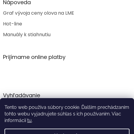
Nápoveda
Graf vývoja ceny olova na LME
Hot-line
Manuály k stiahnutiu
Prijímame online platby
Vyhľadávanie
Tento web používa súbory cookie. Ďalším prechádzaním
HĽADAŤ
tohto webu vyjadrujete súhlas s ich používaním. Viac
informácií
tu
.