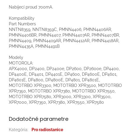
Nabíjecí proud 700mA.
Kompatibility
Part Numbers
NNTN8359, NNTN8359C, PMNN4406, PMNN4406AR,
PMNN4406BR, PMNN4407, PMNN4407AR, PMNN4407BR,
PMNN4409, PMNN4409AR, PMNN4412AR, PMNN4418AR,
PMNN4435A, PMNN4491B
Modely
MOTOROLA:
APX4000, DP2400, DP2400e, DP2600, DP2600e, DP4400,
DP4400E, DP4401, DP4401E, DP4600, DP4600E, DP4601,
DP4601E, DP4800, DP4800E, DP4801, DP4801E,
MOTOTRBO XPR3300, MOTOTRBO XPR3500, MOTOTRBO
XPR7350, MOTOTRBO XPR7380, MOTOTRBO XPR7550,
MOTOTRBO XPR7580, XPR3000, XPR3300, XPR3500,
XPR7000, XPR7350, XPR7380, XPR7550, XPR7580
Dodatočné parametre
Kategória
:
Pro radiostanice