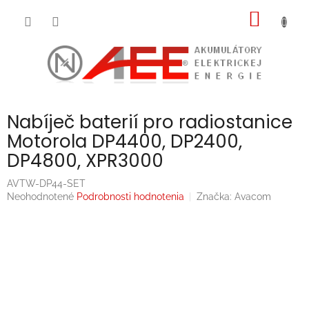
Prejsť
NÁKU
na
obsah
KOŠÍK
Nabíječ baterií pro radiostanice
Motorola DP4400, DP2400,
DP4800, XPR3000
AVTW-DP44-SET
Priemerné
Neohodnotené
Podrobnosti hodnotenia
Značka:
Avacom
hodnotenie
produktu
je
0,0
z
5
hviezdičiek.