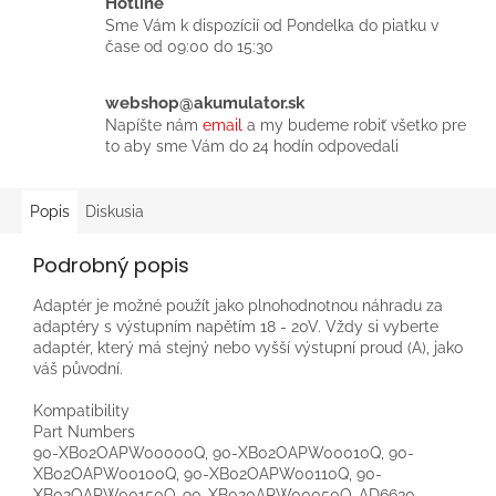
Hotline
Sme Vám k dispozícií od Pondelka do piatku v
čase od 09:00 do 15:30
webshop@akumulator.sk
Napíšte nám
email
a my budeme robiť všetko pre
to aby sme Vám do 24 hodín odpovedali
Popis
Diskusia
Podrobný popis
Adaptér je možné použít jako plnohodnotnou náhradu za
adaptéry s výstupním napětím 18 - 20V. Vždy si vyberte
adaptér, který má stejný nebo vyšší výstupní proud (A), jako
váš původní.
Kompatibility
Part Numbers
90-XB02OAPW00000Q, 90-XB02OAPW00010Q, 90-
XB02OAPW00100Q, 90-XB02OAPW00110Q, 90-
XB02OAPW00150Q, 90-XB020APW00050Q, AD6630,