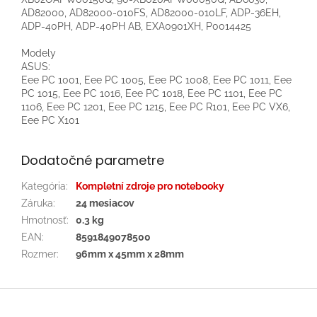
AD82000, AD82000-010FS, AD82000-010LF, ADP-36EH,
ADP-40PH, ADP-40PH AB, EXA0901XH, P0014425
Modely
ASUS:
Eee PC 1001, Eee PC 1005, Eee PC 1008, Eee PC 1011, Eee
PC 1015, Eee PC 1016, Eee PC 1018, Eee PC 1101, Eee PC
1106, Eee PC 1201, Eee PC 1215, Eee PC R101, Eee PC VX6,
Eee PC X101
Dodatočné parametre
Kategória
:
Kompletní zdroje pro notebooky
Záruka
:
24 mesiacov
Hmotnosť
:
0.3 kg
EAN
:
8591849078500
Rozmer
:
96mm x 45mm x 28mm
Z
á