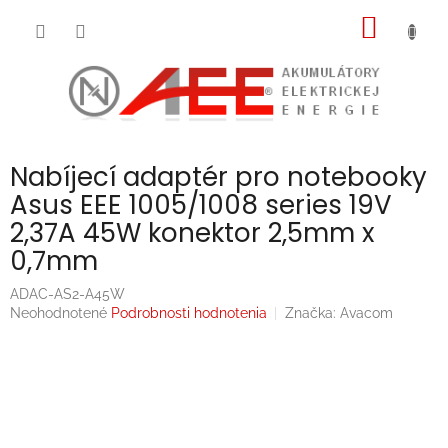
Prejsť
NÁKU
na
obsah
KOŠÍK
Nabíjecí adaptér pro notebooky
Asus EEE 1005/1008 series 19V
2,37A 45W konektor 2,5mm x
0,7mm
ADAC-AS2-A45W
Priemerné
Neohodnotené
Podrobnosti hodnotenia
Značka:
Avacom
hodnotenie
produktu
je
0,0
z
5
hviezdičiek.