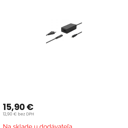
15,90 €
12,90 € bez DPH
Jednotková
Na sklade u dodávateľa
cena: