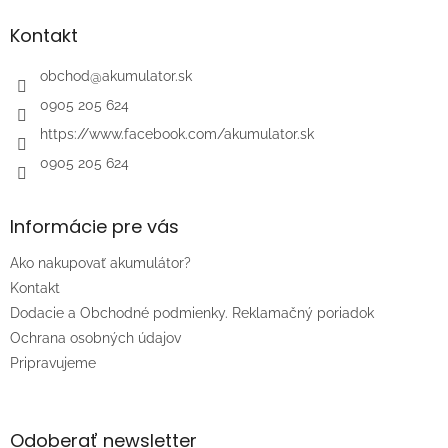
p
ä
Kontakt
t
i
obchod
@
akumulator.sk
e
0905 205 624
https://www.facebook.com/akumulator.sk
0905 205 624
Informácie pre vás
Ako nakupovať akumulátor?
Kontakt
Dodacie a Obchodné podmienky. Reklamačný poriadok
Ochrana osobných údajov
Pripravujeme
Odoberať newsletter