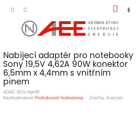
Prejsť
NÁKU
na
obsah
KOŠÍK
Nabíjecí adaptér pro notebooky
Sony 19,5V 4,62A 90W konektor
6,5mm x 4,4mm s vnitřním
pinem
ADAC-SO2-A90W
Priemerné
Neohodnotené
Podrobnosti hodnotenia
Značka:
Avacom
hodnotenie
produktu
je
0,0
z
5
hviezdičiek.