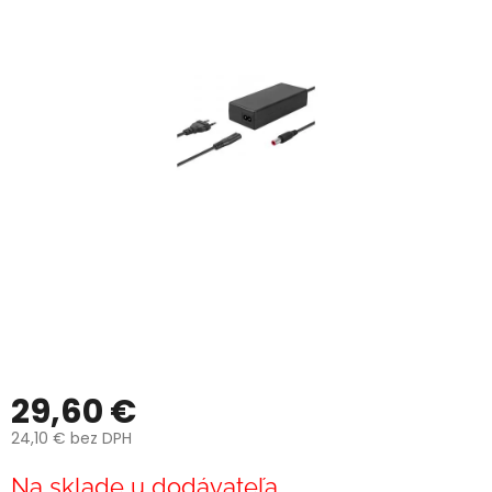
29,60 €
24,10 € bez DPH
Jednotková
Na sklade u dodávateľa
cena: