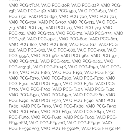
VAIO PCG-7T1M, VAIO PCG-20P, VAIO PCG-22P, VAIO PCG-23P, VAIO PCG-43Q, VAIO PCG-590, VAIO PCG-630, VAIO PCG-650, VAIO PCG-690, VAIO PCG-700, VAIO PCG-701, VAIO PCG-705, VAIO PCG-707, VAIO PCG-711, VAIO PCG-713, VAIO PCG-715, VAIO PCG-717, VAIO PCG-719, VAIO PCG-721, VAIO PCG-729, VAIO PCG-731, VAIO PCG-735, VAIO PCG-748, VAIO PCG-792L, VAIO PCG-800, VAIO PCG-801, VAIO PCG-802, VAIO PCG-808, VAIO PCG-812, VAIO PCG-818, VAIO PCG-838, VAIO PCG-888, VAIO PCG-955, VAIO PCG-955A, VAIO PCG-962, VAIO PCG-964, VAIO PCG-971, VAIO PCG-971L, VAIO PCG-9251, VAIO PCG-9401, VAIO PCG-21313L, VAIO PCG-F104K, VAIO PCG-F150, VAIO PCG-F160, VAIO PCG-F180, VAIO PCG-F190, VAIO PCG-F250, VAIO PCG-F270, VAIO PCG-F280, VAIO PCG-F290, VAIO PCG-F340, VAIO PCG-F350, VAIO PCG-F360, VAIO PCG-F370, VAIO PCG-F390, VAIO PCG-F403, VAIO PCG-F420, VAIO PCG-F430, VAIO PCG-F450, VAIO PCG-F480, VAIO PCG-F490, VAIO PCG-F520, VAIO PCG-F540, VAIO PCG-F560, VAIO PCG-F570, VAIO PCG-F580, VAIO PCG-F590, VAIO PCG-F610, VAIO PCG-F630, VAIO PCG-F640, VAIO PCG-F650, VAIO PCG-F680, VAIO PCG-F690, VAIO PCG-FE550FM, VAIO PCG-FE570G, VAIO PCG-FE590, VAIO PCG-FE590P03, VAIO PCG-FE590PA, VAIO PCG-FE650FM, VAIO PCG-FE660G, VAIO PCG-FE680, VAIO PCG-FE690, VAIO PCG-FE690G, VAIO PCG-FE690P, VAIO PCG-FE770, VAIO PCG-FE780, VAIO PCG-FE790, VAIO PCG-FE790G, VAIO PCG-FE790P, VAIO PCG-FE855, VAIO PCG-FE870, VAIO PCG-FE880, VAIO PCG-FE890, VAIO PCG-FJ150, VAIO PCG-FJ150F, VAIO PCG-FJ170, VAIO PCG-FJ170Q, VAIO PCG-FJ180, VAIO PCG-FJ180P, VAIO PCG-FJ230, VAIO PCG-FJ240, VAIO PCG-FJ250, VAIO PCG-FJ270, VAIO PCG-FJ270P, VAIO PCG-FJ270Q, VAIO PCG-FJ290, VAIO PCG-FJ290L1B, VAIO PCG-FJ290L1R, VAIO PCG-FJ290P1, VAIO PCG-FJ290P1V, VAIO PCG-FJ340, VAIO PCG-FJ370, VAIO PCG-FJ370P, VAIO PCG-FR215E, VAIO PCG-FR215S, VAIO PCG-FS15SP, VAIO PCG-FS18SP, VAIO PCG-FS25SP, VAIO PCG-FS28SP, VAIO PCG-FS35SP, VAIO PCG-FS38SP, VAIO PCG-FS500, VAIO PCG-FS500P, VAIO PCG-FS520B, VAIO PCG-FS530B, VAIO PCG-FS540P, VAIO PCG-FS550, VAIO PCG-FS550F, VAIO PCG-FS570, VAIO PCG-FS610, VAIO PCG-FS615, VAIO PCG-FS620, VAIO PCG-FS620P, VAIO PCG-FS625, VAIO PCG-FS625B, VAIO PCG-FS630, VAIO PCG-FS635B, VAIO PCG-FS640, VAIO PCG-FS640FP, VAIO PCG-FS645P, VAIO PCG-FS650F, VAIO PCG-FS655, VAIO PCG-FS660, VAIO PCG-FS660P, VAIO PCG-FS670, VAIO PCG-FS675, VAIO PCG-FS680, VAIO PCG-FS690, VAIO PCG-FS690B, VAIO PCG-FS710, VAIO PCG-FS710FP, VAIO PCG-FS715, VAIO PCG-FS720, VAIO PCG-FS730, VAIO PCG-FS740FP, VAIO PCG-FS742, VAIO PCG-FS745P, VAIO PCG-FS750F, VAIO PCG-FS750P, VAIO PCG-FS755, VAIO PCG-FS770, VAIO PCG-FS770FG, VAIO PCG-FS775P, VAIO PCG-FS780, VAIO PCG-FS790, VAIO PCG-FS790B, VAIO PCG-FS810, VAIO PCG-FS810FP, VAIO PCG-FS812, VAIO PCG-FS815, VAIO PCG-FS830, VAIO PCG-FS830Q, VAIO PCG-FS840, VAIO PCG-FS850, VAIO PCG-FS850P, VAIO PCG-FS850Q, VAIO PCG-FS875P, VAIO PCG-FS920, VAIO PCG-FS930, VAIO PCG-FS940, VAIO PCG-FS950, VAIO PCG-FS960, VAIO PCG-FS965, VAIO PCG-FS970, VAIO PCG-FS980, VAIO PCG-FS980F, VAIO PCG-FS985, VAIO PCG-FS990, VAIO PCG-FS7901, VAIO PCG-FS7902, VAIO PCG-FS8900, VAIO PCG-FS8900P3, VAIO PCG-FS8900P4, VAIO PCG-FS8900P5, VAIO PCG-FS8900V, VAIO PCG-FX120, VAIO PCG-FX140, VAIO PCG-FX150, VAIO PCG-FX170, VAIO PCG-FX180, VAIO PCG-FX190, VAIO PCG-FX200, VAIO PCG-FX210, VAIO PCG-FX215, VAIO PCG-FX220, VAIO PCG-FX240, VAIO PCG-FX250, VAIO PCG-FX270, VAIO PCG-FX290, VAIO PCG-FX310, VAIO PCG-FX340, VAIO PCG-FX370, VAIO PCG-FX390, VAIO PCG-FX410, VAIO PCG-FX430, VAIO PCG-FX505, VAIO PCG-FX770, VAIO PCG-FX800, VAIO PCG-FX880, VAIO PCG-FX902P, VAIO PCG-FXA32, VAIO PCG-FXA33, VAIO PCG-FXA36, VAIO PCG-FXA47, VAIO PCG-FXA48, VAIO PCG-FXA49, VAIO PCG-FXA53, VAIO PCG-FXA59, VAIO PCG-FXA63, VAIO PCG-FXA678, VAIO PCG-FXA679, VAIO PCG-FXA680, VAIO PCG-GRS100, VAIO PCG-GRS100K1, VAIO PCG-GRS100P2, VAIO PCG-GRS150, VAIO PCG-GRS150K, VAIO PCG-GRS150P, VAIO PCG-GRS170, VAIO PCG-GRS300, VAIO PCG-GRS500, VAIO PCG-GRS515SP, VAIO PCG-GRS700, VAIO PCG-GRS700K, VAIO PCG-GRS750, VAIO PCG-GRS750K, VAIO PCG-GRS900, VAIO PCG-GRS1003, VAIO PCG-GRT100, VAIO PCG-GRT100K, VAIO PCG-GRT100P, VAIO PCG-GRT150, VAIO PCG-GRT160, VAIO PCG-GRT170, VAIO PCG-GRT230, VAIO PCG-GRT240, VAIO PCG-GRT240G, VAIO PCG-GRT250, VAIO PCG-GRT250K, VAIO PCG-GRT250P, VAIO PCG-GRT260, VAIO PCG-GRT260G, VAIO PCG-GRT270, VAIO PCG-GRT270G, VAIO PCG-GRT270K, VAIO PCG-GRT270P, VAIO PCG-GRT280, VAIO PCG-GRT280ZG, VAIO PCG-GRT280ZP, VAIO PCG-GRT290Z, VAIO PCG-GRT290ZP27, VAIO PCG-GRT360, VAIO PCG-GRT360ZG, VAIO PCG-GRT380, VAIO PCG-GRT380ZG, VAIO PCG-GRT390, VAIO PCG-GRT390P, VAIO PCG-GRT390Z, VAIO PCG-GRV99G, VAIO PCG-GRV516, VAIO PCG-GRV516G, VAIO PCG-GRV550, VAIO PCG-GRV600, VAIO PCG-GRV670, VAIO PCG-GRV670P, VAIO PCG-GRV680, VAIO PCG-GRV680P, VAIO PCG-GRX1P, VAIO PCG-GRX5P, VAIO PCG-GRX92G, VAIO PCG-GRX102P, VAIO PCG-GRX300, VAIO PCG-GRX315, VAIO PCG-GRX316MP, VAIO PCG-GRX500, VAIO PCG-GRX500K, VAIO PCG-GRX500P, VAIO PCG-GRX501, VAIO PCG-GRX501K, VAIO PCG-GRX501P, VAIO PCG-GRX510, VAIO PCG-GRX510K, VAIO PCG-GRX510P, VAIO PCG-GRX520, VAIO PCG-GRX520K, VAIO PCG-GRX520P, VAIO PCG-GRX530, VAIO PCG-GRX530K, VAIO PCG-GRX530P, VAIO PCG-GRX550, VAIO PCG-GRX550K, VAIO PCG-GRX550P, VAIO PCG-GRX560, VAIO PCG-GRX560K, VAIO PCG-GRX560P, VAIO PCG-GRX570, VAIO PCG-GRX570K, VAIO PCG-GRX570P, VAIO PCG-GRX580, VAIO PCG-GRX580K, VAIO PCG-GRX580P, VAIO PCG-GRX590, VAIO PCG-GRX590K, VAIO PCG-GRX590P, VAIO PCG-GRX600, VAIO PCG-GRX600K, VAIO PCG-GRX600P, VAIO PCG-GRX615G, VAIO PCG-GRX650, VAIO PCG-GRX650K, VAIO PCG-GRX650P, VAIO PCG-GRX670, VAIO PCG-GRX670K, VAIO PCG-GRX670P, VAIO PCG-GRX690, VAIO PCG-GRX690K, VAIO PCG-GRX690P, VAIO PCG-GRX700, VAIO PCG-GRX700K, VAIO PCG-GRX700P, VAIO PCG-GRX707, VAIO PCG-GRX717, VAIO PCG-GRX727, VAIO PCG-GRX770, VAIO PCG-GRX770K, VAIO PCG-GRX770P, VAIO PCG-GRX6002, VAIO PCG-GRZ230, VAIO PCG-GRZ270, VAIO PCG-GRZ530, VAIO PCG-GRZ600, VAIO PCG-GRZ600P, VAIO PCG-GRZ600P1, VAIO PCG-GRZ610, VAIO PCG-GRZ630, VAIO PCG-GRZ660, VAIO PCG-K12, VAIO PCG-K12FP, VAIO PCG-K12P, VAIO PCG-K13, VAIO PCG-K13F, VAIO PCG-K13Q, VAIO PCG-K14, VAIO PCG-K15, VAIO PCG-K15F, VAIO PCG-K17, VAIO PCG-K20, VAIO PCG-K20P, VAIO PCG-K22, VAIO PCG-K22P, VAIO PCG-K23, VAIO PCG-K23F, VAIO PCG-K23P, VAIO PCG-K24, VAIO PCG-K24F, VAIO PCG-K24FP, VAIO PCG-K25, VAIO PCG-K25F, VAIO PCG-K27, VAIO PCG-K33, VAIO PCG-K33F, VAIO PCG-K33P, VAIO PCG-K33Q, VAIO PCG-K35, VAIO PCG-K35F, VAIO PCG-K37, VAIO PCG-K43, VAIO PCG-K43F, VAIO PCG-K43Q, VAIO PCG-K44, VAIO PCG-K44FP, VAIO PCG-K45, VAIO PCG-K45F, VAIO PCG-K47, VAIO PCG-NV99M, VAIO PCG-NV100, VAIO PCG-NV170, VAIO PCG-NV190, VAIO PCG-NV200, VAIO PCG-NVR23, VAIO PCG-QR1, VAIO PCG-QR20, VAIO PCG-R505, VAIO PCG-R505D, VAIO PCG-R505DF, VAIO PCG-R505DFK, VAIO PCG-R505DK, VAIO PCG-R505DL, VAIO PCG-R505DLK, VAIO PCG-R505DS, VAIO PCG-R505DSK, VAIO PCG-R505DSP, VAIO PCG-R505Dx, VAIO PCG-R505E, VAIO PCG-R505EC, VAIO PCG-R505ECK, VAIO PCG-R505EL, VAIO PCG-R505ELK, VAIO PCG-R505ES, VAIO PCG-R505ESK, VAIO PCG-R505G, VAIO PCG-R505GC, VAIO PCG-R505GK, VAIO PCG-R505GL, VAIO PCG-R505GLK, VAIO PCG-R505JE, VAIO PCG-R505JEK, VAIO PCG-R505JL, VAIO PCG-R505JLC, VAIO PCG-R505JLK, VAIO PCG-R505JS, VAIO PCG-R505JSK, VAIO PCG-R505JSP, VAIO PCG-R505TE, VAIO PCG-R505TEK, VAIO PCG-R505TL, VAIO PCG-R505TLK, VAIO PCG-R505TS, VAIO PCG-R505TSK, VAIO PCG-R600, VAIO PCG-R600Mx, VAIO PCG-S380, VAIO PCG-S380B, VAIO PCG-X18, VAIO PCG-X29, VAIO PCG-X505, VAIO PCG-XF140, VAIO PCG-XG9, VAIO PCG-XG18, VAIO PCG-XG19, VAIO PCG-XG28, VAIO PCG-XG28K, VAIO PCG-XG29, VAIO PCG-XG29K, VAIO PCG-XG38, VAIO PCG-XG38K, VAIO PCG-XG39, VAIO PCG-XG39K, VAIO PCG-XG500, VAIO PCG-XG500K, VAIO PCG-XG700, VAIO PCG-XG700K, VAIO PCG-XR1SA, VAIO PCG-Z505, VAIO PCG-Z505GA, VAIO PCG-Z505GAH, VAIO PCG-Z505GAM, VAIO PCG-Z505HE, VAIO PCG-Z505HS, VAIO PCG-Z505HSK, VAIO PCG-Z505JE, VAIO PCG-Z505JEK, VAIO PCG-Z505JS, VAIO PCG-Z505JSK, VAIO PCG-Z505LE, VAIO PCG-Z505LEK, VAIO PCG-Z505LS, VAIO PCG-Z505LSK, VAIO PCG-Z505R, VAIO PCG-Z505RX, VAIO PCG-Z505S, VAIO PCG-Z505SX, VAIO PCG-Z600, VAIO PCG-Z600HEK, VAIO PCG-Z600HEX, VAIO PCG-Z600NE, VAIO PCG-Z600RE, VAIO PCG-Z600TEK, VAIO VGN-A130, VAIO VGN-A130B, VAIO VGN-A130P, VAIO VGN-A140, VAIO VGN-A140B, VAIO VGN-A140P, VAIO VGN-A140S, VAIO VGN-A150, VAIO VGN-A160, VAIO VGN-A170, VAIO VGN-A170B, VAIO VGN-A170P, VAIO VGN-A190, VAIO VGN-A230, VAIO VGN-A240, VAIO VGN-A250, VAIO VGN-A260, VAIO VGN-A290, VAIO VGN-A600, VAIO VGN-A690, VAIO VGN-A790, VAIO VGN-AR130, VAIO VGN-AR130G, VAIO VGN-AR150FG, VAIO VGN-AR150G, VAIO VGN-AR170, VAIO VGN-AR170G, VAIO VGN-AR170GU, VAIO VGN-AR170GU1, VAIO VGN-AR170GX1, VAIO VGN-AR170P, VAIO VGN-AR170PU, VAIO VGN-AR170PU1, VAIO VGN-AR170PU2, VAIO VGN-AR190, VAIO VGN-AR190G, VAIO VGN-AR230, VAIO VGN-AR230G, VAIO VGN-AR250, VAIO VGN-AR250G, VAIO VGN-AR270, VAIO VGN-AR270P, VAIO VGN-AR290, VAIO VGN-AR290G, VAIO VGN-AR320, VAIO VGN-AR320E, VAIO VGN-AR370, VAIO VGN-AR370E, VAIO VGN-AR390, VAIO VGN-AR390E, VAIO VGN-AW11M, VAIO VGN-AW11S, VAIO VGN-AW11XU, VAIO VGN-AW11Z, VAIO VGN-AW110J, VAIO VGN-AW120J, VAIO VGN-AW150Y, VAIO VGN-AW160J, VAIO VGN-AW170Y, VAIO VGN-AW180Y, VAIO VGN-AW190JAH, VAIO VGN-AW190NAB, VAIO VGN-AW190NBB, VAIO VGN-AW190NCB, VAIO VGN-AW190YAB, VAIO VGN-AW190YBB, VAIO VGN-AW190YCB, VAIO VGN-AW190YDB, VAIO VGN-AW220J, VAIO VGN-AW230J, VAIO VGN-AW235J, VAIO VGN-AW290JFQ, VAIO VGN-AX570G, VAIO VGN-AX580G, VAIO VGN-BX90PS, VAIO VGN-BX90S, VAIO VGN-BX194SP, VAIO VGN-BX194VP, VAIO VGN-BX194XP, VAIO VGN-BX195SP, VAIO VGN-BX195VP, VAIO VGN-BX195XP, VAIO VGN-BX196SP, VAIO VGN-BX196XP, VAIO VGN-BX197SP, VAIO VGN-BX197XP, VAIO VGN-BX294VP, VAIO VGN-BX295SP, VAIO VGN-BX295VP, VAIO VGN-BX296SP, VAIO VGN-BX296VP, VAIO VGN-BX296XP, VAIO VGN-BX297VP, VAIO VGN-BX297XP, VAIO VGN-BX540, VAIO VGN-BX540B, VAIO VGN-BX541B, VAIO VGN-BX543B, VAIO VGN-BX545, VAIO VGN-BX545FP, VAIO VGN-BX546B, VAIO VGN-BX546BW, VAIO VGN-BX560, VAIO VGN-BX560B, VAIO VGN-BX561, VAIO VGN-BX561B, VAIO VGN-BX563, VAIO VGN-BX563B, VAIO VGN-BX565, VAIO VGN-BX565B, VAIO VGN-BX567, VAIO VGN-BX567B, VAIO VGN-BX570, VAIO VGN-BX570B, VAIO VGN-BX570BH, VAIO VGN-BX575, VAIO VGN-BX575B, VAIO VGN-BX640,