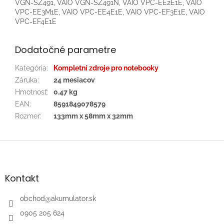
Dodatočné parametre
Kategória
:
Kompletní zdroje pro notebooky
Záruka
:
24 mesiacov
Hmotnosť
:
0.47 kg
EAN
:
8591849078579
Rozmer
:
133mm x 58mm x 32mm
Z
á
p
ä
Kontakt
t
i
obchod
@
akumulator.sk
e
0905 205 624