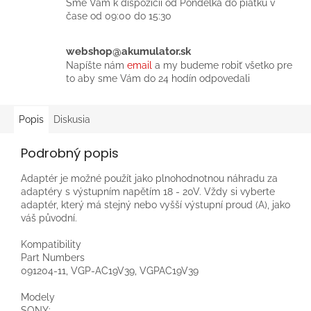
Sme Vám k dispozícií od Pondelka do piatku v
čase od 09:00 do 15:30
webshop@akumulator.sk
Napíšte nám
email
a my budeme robiť všetko pre
to aby sme Vám do 24 hodín odpovedali
Popis
Diskusia
Podrobný popis
Adaptér je možné použít jako plnohodnotnou náhradu za
adaptéry s výstupním napětím 18 - 20V. Vždy si vyberte
adaptér, který má stejný nebo vyšší výstupní proud (A), jako
váš původní.
Kompatibility
Part Numbers
091204-11, VGP-AC19V39, VGPAC19V39
Modely
SONY: